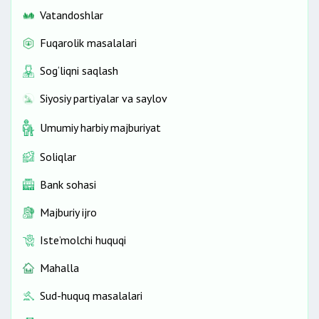
Vatandoshlar
Fuqarolik masalalari
Sog‘liqni saqlash
Siyosiy partiyalar va saylov
Umumiy harbiy majburiyat
Soliqlar
Bank sohasi
Majburiy ijro
Iste’molchi huquqi
Mahalla
Sud-huquq masalalari