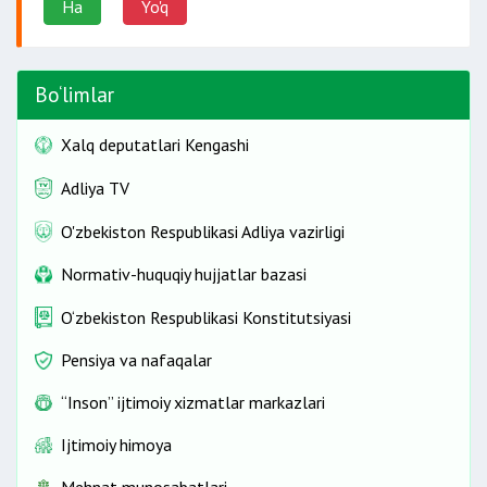
Ha
Yo'q
Bo‘limlar
Xalq deputatlari Kengashi
Adliya TV
O'zbekiston Respublikasi Adliya vazirligi
Normativ-huquqiy hujjatlar bazasi
O‘zbekiston Respublikasi Konstitutsiyasi
Pensiya va nafaqalar
“Inson” ijtimoiy xizmatlar markazlari
Ijtimoiy himoya