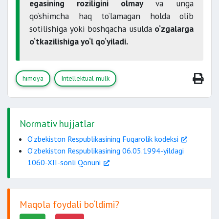
egasining roziligini olmay
va unga
qo‘shimcha haq to‘lamagan holda olib
sotilishiga yoki boshqacha usulda
o‘zgalarga
o‘tkazilishiga yo‘l qo‘yiladi.
himoya
Intellektual mulk
Normativ hujjatlar
O‘zbekiston Respublikasining Fuqarolik kodeksi
O‘zbekiston Respublikasining 06.05.1994-yildagi
1060-XII-sonli Qonuni
Maqola foydali bo‘ldimi?