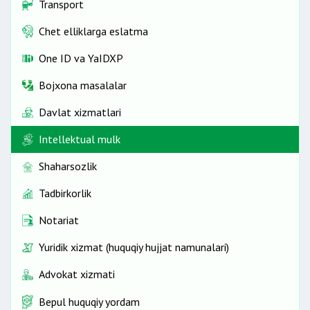
Transport
Chet elliklarga eslatma
One ID vа YaIDXP
Bojxona masalalar
Davlat xizmatlari
Intellektual mulk
Shaharsozlik
Tadbirkorlik
Notariat
Yuridik xizmat (huquqiy hujjat namunalari)
Advokat xizmati
Bepul huquqiy yordam