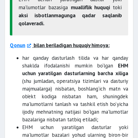
ma’lumotlar bazasiga
mualliflik huquqi
toki
aksi isbotlanmagunga qadar saqlanib
qolaveradi.
Qonun
bilan beriladigan huquqiy himoya:
har qanday dasturlash tilida va har qanday
shaklda ifodalanishi mumkin bo‘lgan
EHM
uchun yaratilgan dasturlarning barcha xiliga
(shu jumladan, operatsiya tizimlari va dasturiy
majmualarga) nisbatan, boshlang‘ich matn va
ob’ekt kodiga nisbatan ham, shuningdek
ma’lumotlarni tanlash va tashkil etish bo‘yicha
ijodiy mehnatning natijasi bo‘lgan ma’lumotlar
bazalariga nisbatan tatbiq etiladi;
EHM uchun yaratilgan dasturlar yoki
ma’lumotlar bazalari yohud ularning biron-bir