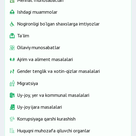
Mehnat munosabatlari
Ishdagi muammolar
Nogironligi bo‘lgan shaxslarga imtiyozlar
Ta’lim
Oilaviy munosabatlar
Ajrim va aliment masalalari
Gender tenglik va xotin-qizlar masalalari
Migratsiya
Uy-joy, yer va kommunal masalalari
Uy-joy ijara masalalari
Korrupsiyaga qarshi kurashish
Huquqni muhozafa qiluvchi organlar