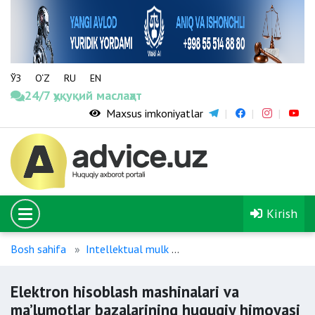
ЎЗ
O‘Z
RU
EN
24/7 ҳуқуқий маслаҳат
Maxsus imkoniyatlar
Kirish
Bosh sahifa
Intellektual mulk
Elektron hisoblash mashina
Elektron hisoblash mashinalari va
ma’lumotlar bazalarining huquqiy himoyasi