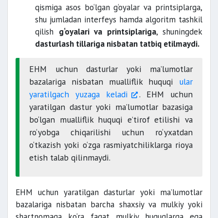
qismiga asos bo‘lgan g‘oyalar va printsiplarga,
shu jumladan interfeys hamda algoritm tashkil
qilish
g‘oyalari va printsiplariga
, shuningdek
dasturlash tillariga nisbatan tatbiq etilmaydi.
EHM uchun dasturlar yoki ma’lumotlar
bazalariga nisbatan mualliflik huquqi
ular
yaratilgach yuzaga keladi
. EHM uchun
yaratilgan dastur yoki ma’lumotlar bazasiga
bo‘lgan mualliflik huquqi e’tirof etilishi va
ro‘yobga chiqarilishi uchun ro‘yxatdan
o‘tkazish yoki o‘zga rasmiyatchiliklarga rioya
etish talab qilinmaydi.
EHM uchun yaratilgan dasturlar yoki ma’lumotlar
bazalariga nisbatan barcha shaxsiy va mulkiy yoki
shartnomaga ko‘ra faqat mulkiy huquqlarga ega