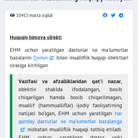
10413 marta o'qildi
Huquqiy himoya ob’ekti
EHM uchun yaratilgan dasturlar va ma’lumotlar
bazalarini
Qonun
bilan mualliflik huquqi ob’ektlari
sirasiga kiritilgan.
Vazifasi va afzalliklaridan qat’i nazar
,
ob’ektiv shaklda ifodalangan, bosib
chiqarilgan hamda bosib chiqarilmagan,
muallif (hammualliflar) ijodiy faoliyatining
natijasi bo‘lgan, EHM uchun yaratilgan
har
qanday dasturlar va ma’lumotlar bazalariga
nisbatan mualliflik huquqi tatbiq etiladi.
EHM uchun yaratilgan dastur yoki