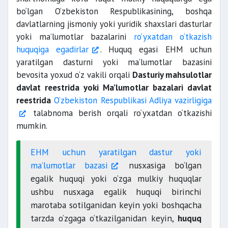
bo‘lgan O‘zbekiston Respublikasining, boshqa
davlatlarning jismoniy yoki yuridik shaxslari dasturlar
yoki ma’lumotlar bazalarini
ro‘yxatdan o‘tkazish
huquqiga egadirlar
. Huquq egasi EHM uchun
yaratilgan dasturni yoki ma’lumotlar bazasini
bevosita yoxud o‘z vakili orqali
Dasturiy mahsulotlar
davlat reestrida yoki Ma’lumotlar bazalari davlat
reestrida
O‘zbekiston Respublikasi Adliya vazirligiga
talabnoma berish orqali ro‘yxatdan o‘tkazishi
mumkin.
EHM uchun yaratilgan dastur yoki
ma’lumotlar bazasi
nusxasiga bo‘lgan
egalik huquqi yoki o‘zga mulkiy huquqlar
ushbu nusxaga egalik huquqi birinchi
marotaba sotilganidan keyin yoki boshqacha
tarzda o‘zgaga o‘tkazilganidan keyin,
huquq