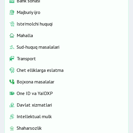
Bank sohasi
Majburiy ijro
Iste’molchi huquqi
Mahalla
Sud-huquq masalalari
Transport
Chet elliklarga eslatma
Bojxona masalalar
One ID vа YaIDXP
Davlat xizmatlari
Intellektual mulk
Shaharsozlik