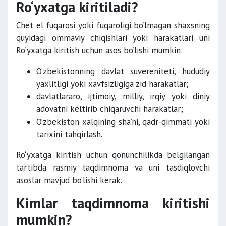
Ro‘yxatga kiritiladi?
Chet el fuqarosi yoki fuqaroligi bo‘lmagan shaxsning
quyidagi ommaviy chiqishlari yoki harakatlari uni
Ro‘yxatga kiritish uchun asos bo‘lishi mumkin:
O‘zbekistonning davlat suvereniteti, hududiy
yaxlitligi yoki xavfsizligiga zid harakatlar;
davlatlararo, ijtimoiy, milliy, irqiy yoki diniy
adovatni keltirib chiqaruvchi harakatlar;
O‘zbekiston xalqining sha’ni, qadr-qimmati yoki
tarixini tahqirlash.
Ro‘yxatga kiritish uchun qonunchilikda belgilangan
tartibda rasmiy taqdimnoma va uni tasdiqlovchi
asoslar mavjud bo‘lishi kerak.
Kimlar taqdimnoma kiritishi
mumkin?