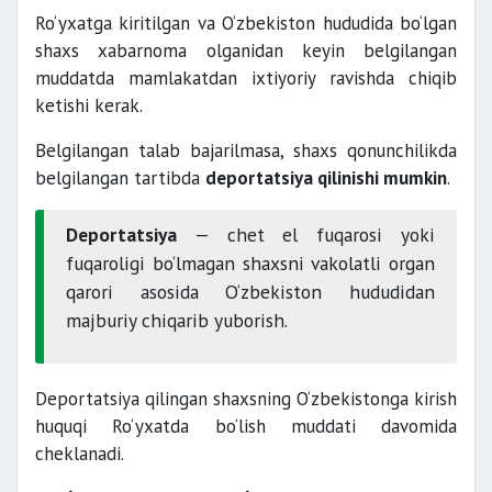
Ro‘yxatga kiritilgan va O‘zbekiston hududida bo‘lgan
shaxs xabarnoma olganidan keyin belgilangan
muddatda mamlakatdan ixtiyoriy ravishda chiqib
ketishi kerak.
Belgilangan talab bajarilmasa, shaxs qonunchilikda
belgilangan tartibda
deportatsiya qilinishi mumkin
.
Deportatsiya
— chet el fuqarosi yoki
fuqaroligi bo‘lmagan shaxsni vakolatli organ
qarori asosida O‘zbekiston hududidan
majburiy chiqarib yuborish.
Deportatsiya qilingan shaxsning O‘zbekistonga kirish
huquqi Ro‘yxatda bo‘lish muddati davomida
cheklanadi.