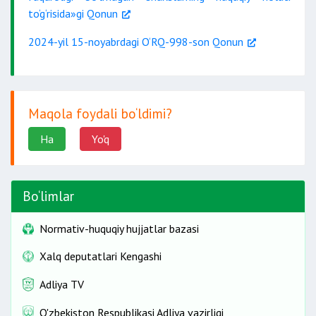
to‘g‘risida»gi Qonun
2024-yil 15-noyabrdagi O‘RQ-998-son Qonun
Maqola foydali bo‘ldimi?
Ha
Yo'q
Bo‘limlar
Normativ-huquqiy hujjatlar bazasi
Xalq deputatlari Kengashi
Adliya TV
O'zbekiston Respublikasi Adliya vazirligi