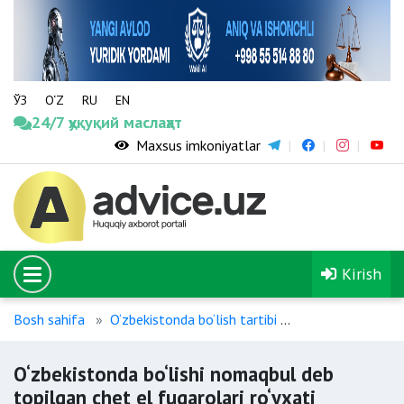
ЎЗ
O‘Z
RU
EN
24/7 ҳуқуқий маслаҳат
Maxsus imkoniyatlar
Kirish
Bosh sahifa
O‘zbekistonda bo‘lish tartibi
O‘zbekistonda bo‘
O‘zbekistonda bo‘lishi nomaqbul deb
topilgan chet el fuqarolari ro‘yxati