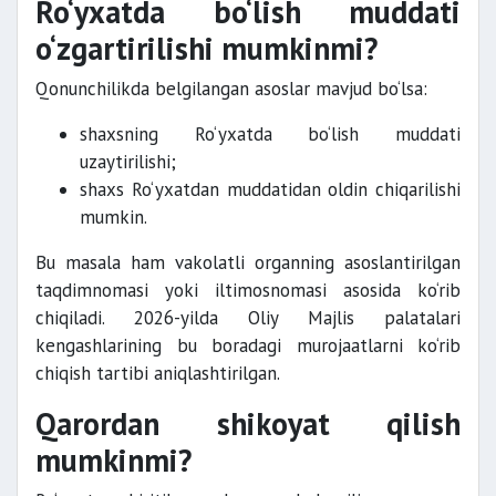
Ro‘yxatda bo‘lish muddati
o‘zgartirilishi mumkinmi?
Qonunchilikda belgilangan asoslar mavjud bo‘lsa:
shaxsning Ro‘yxatda bo‘lish muddati
uzaytirilishi;
shaxs Ro‘yxatdan muddatidan oldin chiqarilishi
mumkin.
Bu masala ham vakolatli organning asoslantirilgan
taqdimnomasi yoki iltimosnomasi asosida ko‘rib
chiqiladi. 2026-yilda Oliy Majlis palatalari
kengashlarining bu boradagi murojaatlarni ko‘rib
chiqish tartibi aniqlashtirilgan.
Qarordan shikoyat qilish
mumkinmi?