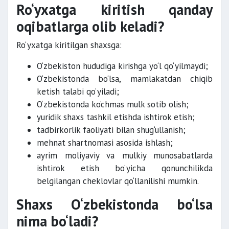
Ro‘yxatga kiritish qanday
oqibatlarga olib keladi?
Ro‘yxatga kiritilgan shaxsga:
O‘zbekiston hududiga kirishga yo‘l qo‘yilmaydi;
O‘zbekistonda bo‘lsa, mamlakatdan chiqib
ketish talabi qo‘yiladi;
O‘zbekistonda ko‘chmas mulk sotib olish;
yuridik shaxs tashkil etishda ishtirok etish;
tadbirkorlik faoliyati bilan shug‘ullanish;
mehnat shartnomasi asosida ishlash;
ayrim moliyaviy va mulkiy munosabatlarda
ishtirok etish bo‘yicha qonunchilikda
belgilangan cheklovlar qo‘llanilishi mumkin.
Shaxs O‘zbekistonda bo‘lsa
nima bo‘ladi?