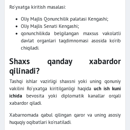
Ro‘yxatga kiritish masalasi:
Oliy Majlis Qonunchilik palatasi Kengashi;
Oliy Majlis Senati Kengashi;
qonunchilikda belgilangan maxsus vakolatli
davlat organlari taqdimnomasi asosida ko‘rib
chiqiladi.
Shaxs qanday xabardor
qilinadi?
Tashqi ishlar vazirligi shaxsni yoki uning qonuniy
vakilini Ro‘yxatga kiritilganligi haqida
uch ish kuni
ichida
bevosita yoki diplomatik kanallar orqali
xabardor qiladi.
Xabarnomada qabul qilingan qaror va uning asosiy
huquqiy oqibatlari ko‘rsatiladi.