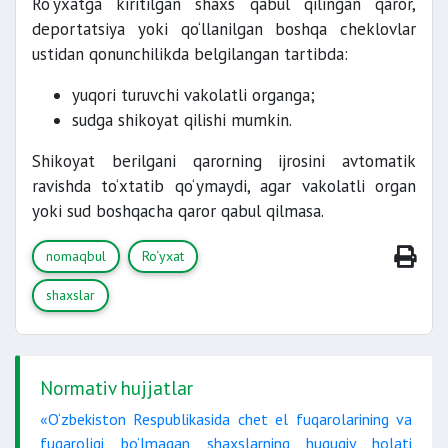
Ro‘yxatga kiritilgan shaxs qabul qilingan qaror,
deportatsiya yoki qo‘llanilgan boshqa cheklovlar
ustidan qonunchilikda belgilangan tartibda:
yuqori turuvchi vakolatli organga;
sudga shikoyat qilishi mumkin.
Shikoyat berilgani qarorning ijrosini avtomatik
ravishda to‘xtatib qo‘ymaydi, agar vakolatli organ
yoki sud boshqacha qaror qabul qilmasa.
nomaqbul
Ro‘yxat
shaxslar
Normativ hujjatlar
«O‘zbekiston Respublikasida chet el fuqarolarining va
fuqaroligi bo‘lmagan shaxslarning huquqiy holati