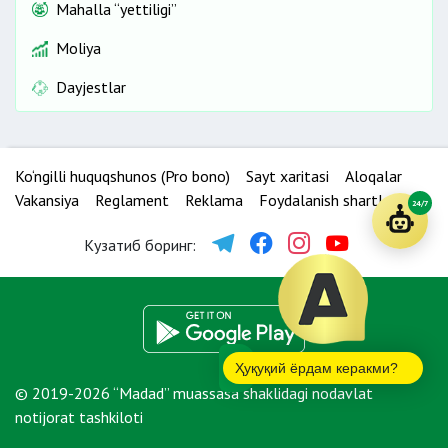
Mahalla “yettiligi”
Moliya
Dayjestlar
Ko‘ngilli huquqshunos (Pro bono)
Sayt xaritasi
Aloqalar
Vakansiya
Reglament
Reklama
Foydalanish shartlari
24/7
Кузатиб боринг:
Ҳуқуқий ёрдам керакми?
© 2019-2026 “Madad” muassasa shaklidagi nodavlat
notijorat tashkiloti