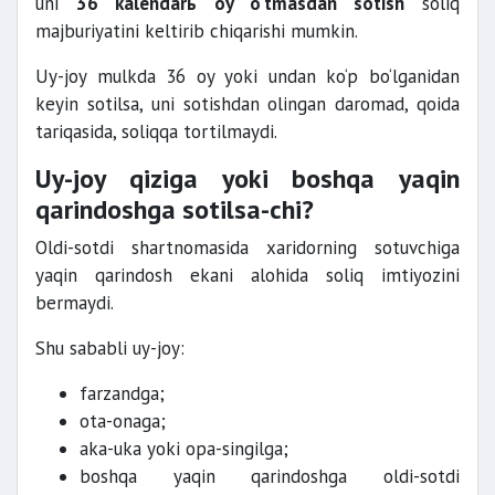
uni
36 kalendarь oy o‘tmasdan sotish
soliq
majburiyatini keltirib chiqarishi mumkin.
Uy-joy mulkda 36 oy yoki undan ko‘p bo‘lganidan
keyin sotilsa, uni sotishdan olingan daromad, qoida
tariqasida, soliqqa tortilmaydi.
Uy-joy qiziga yoki boshqa yaqin
qarindoshga sotilsa-chi?
Oldi-sotdi shartnomasida xaridorning sotuvchiga
yaqin qarindosh ekani alohida soliq imtiyozini
bermaydi.
Shu sababli uy-joy:
farzandga;
ota-onaga;
aka-uka yoki opa-singilga;
boshqa yaqin qarindoshga oldi-sotdi