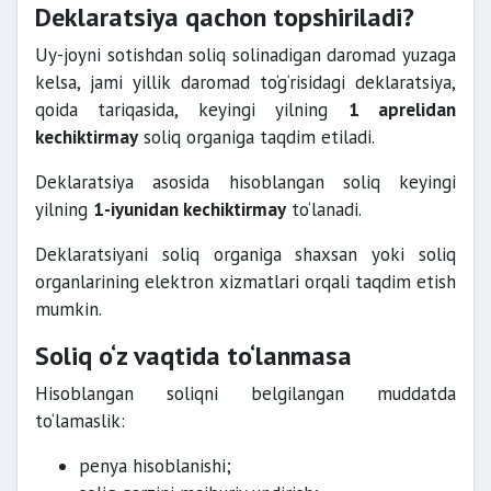
Deklaratsiya qachon topshiriladi?
Uy-joyni sotishdan soliq solinadigan daromad yuzaga
kelsa, jami yillik daromad to‘g‘risidagi deklaratsiya,
qoida tariqasida, keyingi yilning
1 aprelidan
kechiktirmay
soliq organiga taqdim etiladi.
Deklaratsiya asosida hisoblangan soliq keyingi
yilning
1-iyunidan kechiktirmay
to‘lanadi.
Deklaratsiyani soliq organiga shaxsan yoki soliq
organlarining elektron xizmatlari orqali taqdim etish
mumkin.
Soliq o‘z vaqtida to‘lanmasa
Hisoblangan soliqni belgilangan muddatda
to‘lamaslik:
penya hisoblanishi;