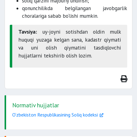
soliq qarzini majburiy undirish;
qonunchilikda belgilangan javobgarlik
choralariga sabab bo‘lishi mumkin.
Tavsiya:
uy-joyni sotishdan oldin mulk
huquqi yuzaga kelgan sana, kadastr qiymati
va uni olish qiymatini tasdiqlovchi
hujjatlarni tekshirib olish lozim.
Normativ hujjatlar
O‘zbekiston Respublikasining Soliq kodeksi