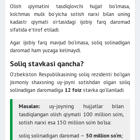
Olish qiymatini tasdiqlovchi hujjat bo‘lmasa,
ko‘chmas mulk bo‘yicha sotish narxi bilan uning
kadastr qiymati o‘rtasidagi ijobiy farq daromad
sifatida e’tirof etiladi.
Agar ijobiy farq mavjud bo‘lmasa, soliq solinadigan
daromad ham yuzaga kelmaydi.
Soliq stavkasi qancha?
O‘zbekiston Respublikasining soliq rezidenti bo‘lgan
jismoniy shaxsning uy-joyni sotishdan olgan soliq
solinadigan daromadiga
12 foiz
stavka qo‘llaniladi.
Masalan:
uy-joyning hujjatlar bilan
tasdiqlangan olish qiymati 100 million so‘m,
sotish narxi esa 150 million so‘m bo‘lsa:
soliq solinadigan daromad —
50 million so‘m
;