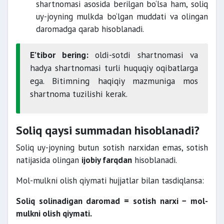
shartnomasi asosida berilgan bo‘lsa ham, soliq
uy-joyning mulkda bo‘lgan muddati va olingan
daromadga qarab hisoblanadi.
E’tibor bering:
oldi-sotdi shartnomasi va
hadya shartnomasi turli huquqiy oqibatlarga
ega. Bitimning haqiqiy mazmuniga mos
shartnoma tuzilishi kerak.
Soliq qaysi summadan hisoblanadi?
Soliq uy-joyning butun sotish narxidan emas, sotish
natijasida olingan
ijobiy farqdan
hisoblanadi.
Mol-mulkni olish qiymati hujjatlar bilan tasdiqlansa:
Soliq solinadigan daromad = sotish narxi − mol-
mulkni olish qiymati.