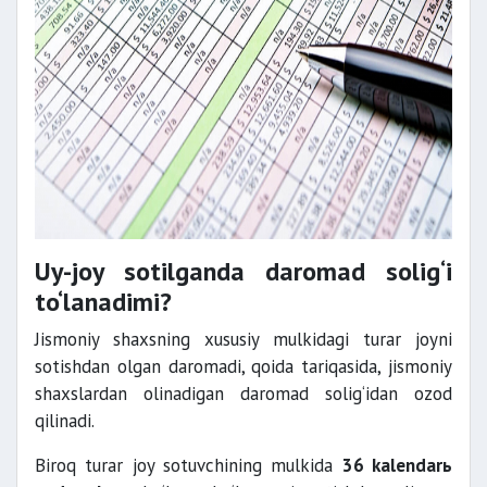
Uy-joy sotilganda daromad solig‘i
to‘lanadimi?
Jismoniy shaxsning xususiy mulkidagi turar joyni
sotishdan olgan daromadi, qoida tariqasida, jismoniy
shaxslardan olinadigan daromad solig‘idan ozod
qilinadi.
Biroq turar joy sotuvchining mulkida
36 kalendarь