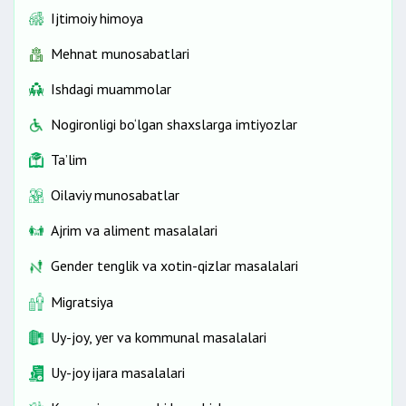
Ijtimoiy himoya
Mehnat munosabatlari
Ishdagi muammolar
Nogironligi bo‘lgan shaxslarga imtiyozlar
Ta’lim
Oilaviy munosabatlar
Ajrim va aliment masalalari
Gender tenglik va xotin-qizlar masalalari
Migratsiya
Uy-joy, yer va kommunal masalalari
Uy-joy ijara masalalari