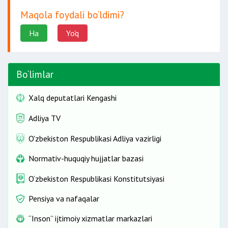
Maqola foydali bo‘ldimi?
Ha
Yo'q
Bo‘limlar
Xalq deputatlari Kengashi
Adliya TV
O'zbekiston Respublikasi Adliya vazirligi
Normativ-huquqiy hujjatlar bazasi
O‘zbekiston Respublikasi Konstitutsiyasi
Pensiya va nafaqalar
“Inson” ijtimoiy xizmatlar markazlari