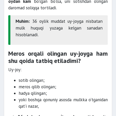
oydan kam
bo‘lgan bo‘lsa, uni sotishdan olingan
daromad soliqqa tortiladi.
Muhim:
36 oylik muddat uy-joyga nisbatan
mulk huquqi yuzaga kelgan sanadan
hisoblanadi.
Meros orqali olingan uy-joyga ham
shu qoida tatbiq etiladimi?
Uy-joy:
sotib olingan;
meros qilib olingan;
hadya qilingan;
yoki boshqa qonuniy asosda mulkka o‘tganidan
qat’i nazar,