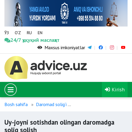
ЎЗ
O‘Z
RU
EN
24/7 ҳуқуқий маслаҳат
Maxsus imkoniyatlar
Kirish
Bosh sahifa
Daromad solig‘i
Uy-joyni sotishdan olingan d
Uy-joyni sotishdan olingan daromadga
soliq solish