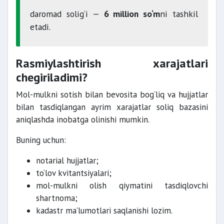
daromad solig‘i —
6 million so‘m
ni tashkil
etadi.
Rasmiylashtirish xarajatlari
chegiriladimi?
Mol-mulkni sotish bilan bevosita bog‘liq va hujjatlar
bilan tasdiqlangan ayrim xarajatlar soliq bazasini
aniqlashda inobatga olinishi mumkin.
Buning uchun:
notarial hujjatlar;
to‘lov kvitantsiyalari;
mol-mulkni olish qiymatini tasdiqlovchi
shartnoma;
kadastr ma’lumotlari saqlanishi lozim.