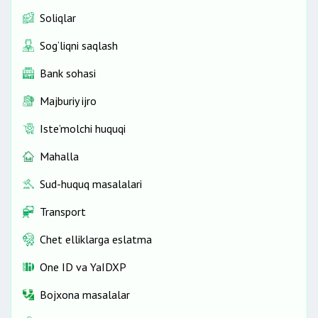
Soliqlar
Sog‘liqni saqlash
Bank sohasi
Majburiy ijro
Iste’molchi huquqi
Mahalla
Sud-huquq masalalari
Transport
Chet elliklarga eslatma
One ID vа YaIDXP
Bojxona masalalar