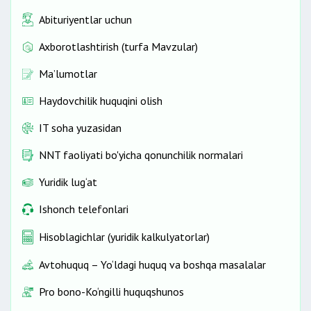
Abituriyentlar uchun
Axborotlashtirish (turfa Mavzular)
Ma’lumotlar
Haydovchilik huquqini olish
IT soha yuzasidan
NNT faoliyati bo'yicha qonunchilik normalari
Yuridik lug‘at
Ishonch telefonlari
Hisoblagichlar (yuridik kalkulyatorlar)
Avtohuquq – Yo‘ldagi huquq va boshqa masalalar
Pro bono-Ko‘ngilli huquqshunos