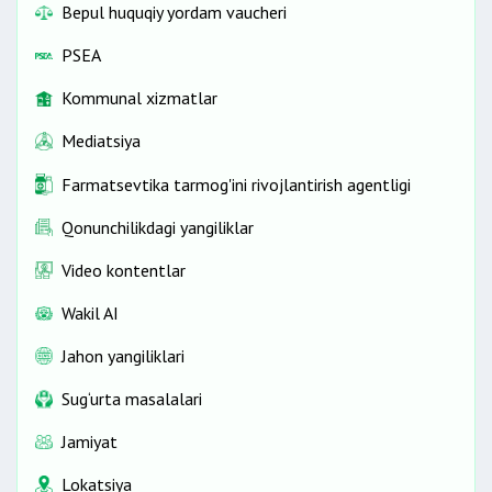
Bepul huquqiy yordam vaucheri
PSEA
Kommunal xizmatlar
Mediatsiya
Farmatsevtika tarmog'ini rivojlantirish agentligi
Qonunchilikdagi yangiliklar
Video kontentlar
Wakil AI
Jahon yangiliklari
Sug‘urta masalalari
Jamiyat
Lokatsiya