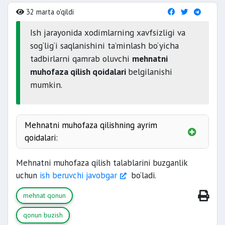
32 marta o'qildi
Ish jarayonida xodimlarning xavfsizligi va
sog‘lig‘i saqlanishini ta’minlash bo‘yicha
tadbirlarni qamrab oluvchi
mehnatni
muhofaza qilish qoidalari
belgilanishi
mumkin.
Mehnatni muhofaza qilishning ayrim
qoidalari:
ijtimoiy ta’minot muassasasi
Mehnatni muhofaza qilish talablarini buzganlik
obodonlashtirish ishlarida
uchun
ish beruvchi javobgar
bo‘ladi.
savdo xodimlari uchun
dorixona xodimlari uchun
mehnat qonun
psixiatriya kasalxonasi
qonun buzish
tibbiy muassasa oshxonasi