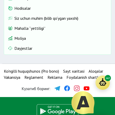
Hodisalar
Siz uchun muhim (bilib qo‘ygan yaxshi)
Mahalla “yettiligi”
Moliya
Dayjestlar
Ko‘ngilli huquqshunos (Pro bono)
Sayt xaritasi
Aloqalar
Vakansiya
Reglament
Reklama
Foydalanish shartlari
24/7
Кузатиб боринг: