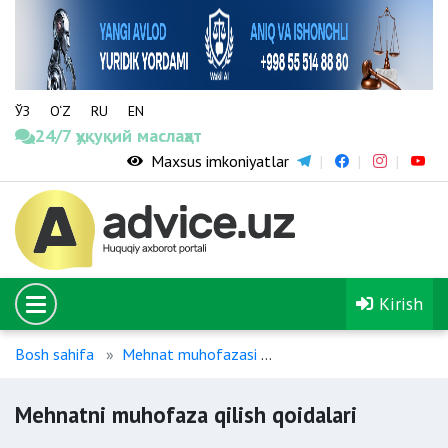
ЎЗ
O‘Z
RU
EN
24/7 ҳуқуқий маслаҳат
Maxsus imkoniyatlar
Kirish
Bosh sahifa
Mehnat muhofazasi
Mehnatni muhofaza qilis
Mehnatni muhofaza qilish qoidalari