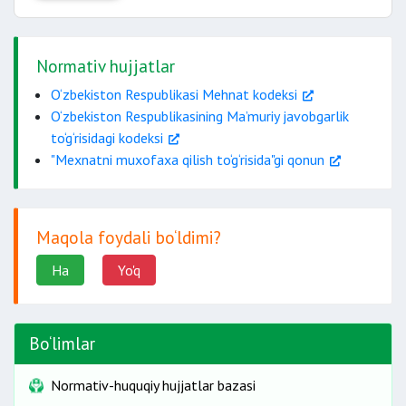
pochta aloqasi
temir yo‘l ta’mirlash tashkiloti
mebelь ishlab chiqarish
Normativ hujjatlar
O‘zbekiston Respublikasi Mehnat kodeksi
O‘zbekiston Respublikasining Ma’muriy javobgarlik
to‘g‘risidagi kodeksi
"Mexnatni muxofaxa qilish to‘g‘risida"gi qonun
Maqola foydali bo‘ldimi?
Ha
Yo'q
Bo‘limlar
Normativ-huquqiy hujjatlar bazasi