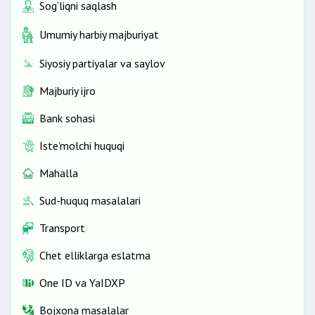
Sog‘liqni saqlash
Umumiy harbiy majburiyat
Siyosiy partiyalar va saylov
Majburiy ijro
Bank sohasi
Iste’molchi huquqi
Mahalla
Sud-huquq masalalari
Transport
Chet elliklarga eslatma
One ID vа YaIDXP
Bojxona masalalar