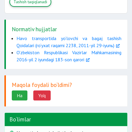
Tashish taqiqlanadi
Normativ hujjatlar
Havo transportida yo‘lovchi va bagaj tashish
Qoidalari (ro‘yxat raqami 2238, 2011-yil 29-iyunь)
O‘zbekiston Respublikasi Vazirlar Mahkamasining
2016-yil 2 iyundagi 183-son qarori
Maqola foydali bo‘ldimi?
Ha
Yo'q
Bo‘limlar