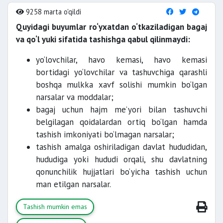
9258 marta o'qildi
Quyidagi buyumlar ro‘yxatdan o‘tkaziladigan bagaj
va qo‘l yuki sifatida tashishga qabul qilinmaydi:
yo‘lovchilar, havo kemasi, havo kemasi
bortidagi yo‘lovchilar va tashuvchiga qarashli
boshqa mulkka xavf solishi mumkin bo‘lgan
narsalar va moddalar;
bagaj uchun hajm me’yori bilan tashuvchi
belgilagan qoidalardan ortiq bo‘lgan hamda
tashish imkoniyati bo‘lmagan narsalar;
tashish amalga oshiriladigan davlat hududidan,
hududiga yoki hududi orqali, shu davlatning
qonunchilik hujjatlari bo‘yicha tashish uchun
man etilgan narsalar.
Tashish mumkin emas