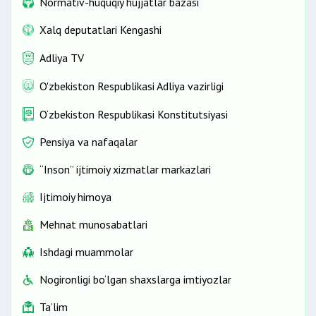
Normativ-huquqiy hujjatlar bazasi
Xalq deputatlari Kengashi
Adliya TV
O'zbekiston Respublikasi Adliya vazirligi
O‘zbekiston Respublikasi Konstitutsiyasi
Pensiya va nafaqalar
“Inson” ijtimoiy xizmatlar markazlari
Ijtimoiy himoya
Mehnat munosabatlari
Ishdagi muammolar
Nogironligi bo‘lgan shaxslarga imtiyozlar
Ta’lim