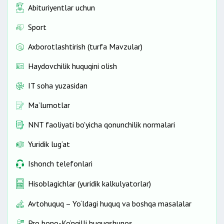
Abituriyentlar uchun
Sport
Axborotlashtirish (turfa Mavzular)
Haydovchilik huquqini olish
IT soha yuzasidan
Ma’lumotlar
NNT faoliyati bo'yicha qonunchilik normalari
Yuridik lug‘at
Ishonch telefonlari
Hisoblagichlar (yuridik kalkulyatorlar)
Avtohuquq – Yo‘ldagi huquq va boshqa masalalar
Pro bono-Ko‘ngilli huquqshunos