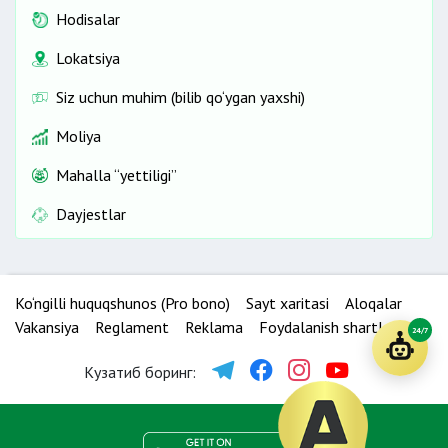
Hodisalar
Lokatsiya
Siz uchun muhim (bilib qo‘ygan yaxshi)
Moliya
Mahalla “yettiligi”
Dayjestlar
Ko‘ngilli huquqshunos (Pro bono)
Sayt xaritasi
Aloqalar
Vakansiya
Reglament
Reklama
Foydalanish shartlari
24/7
Кузатиб боринг: