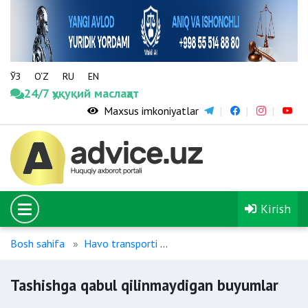
ЎЗ
O‘Z
RU
EN
24/7 ҳуқуқий маслаҳат
Maxsus imkoniyatlar
Kirish
Bosh sahifa
Havo transporti
Tashishga qabul qilinmaydig
Tashishga qabul qilinmaydigan buyumlar