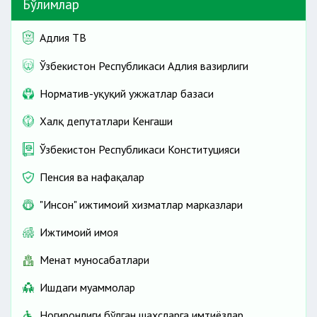
Бўлимлар
Адлия ТВ
Ўзбекистон Республикаси Адлия вазирлиги
Норматив-ҳуқуқий ҳужжатлар базаси
Халқ депутатлари Кенгаши
Ўзбекистон Республикаси Конституцияси
Пенсия ва нафақалар
"Инсон" ижтимоий хизматлар марказлари
Ижтимоий ҳимоя
Меҳнат муносабатлари
Ишдаги муаммолар
Ногиронлиги бўлган шахсларга имтиёзлар