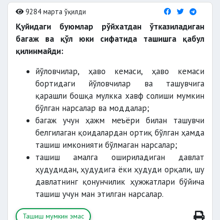
9284 марта ўқилди
Қуйидаги буюмлар рўйхатдан ўтказиладиган
багаж ва қўл юки сифатида ташишга қабул
қилинмайди:
йўловчилар, ҳаво кемаси, ҳаво кемаси
бортидаги йўловчилар ва ташувчига
қарашли бошқа мулкка хавф солиши мумкин
бўлган нарсалар ва моддалар;
багаж учун ҳажм меъёри билан ташувчи
белгилаган қоидалардан ортиқ бўлган ҳамда
ташиш имконияти бўлмаган нарсалар;
ташиш амалга ошириладиган давлат
ҳудудидан, ҳудудига ёки ҳудуди орқали, шу
давлатнинг қонунчилик ҳужжатлари бўйича
ташиш учун ман этилган нарсалар.
Ташиш мумкин эмас