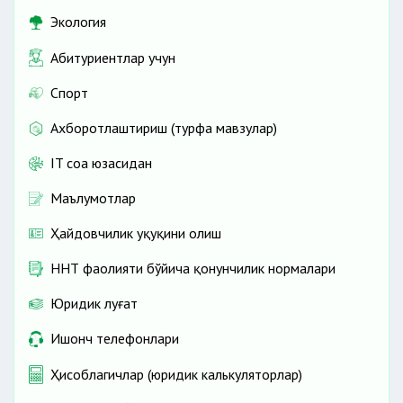
Экология
Абитуриентлар учун
Спорт
Ахборотлаштириш (турфа мавзулар)
IT соҳа юзасидан
Маълумотлар
Ҳайдовчилик ҳуқуқини олиш
ННТ фаолияти бўйича қонунчилик нормалари
Юридик луғат
Ишонч телефонлари
Ҳисоблагичлар (юридик калькуляторлар)