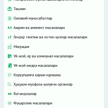
Таълим
Оилавий муносабатлар
Ажрим ва алимент масалалари
Гендер тенглик ва хотин-қизлар масалалари
Миграция
Уй-жой, ер ва коммунал масалалари
Уй-жой ижара масалалари
Коррупцияга қарши курашиш
Ҳуқуқни муҳофаза қилувчи органлар
Ватандошлар
Фуқаролик масалалари