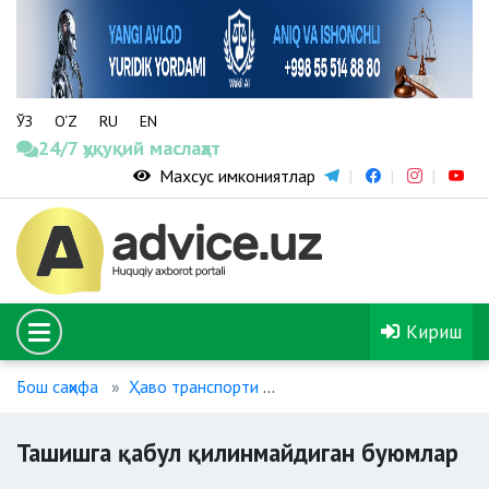
ЎЗ
O‘Z
RU
EN
24/7 ҳуқуқий маслаҳат
Махсус имкониятлар
Кириш
Бош саҳифа
Ҳаво транспорти
Ташишга қабул қилинмайд
Ташишга қабул қилинмайдиган буюмлар