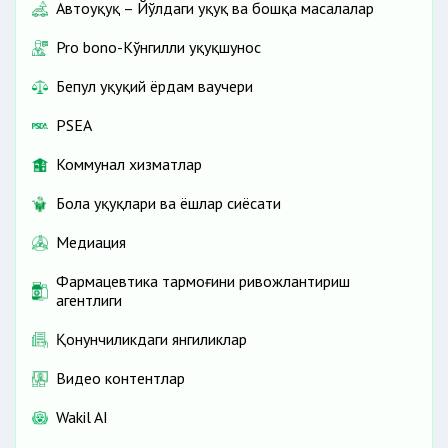
Автоҳуқуқ – Йўлдаги ҳуқуқ ва бошқа масалалар
Pro bono-Кўнгилли ҳуқуқшунос
Бепул ҳуқуқий ёрдам ваучери
PSEA
Коммунал хизматлар
Бола ҳуқуқлари ва ёшлар сиёсати
Медиация
Фармацевтика тармоғини ривожлантириш
агентлиги
Қонунчиликдаги янгиликлар
Видео контентлар
Wakil AI