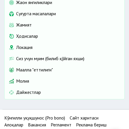
Жаҳон янгиликлари
Cуғурта масалалари
Жамият
Ҳодисалар
Локация
Сиз учун муҳим (билиб қўйган яхши)
Маҳалла "еттилиги"
Молия
Дайжестлар
Кўнгилли ҳуқуқшунос (Pro bono)
Сайт харитаси
Алоқалар
Вакансия
Регламент
Реклама бериш