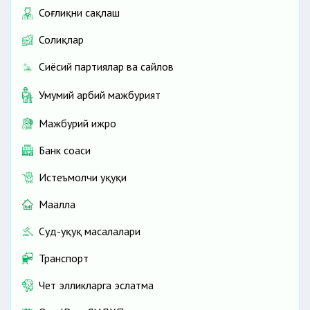
Соғлиқни сақлаш
Солиқлар
Сиёсий партиялар ва сайлов
Умумий ҳарбий мажбурият
Мажбурий ижро
Банк соҳаси
Истеъмолчи ҳуқуқи
Маҳалла
Суд-ҳуқуқ масалалари
Транспорт
Чет элликларга эслатма