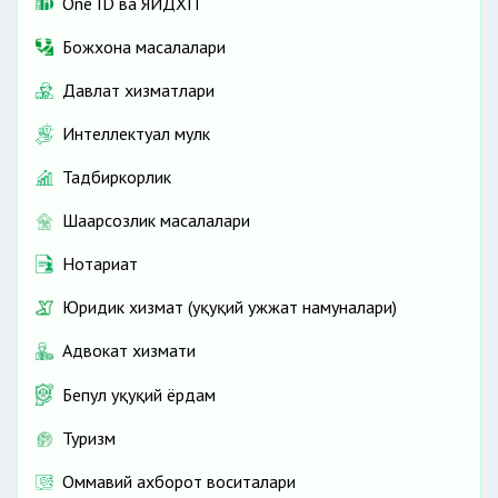
One ID ва ЯИДХП
Божхона масалалари
Давлат хизматлари
Интеллектуал мулк
Тадбиркорлик
Шаҳарсозлик масалалари
Нотариат
Юридик хизмат (ҳуқуқий ҳужжат намуналари)
Адвокат хизмати
Бепул ҳуқуқий ёрдам
Туризм
Оммавий ахборот воситалари