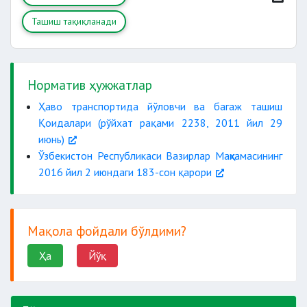
Ташиш тақиқланади
Норматив ҳужжатлар
Ҳаво транспортида йўловчи ва багаж ташиш
Қоидалари (рўйхат рақами 2238, 2011 йил 29
июнь)
Ўзбекистон Республикаси Вазирлар Маҳкамасининг
2016 йил 2 июндаги 183-сон қарори
Мақола фойдали бўлдими?
Ҳа
Йўқ