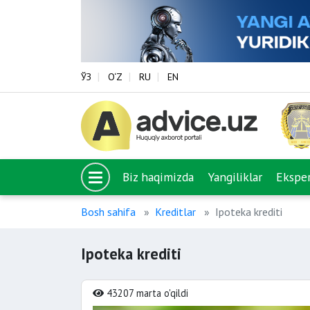
ЎЗ
O‘Z
RU
EN
Biz haqimizda
Yangiliklar
Eksper
Bosh sahifa
Kreditlar
Ipoteka krediti
Ipoteka krediti
43207 marta o'qildi