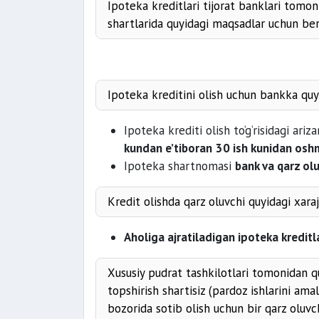
Ipoteka kreditlari tijorat banklari tomoni
shartlarida quyidagi maqsadlar uchun ber
Ipoteka kreditini olish uchun bankka quyi
ko‘p kv
Ipoteka krediti olish to‘g‘risidagi ari
shartnomasi
kundan e’tiboran
30 ish kunidan oshm
Ipoteka shartnomasi
bank va qarz olu
Kredit olishda qarz oluvchi quyidagi xara
nota
Aholiga ajratiladigan ipoteka kreditl
su
mulk qiymatini aniqlash bo‘yicha
Xususiy pudrat tashkilotlari tomonidan qu
topshirish shartisiz (pardoz ishlarini ama
bozorida sotib olish uchun bir qarz oluvc