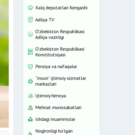
Xalq deputatlari Kengashi
Adliya TV
O'zbekiston Respublikasi
Adliya vazirligi
O‘zbekiston Respublikasi
Konstitutsiyasi
Pensiya va nafaqalar
“Inson” ijtimoiy xizmatlar
markazlari
Ijtimoiy himoya
Mehnat munosabatlari
Ishdagi muammolar
Nogironligi bo‘lgan