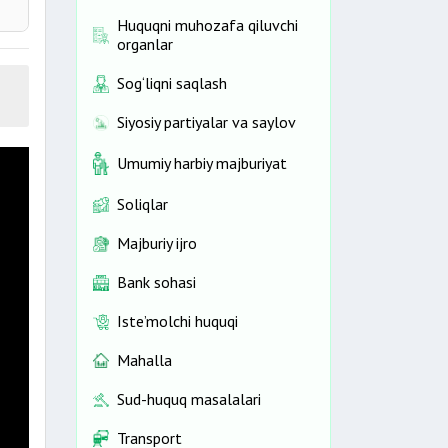
Huquqni muhozafa qiluvchi
organlar
Sog‘liqni saqlash
Siyosiy partiyalar va saylov
Umumiy harbiy majburiyat
Soliqlar
Majburiy ijro
Bank sohasi
Iste’molchi huquqi
Mahalla
Sud-huquq masalalari
Transport