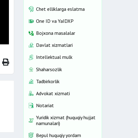
Chet elliklarga eslatma
One ID vа YaIDXP
Bojxona masalalar
Davlat xizmatlari
Intellektual mulk
Shaharsozlik
Tadbirkorlik
Advokat xizmati
Notariat
Yuridik xizmat (huquqiy hujjat
namunalari)
Bepul huquqiy yordam