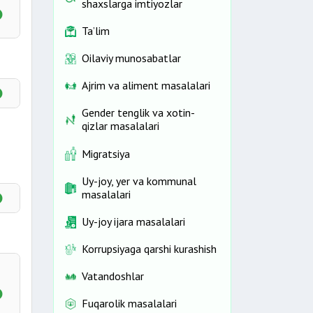
shaxslarga imtiyozlar
Ta’lim
ida
Oilaviy munosabatlar
Ajrim va aliment masalalari
Gender tenglik va xotin-
qizlar masalalari
Migratsiya
Uy-joy, yer va kommunal
masalalari
Uy-joy ijara masalalari
Korrupsiyaga qarshi kurashish
Vatandoshlar
Fuqarolik masalalari