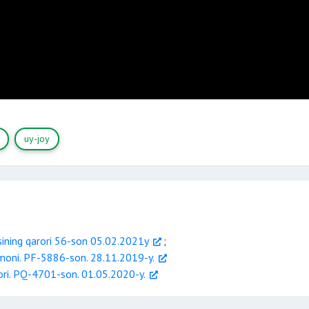
uy-joy
sining qarori 56-son 05.02.2021y
;
rmoni. PF-5886-son. 28.11.2019-y.
rori. PQ-4701-son. 01.05.2020-y.