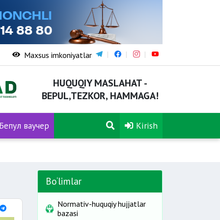
Maxsus imkoniyatlar
HUQUQIY MASLAHAT -
BEPUL,TEZKOR, HAMMAGA!
Бепул ваучер
Kirish
Bo‘limlar
Normativ-huquqiy hujjatlar
bazasi