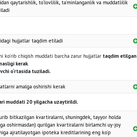
dan qaytarishlik, to‘lovlilik, ta’minlanganlik va muddatlilik
iladi
namunaviy loyiha asos
yakka tartibda uy-joy qurish
dagi hujjatlar taqdim etiladi
artirali
pasporti
zani ko‘rib chiqish muddati barcha zarur hujjatlar
taqdim etilgan
asligi kerak
.
12 oydagi
vchi o‘rtasida tuziladi.
jatlarni amalga oshirishi kerak
rial tasdiqlash
ari muddati 20 yilgacha uzaytirildi.
g‘urtalash
og‘liq xarajatlar;
rib bitkazilgan kvartiralarni, shuningdek, tayyor holda
lga oshirmasdan) qurilgan kvartiralarni birlamchi uy-joy
higa ajratilayotgan ipoteka kreditlarining eng ko‘p