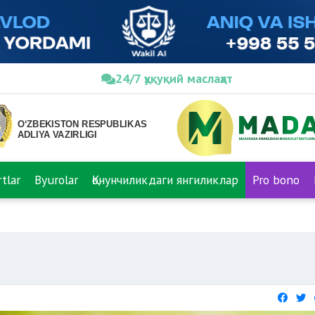
24/7 ҳуқуқий маслаҳат
tlar
Byurolar
Қонунчиликдаги янгиликлар
Pro bono