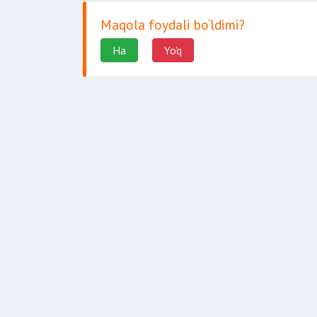
Maqola foydali bo‘ldimi?
Ha
Yo'q