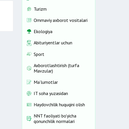
Turizm
Ommaviy axborot vositalari
Ekologiya
Abituriyentlar uchun
Sport
Axborotlashtirish (turfa
Mavzular)
Ma’lumotlar
IT soha yuzasidan
Haydovchilik huquqini olish
NNT faoliyati bo'yicha
qonunchilik normalari