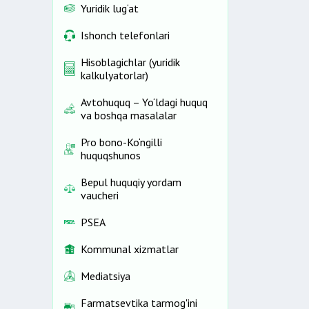
Yuridik lug‘at
Ishonch telefonlari
Hisoblagichlar (yuridik
kalkulyatorlar)
Avtohuquq – Yo‘ldagi huquq
va boshqa masalalar
Pro bono-Ko‘ngilli
huquqshunos
Bepul huquqiy yordam
vaucheri
PSEA
Kommunal xizmatlar
Mediatsiya
Farmatsevtika tarmog'ini