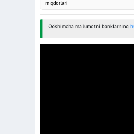
miqdorlari
qishloq joylarida
224 mln so‘
Qo‘shimcha ma’lumotni banklarning
hu
shaharlarda
Toshkent shahrida