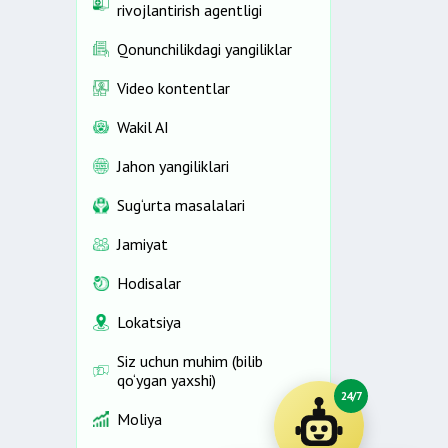
rivojlantirish agentligi
Qonunchilikdagi yangiliklar
Video kontentlar
Wakil AI
Jahon yangiliklari
Sug‘urta masalalari
Jamiyat
Hodisalar
Lokatsiya
Siz uchun muhim (bilib
qo‘ygan yaxshi)
24/7
Moliya