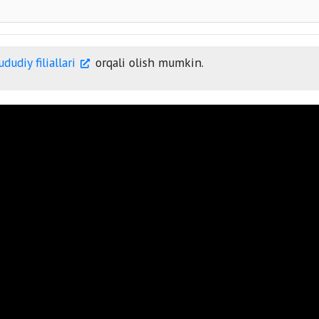
174 mln so‘mdan 240 mln
mdan 320
dudiy filiallari
orqali olish mumkin.