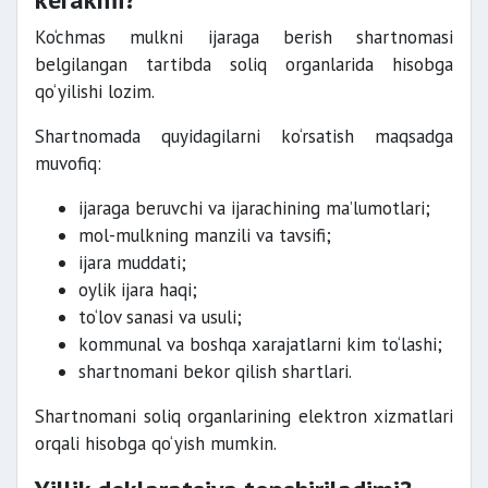
Ko‘chmas mulkni ijaraga berish shartnomasi
belgilangan tartibda soliq organlarida hisobga
qo‘yilishi lozim.
Shartnomada quyidagilarni ko‘rsatish maqsadga
muvofiq:
ijaraga beruvchi va ijarachining ma’lumotlari;
mol-mulkning manzili va tavsifi;
ijara muddati;
oylik ijara haqi;
to‘lov sanasi va usuli;
kommunal va boshqa xarajatlarni kim to‘lashi;
shartnomani bekor qilish shartlari.
Shartnomani soliq organlarining elektron xizmatlari
orqali hisobga qo‘yish mumkin.