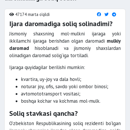
47174 marta o'qildi
Ijara daromadiga soliq solinadimi?
Jismoniy shaxsning mol-mulkni ijaraga yoki
ikkilamchi ijaraga berishdan olgan daromadi
mulkiy
daromad
hisoblanadi va jismoniy shaxslardan
olinadigan daromad solig‘iga tortiladi.
Ijaraga quyidagilar berilishi mumkin:
kvartira, uy-joy va dala hovli;
noturar joy, ofis, savdo yoki ombor binosi;
avtomototransport vositasi;
boshqa ko‘char va ko‘chmas mol-mulk.
Soliq stavkasi qancha?
O‘zbekiston Respublikasining soliq rezidenti bo‘lgan