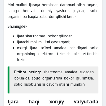
Mol-mulkni ijaraga berishdan daromad olish tugasa,
ijaraga beruvchi doimiy yashash joyidagi soliq
organini bu haqda xabardor qilishi kerak.
Shuningdek:
ijara shartnomasi bekor qilingani;
ijarachi mol-mulkni qaytargani;
oxirgi ijara to‘lovi amalga oshirilgani soliq
organining elektron tizimida aks ettirilishi
lozim.
E’tibor bering:
shartnoma amalda tugagan
bo‘lsa-da, soliq organlarida bekor qilinmasa,
soliq hisoblanishi davom etishi mumkin.
Ijara haqi xorijiy valyutada