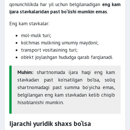
qonunchilikda har yil uchun belgilanadigan
eng kam
ijara stavkalaridan past bo‘lishi mumkin emas
.
Eng kam stavkalar:
mol-mulk turi;
ko‘chmas mulkning umumiy maydoni;
transport vositasining turi;
ob’ekt joylashgan hududga qarab farqlanadi.
Muhim:
shartnomada ijara haqi eng kam
stavkadan past ko‘rsatilgan bo‘lsa, soliq
shartnomadagi past summa bo‘yicha emas,
belgilangan eng kam stavkadan kelib chiqib
hisoblanishi mumkin.
Ijarachi yuridik shaxs bo‘lsa