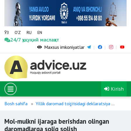
ЎЗ
O‘Z
RU
EN
24/7 ҳуқуқий маслаҳат
Maxsus imkoniyatlar
Kirish
Bosh sahifa
Yillik daromad to‘g‘risidagi deklaratsiya
Mol-mu
Mol-mulkni ijaraga berishdan olingan
daromadlarga soliq solish