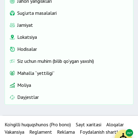
Jahon yangiliklari
Sug‘urta masalalari
Jamiyat
Lokatsiya
Hodisalar
Siz uchun muhim (bilib qo‘ygan yaxshi)
Mahalla “yettiligi”
Moliya
Dayjestlar
Ko‘ngilli huquqshunos (Pro bono)
Sayt xaritasi
Aloqalar
Vakansiya
Reglament
Reklama
Foydalanish shartlari
24/7