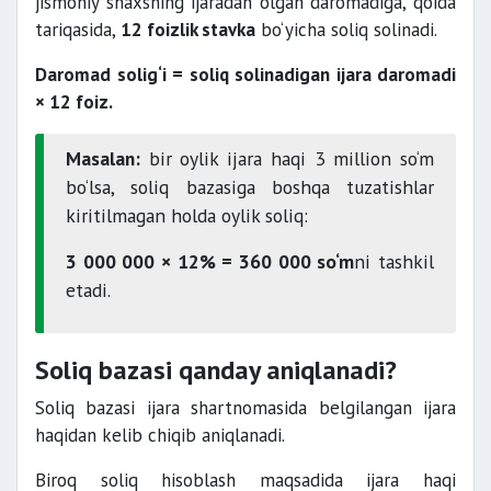
jismoniy shaxsning ijaradan olgan daromadiga, qoida
tariqasida,
12 foizlik stavka
bo‘yicha soliq solinadi.
Daromad solig‘i = soliq solinadigan ijara daromadi
× 12 foiz.
Masalan:
bir oylik ijara haqi 3 million so‘m
bo‘lsa, soliq bazasiga boshqa tuzatishlar
kiritilmagan holda oylik soliq:
3 000 000 × 12% = 360 000 so‘m
ni tashkil
etadi.
Soliq bazasi qanday aniqlanadi?
Soliq bazasi ijara shartnomasida belgilangan ijara
haqidan kelib chiqib aniqlanadi.
Biroq soliq hisoblash maqsadida ijara haqi