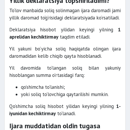
Yillik deklaratsiya topshiriladimi?
To‘lov manbaida soliq solinmagan ijara daromadi jami
yillik daromad to‘g‘risidagi deklaratsiyada ko‘rsatiladi.
Deklaratsiya hisobot yilidan keyingi yilning
1
aprelidan kechiktirmay
taqdim etiladi.
Yil yakuni bo‘yicha soliq haqiqatda olingan ijara
daromadidan kelib chiqib qayta hisoblanadi.
Yil davomida to‘langan soliq bilan yakuniy
hisoblangan summa o‘rtasidagi farq:
qo‘shimcha to‘lanishi;
yoki soliq to‘lovchiga qaytarilishi mumkin.
Qo‘shimcha soliq hisobot yilidan keyingi yilning
1-
iyunidan kechiktirmay
to‘lanadi.
Ijara muddatidan oldin tugasa