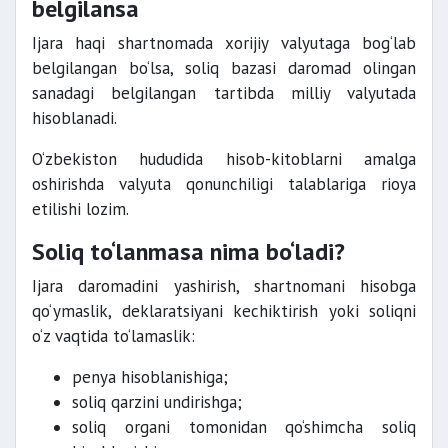
belgilansa
Ijara haqi shartnomada xorijiy valyutaga bog‘lab
belgilangan bo‘lsa, soliq bazasi daromad olingan
sanadagi belgilangan tartibda milliy valyutada
hisoblanadi.
O‘zbekiston hududida hisob-kitoblarni amalga
oshirishda valyuta qonunchiligi talablariga rioya
etilishi lozim.
Soliq to‘lanmasa nima bo‘ladi?
Ijara daromadini yashirish, shartnomani hisobga
qo‘ymaslik, deklaratsiyani kechiktirish yoki soliqni
o‘z vaqtida to‘lamaslik:
penya hisoblanishiga;
soliq qarzini undirishga;
soliq organi tomonidan qo‘shimcha soliq