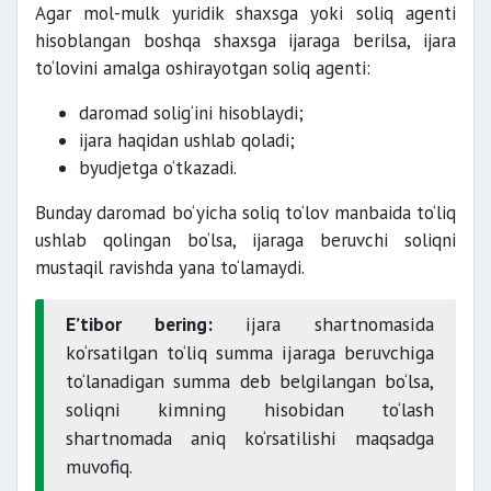
Agar mol-mulk yuridik shaxsga yoki soliq agenti
hisoblangan boshqa shaxsga ijaraga berilsa, ijara
to‘lovini amalga oshirayotgan soliq agenti:
daromad solig‘ini hisoblaydi;
ijara haqidan ushlab qoladi;
byudjetga o‘tkazadi.
Bunday daromad bo‘yicha soliq to‘lov manbaida to‘liq
ushlab qolingan bo‘lsa, ijaraga beruvchi soliqni
mustaqil ravishda yana to‘lamaydi.
E’tibor bering:
ijara shartnomasida
ko‘rsatilgan to‘liq summa ijaraga beruvchiga
to‘lanadigan summa deb belgilangan bo‘lsa,
soliqni kimning hisobidan to‘lash
shartnomada aniq ko‘rsatilishi maqsadga
muvofiq.