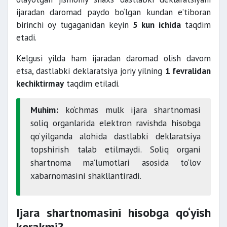
ijaradan daromad paydo bo‘lgan kundan e’tiboran
birinchi oy tugaganidan keyin
5 kun ichida
taqdim
etadi.
Kelgusi yilda ham ijaradan daromad olish davom
etsa, dastlabki deklaratsiya joriy yilning
1 fevralidan
kechiktirmay
taqdim etiladi.
Muhim:
ko‘chmas mulk ijara shartnomasi
soliq organlarida elektron ravishda hisobga
qo‘yilganda alohida dastlabki deklaratsiya
topshirish talab etilmaydi. Soliq organi
shartnoma ma’lumotlari asosida to‘lov
xabarnomasini shakllantiradi.
Ijara shartnomasini hisobga qo‘yish
kerakmi?