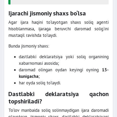
Ijarachi jismoniy shaxs bo‘lsa
Agar ijara haqini to‘layotgan shaxs soliq agenti
hisoblanmasa, ijaraga beruvchi daromad solig‘ini
mustaqil ravishda to‘laydi.
Bunda jismoniy shaxs:
dastlabki deklaratsiya yoki soliq organining
xabarnomasi asosida;
daromad olingan oydan keyingi oyning
15-
kunigacha
;
har oyda soliq to‘laydi.
Dastlabki deklaratsiya qachon
topshiriladi?
To‘lov manbaida soliq solinmaydigan ijara daromadi
olayotgan jismoniy shaxs dastlabki deklaratsiyani