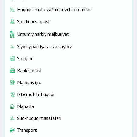
Huquqni muhozafa qiluvchi organlar
Sog‘liqni saqlash
Umumiy harbiy majburiyat
Siyosiy partiyalar va saylov
Soliqlar
Bank sohasi
Majburiy ijro
Iste’molchi huquqi
Mahalla
Sud-huquq masalalari
Transport