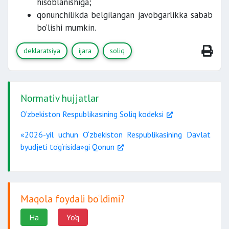
hisoblanishiga;
qonunchilikda belgilangan javobgarlikka sabab
bo‘lishi mumkin.
deklaratsiya
ijara
soliq
Normativ hujjatlar
O‘zbekiston Respublikasining Soliq kodeksi
«2026-yil uchun O‘zbekiston Respublikasining Davlat
byudjeti to‘g‘risida»gi Qonun
Maqola foydali bo‘ldimi?
Ha
Yo'q