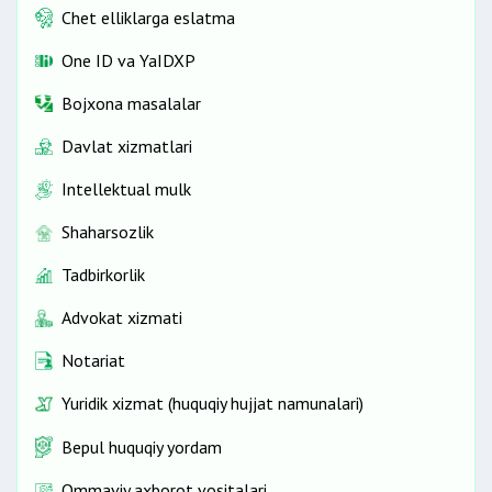
Chet elliklarga eslatma
One ID vа YaIDXP
Bojxona masalalar
Davlat xizmatlari
Intellektual mulk
Shaharsozlik
Tadbirkorlik
Advokat xizmati
Notariat
Yuridik xizmat (huquqiy hujjat namunalari)
Bepul huquqiy yordam
Ommaviy axborot vositalari