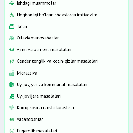
Ishdagi muammolar
Nogironligi bo‘lgan shaxslarga imtiyozlar
Ta’lim
Oilaviy munosabatlar
Ajrim va aliment masalalari
Gender tenglik va xotin-qizlar masalalari
Migratsiya
Uy-joy, yer va kommunal masalalari
Uy-joy ijara masalalari
Korrupsiyaga qarshi kurashish
Vatandoshlar
Fuqarolik masalalari