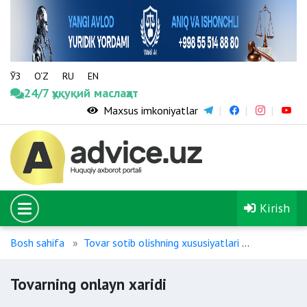
ЎЗ
O‘Z
RU
EN
24/7 ҳуқуқий маслаҳат
Maxsus imkoniyatlar
Kirish
Bosh sahifa
Tovar sotib olishning xususiyatlari
Tovarning 
Tovarning onlayn xaridi