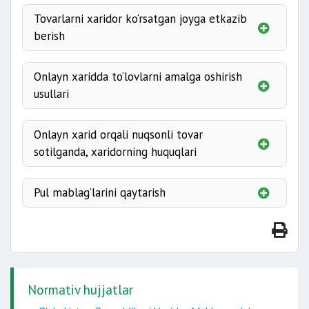
tuzilgan
huquqlari
Tovarlarni xaridor ko‘rsatgan joyga etkazib
xavfsiz
axborot berish.
narxi
berish
saqlash
Onlayn xaridda to‘lovlarni amalga oshirish
joyi
mumkin
usullari
naqd pul bilan
Onlayn xarid orqali nuqsonli tovar
huquqiga
tuzilishi
sotilganda, xaridorning huquqlari
shartlari
tegishl
usullaridan
elektron to‘lov vositalari bilan
Pul mablag‘larini qaytarish
shartlar
bepul
qaytaradi
pul mablag‘larini qaytarish
Normativ hujjatlar
bank hisob raqamlari orqali