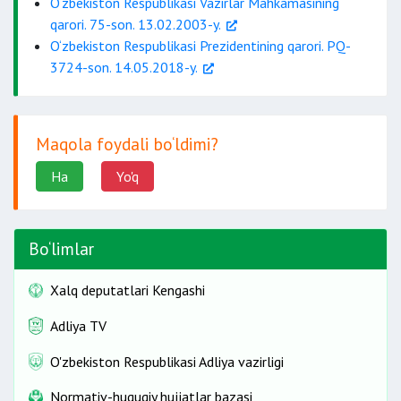
hal etish
O‘zbekiston Respublikasi Vazirlar Mahkamasining
qoplashni
qarori. 75-son. 13.02.2003-y.
O‘zbekiston Respublikasi Prezidentining qarori. PQ-
3724-son. 14.05.2018-y.
rasmiylashtirilishi
transport
xarajatlarini
Maqola foydali bo‘ldimi?
Ha
Yo'q
Bo‘limlar
Xalq deputatlari Kengashi
Adliya TV
O'zbekiston Respublikasi Adliya vazirligi
Normativ-huquqiy hujjatlar bazasi