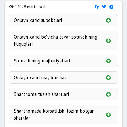
14028 marta o'qildi
Onlayn xarid sub’ektlari
sotuvchi
xaridor
va axborot
Onlayn xarid bo‘yicha tovar sotuvchining
vositachisi
(telekommunikatsiya tarmog‘i
huquqlari
operatori va provayderi, banklar, elektron
ofertani
yarmarka va kimoshdi savdosini tashkil etuvchi
joylashtirish
Sotuvchining majburiyatlari
yuridik shaxs va b.)
shartnomalar tuzish
ishonchli ma’lumo
Onlayn xarid maydonchasi
elektron hujjatlar
huquqqa ega
(ya’ni xaridorga
taklifini)
(ya’ni
Shartnoma tuzish shartlari
ishtirokchilariga
xaridorning roziligini)
oferta
Shartnomada ko‘rsatilishi lozim bo‘lgan
shartlar
kirishni