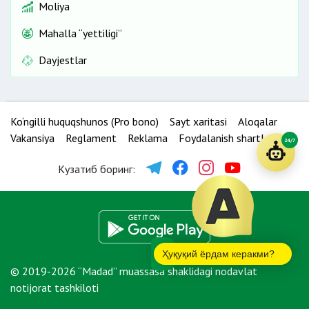
Moliya
Mahalla “yettiligi”
Dayjestlar
Ko‘ngilli huquqshunos (Pro bono)
Sayt xaritasi
Aloqalar
Vakansiya
Reglament
Reklama
Foydalanish shartlari
24/7
Кузатиб боринг:
Ҳуқуқий ёрдам керакми?
© 2019-2026 “Madad” muassasa shaklidagi nodavlat
notijorat tashkiloti