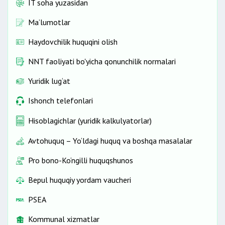
IT soha yuzasidan
Ma’lumotlar
Haydovchilik huquqini olish
NNT faoliyati bo'yicha qonunchilik normalari
Yuridik lug‘at
Ishonch telefonlari
Hisoblagichlar (yuridik kalkulyatorlar)
Avtohuquq – Yo‘ldagi huquq va boshqa masalalar
Pro bono-Ko‘ngilli huquqshunos
Bepul huquqiy yordam vaucheri
PSEA
Kommunal xizmatlar