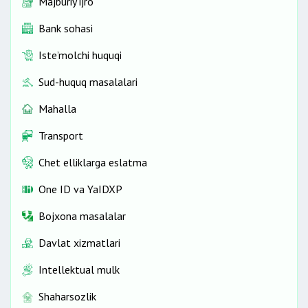
Majburiy ijro
Bank sohasi
Iste’molchi huquqi
Sud-huquq masalalari
Mahalla
Transport
Chet elliklarga eslatma
One ID vа YaIDXP
Bojxona masalalar
Davlat xizmatlari
Intellektual mulk
Shaharsozlik