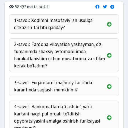
58497 marta o'qildi
1-savol: Xodimni masofaviy ish usuliga
o‘tkazish tartibi qanday?
2-savol: Farg‘ona viloyatida yashayman, o‘z
tumanimda shaxsiy avtomobilimda
harakatlanishim uchun ruxsatnoma va stiker
kerak bo‘ladimi?
3-savol: Fuqarolarni majburiy tartibda
karantinda saqlash mumkinmi?
4-savol: Bankomatlarda "cash in", ya’ni
kartani naqd pul orqali to‘ldirish
opyeratsiyasini amalga oshirish funksiyasi