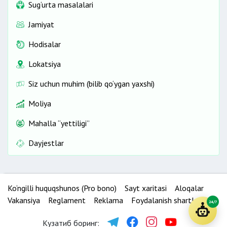
Sug‘urta masalalari
Jamiyat
Hodisalar
Lokatsiya
Siz uchun muhim (bilib qo‘ygan yaxshi)
Moliya
Mahalla “yettiligi”
Dayjestlar
Ko‘ngilli huquqshunos (Pro bono)
Sayt xaritasi
Aloqalar
Vakansiya
Reglament
Reklama
Foydalanish shartlari
24/7
Кузатиб боринг: