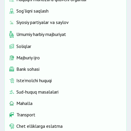
Sog‘liqni saqlash
Siyosiy partiyalar va saylov
Umumiy harbiy majburiyat
Soliqlar
Majburiy ijro
Bank sohasi
Iste’molchi huquqi
Sud-huquq masalalari
Mahalla
Transport
Chet elliklarga eslatma