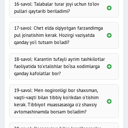
16-savol: Talabalar turar joyi uchun to‘lov
pullari qaytarib beriladimi?
17-savol: Chet elda o‘qiyotgan farzandimga
pul jo‘natishim kerak. Hozirgi vaziyatda
qanday yo‘l tutsam bo‘ladi?
18-savol: Karantin tufayli ayrim tashkilotlar
faoliyatida to‘xtalishlar bo‘lsa xodimlarga
qanday kafolatlar bor?
19-savol: Men nogironligi bor shaxsman,
vaqti-vaqti bilan tibbiy ko‘rikdan o‘tishim
kerak. Tibbiyot muassasasiga o‘z shaxsiy
avtomashinamda borsam bo‘ladim?