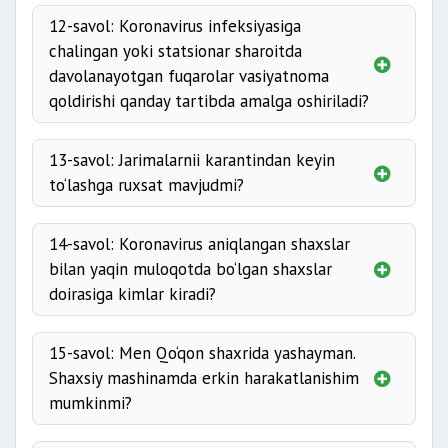
12-savol: Koronavirus infeksiyasiga
chalingan yoki statsionar sharoitda
davolanayotgan fuqarolar vasiyatnoma
qoldirishi qanday tartibda amalga oshiriladi?
13-savol: Jarimalarnii karantindan keyin
to‘lashga ruxsat mavjudmi?
14-savol: Koronavirus aniqlangan shaxslar
bilan yaqin muloqotda bo‘lgan shaxslar
doirasiga kimlar kiradi?
15-savol: Men Qo‘qon shaxrida yashayman.
Shaxsiy mashinamda erkin harakatlanishim
mumkinmi?