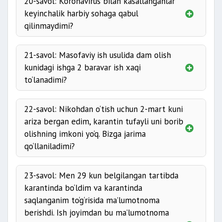
20-savol: Koronavirus bilan kasallanganlar
keyinchalik harbiy sohaga qabul
qilinmaydimi?
21-savol: Masofaviy ish usulida dam olish
kunidagi ishga 2 baravar ish xaqi
to‘lanadimi?
22-savol: Nikohdan o‘tish uchun 2-mart kuni
ariza bergan edim, karantin tufayli uni borib
olishning imkoni yo‘q. Bizga jarima
qo‘llaniladimi?
23-savol: Men 29 kun belgilangan tartibda
karantinda bo‘ldim va karantinda
saqlanganim to‘g‘risida ma’lumotnoma
berishdi. Ish joyimdan bu ma’lumotnoma