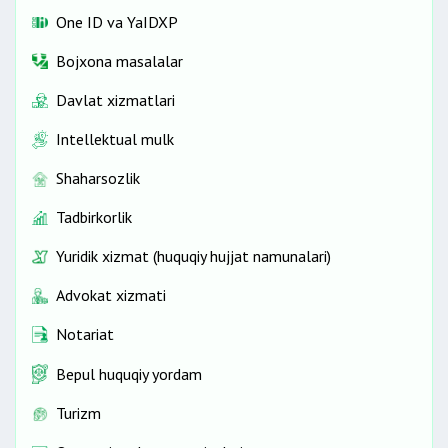
One ID vа YaIDXP
Bojxona masalalar
Davlat xizmatlari
Intellektual mulk
Shaharsozlik
Tadbirkorlik
Yuridik xizmat (huquqiy hujjat namunalari)
Advokat xizmati
Notariat
Bepul huquqiy yordam
Turizm