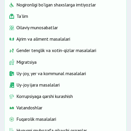
Nogironligi bo‘lgan shaxslarga imtiyozlar
Ta’lim
Oilaviy munosabatlar
Ajrim va aliment masalalari
Gender tenglik va xotin-qizlar masalalari
Migratsiya
Uy-joy, yer va kommunal masalalari
Uy-joy ijara masalalari
Korrupsiyaga qarshi kurashish
Vatandoshlar
Fuqarolik masalalari
Huquqni muhozafa qiluvchi organlar