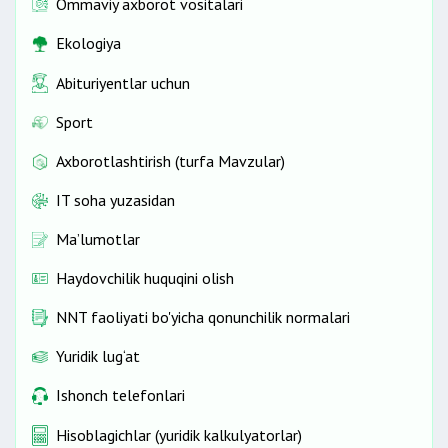
Ommaviy axborot vositalari
Ekologiya
Abituriyentlar uchun
Sport
Axborotlashtirish (turfa Mavzular)
IT soha yuzasidan
Ma’lumotlar
Haydovchilik huquqini olish
NNT faoliyati bo'yicha qonunchilik normalari
Yuridik lug‘at
Ishonch telefonlari
Hisoblagichlar (yuridik kalkulyatorlar)