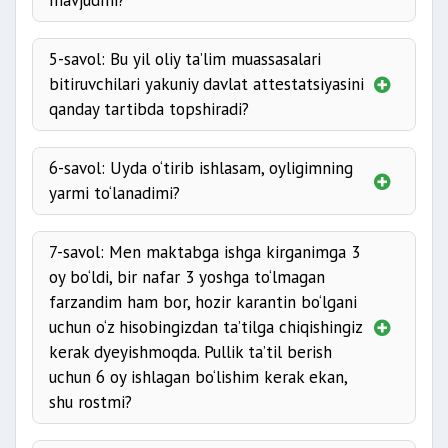
mavjudmi?
5-savol: Bu yil oliy ta’lim muassasalari
bitiruvchilari yakuniy davlat attestatsiyasini
qanday tartibda topshiradi?
6-savol: Uyda o‘tirib ishlasam, oyligimning
yarmi to‘lanadimi?
7-savol: Men maktabga ishga kirganimga 3
oy bo‘ldi, bir nafar 3 yoshga to‘lmagan
farzandim ham bor, hozir karantin bo‘lgani
uchun o‘z hisobingizdan ta’tilga chiqishingiz
kerak dyeyishmoqda. Pullik ta’til berish
uchun 6 oy ishlagan bo‘lishim kerak ekan,
shu rostmi?