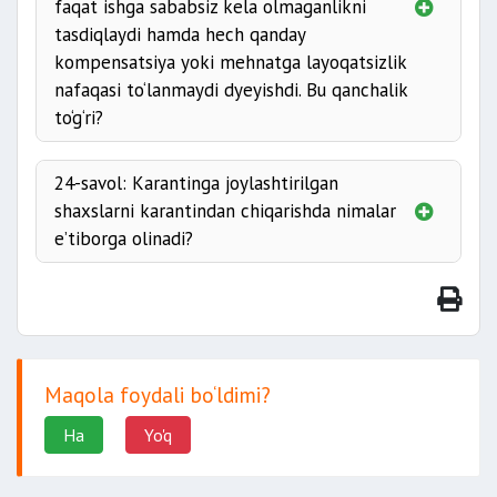
faqat ishga sababsiz kela olmaganlikni
tasdiqlaydi hamda hech qanday
kompensatsiya yoki mehnatga layoqatsizlik
nafaqasi to‘lanmaydi dyeyishdi. Bu qanchalik
to‘g‘ri?
24-savol: Karantinga joylashtirilgan
shaxslarni karantindan chiqarishda nimalar
e’tiborga olinadi?
Maqola foydali bo‘ldimi?
Ha
Yo'q