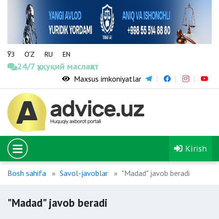
ЎЗ
O‘Z
RU
EN
24/7 ҳуқуқий маслаҳат
Maxsus imkoniyatlar
Kirish
Bosh sahifa
Savol-javoblar
"Madad" javob beradi
"Madad" javob beradi