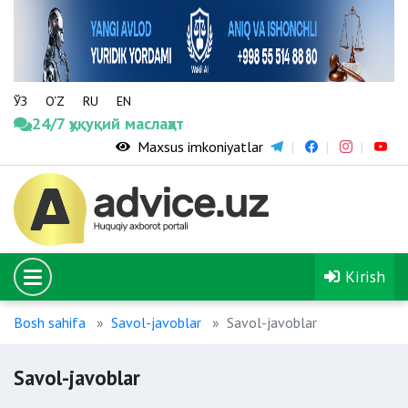
ЎЗ
O‘Z
RU
EN
24/7 ҳуқуқий маслаҳат
Maxsus imkoniyatlar
Kirish
Bosh sahifa
Savol-javoblar
Savol-javoblar
Savol-javoblar