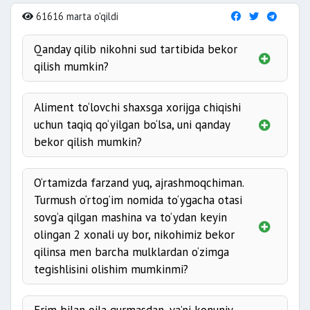
61616 marta o'qildi
Qanday qilib nikohni sud tartibida bekor
qilish mumkin?
Aliment to‘lovchi shaxsga xorijga chiqishi
uchun taqiq qo‘yilgan bo‘lsa, uni qanday
bekor qilish mumkin?
Aliment to‘lovchi bo‘lgan shaxs,
chet elga
O‘rtamizda farzand yuq, ajrashmoqchiman.
chiqishi uchun
quyidagi uchta holatlardan
Kerakli hujjatlar:
Turmush o‘rtog‘im nomida to‘ygacha otasi
birini amalga oshirgan holda taqiqni bekor
sovg‘a qilgan mashina va to‘ydan keyin
qilishlari mumkin:
olingan 2 xonali uy bor, nikohimiz bekor
qilinsa men barcha mulklardan o‘zimga
tegishlisini olishim mumkinmi?
O‘zbekiston Respublikasining
“Sud hujjatlari va
boshqa organlar hujjatlarini ijro etish
25-moddasiga