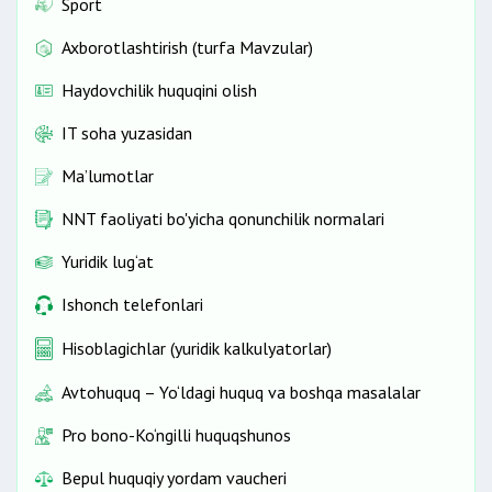
Sport
Fuqarolik ishlari bo‘yicha sudlarning
aloqalari
va manzillari
.
Axborotlashtirish (turfa Mavzular)
Haydovchilik huquqini olish
IT soha yuzasidan
Ma’lumotlar
NNT faoliyati bo'yicha qonunchilik normalari
Yuridik lug‘at
Ishonch telefonlari
Hisoblagichlar (yuridik kalkulyatorlar)
Avtohuquq – Yo‘ldagi huquq va boshqa masalalar
Pro bono-Ko‘ngilli huquqshunos
Bepul huquqiy yordam vaucheri