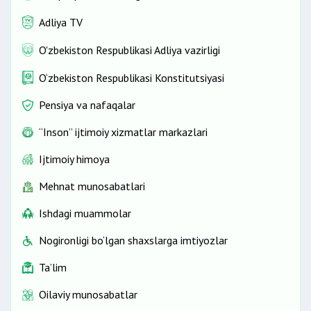
shaxsning ilgari belgilangan O‘zbekiston
murojaatlar
spirtli ichimliklar
Respublikasidan chiqishini vaqtincha
Adliya TV
cheklashni olib tashlash uchun
asos
O'zbekiston Respublikasi Adliya vazirligi
hisoblanadi
.
3 yildan kam
O‘zbekiston Respublikasi Konstitutsiyasi
bo‘lmagan
Aliment to‘lovlaridan qarzdorligi mavjud
Pensiya va nafaqalar
emasligi to‘g‘risidagi ma’lumotnoma
va davlat
“Inson” ijtimoiy xizmatlar markazlari
ijrochisining oldindan to‘lanadigan aliment
summasini hisob-kitob qilish to‘g‘risidagi qarori,
Ijtimoiy himoya
qarzdorning ijro ish yuritishni amalga
Mehnat munosabatlari
oshirayotgan
Byuroning
tuman (shahar)
bo‘limiga kiritgan arizasiga asosan beriladi.
Ishdagi muammolar
Arizada qarzdor tomonidan alimentlarni
Nogironligi bo‘lgan shaxslarga imtiyozlar
oldindan to‘lamoqchi bo‘lgan davri
ko‘rsatiladi
.
Ta’lim
Oilaviy munosabatlar