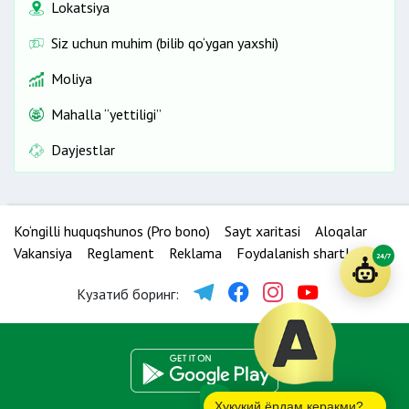
Lokatsiya
Siz uchun muhim (bilib qo‘ygan yaxshi)
Moliya
Mahalla “yettiligi”
Dayjestlar
Ko‘ngilli huquqshunos (Pro bono)
Sayt xaritasi
Aloqalar
Vakansiya
Reglament
Reklama
Foydalanish shartlari
24/7
Кузатиб боринг:
Ҳуқуқий ёрдам керакми?