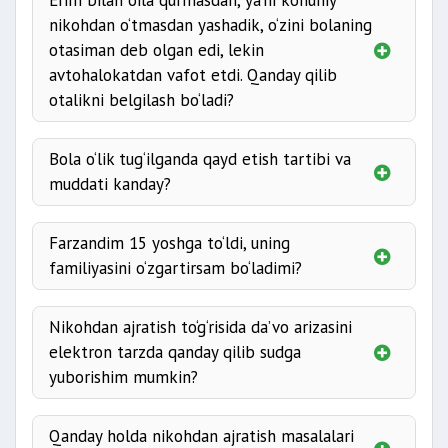
Erim bilan oila qurmasdan, ya’ni konuniy
to‘g‘risida”gi
qonunning
40-moddasiga
nikohdan o‘tmasdan yashadik, o‘zini bolaning
asosan
undiruvchining ya’ni sobiq turmush
2 BHM
otasiman deb olgan edi, lekin
o‘rtog‘ini roziligi ya’ni ijroni to‘xtatish haqidagi
4 BHM
avtohalokatdan vafot etdi. Qanday qilib
arizasiga asosan;
otalikni belgilash bo‘ladi?
Voyaga etmagan bolalar
ta’minoti uchun
alimentlar oldindan to‘langan yoki aliment
to‘lash majburiyatini ta’minlash uchun garov
Bola o‘lik tug‘ilganda qayd etish tartibi va
imkoniyat yo‘q deb topsa
shartnomasi tuzilgan bo‘lsa, davlat ijrochisi
muddati kanday?
to‘lov yoki garov shartnomasi to‘g‘risidagi
tegishli hujjat olingan kunning ertasidan
Farzandim 15 yoshga to‘ldi, uning
kechiktirmasdan manfaatdor shaxslarni, ichki
familiyasini o‘zgartirsam bo‘ladimi?
ishlar organlarini va Davlat chegarasini
qo‘riqlash organlarini qarzdor jismoniy
shaxsning O‘zbekiston Respublikasidan
Nikohdan ajratish to‘g‘risida da’vo arizasini
chiqishini cheklash olib tashlanganligi
elektron tarzda qanday qilib sudga
to‘g‘risida yozma yoki elektron shaklda
yuborishim mumkin?
xabardor qiladi. Bunda garov qiymati qonun
hujjatlarida belgilangan bazaviy hisoblash
Qanday holda nikohdan ajratish masalalari