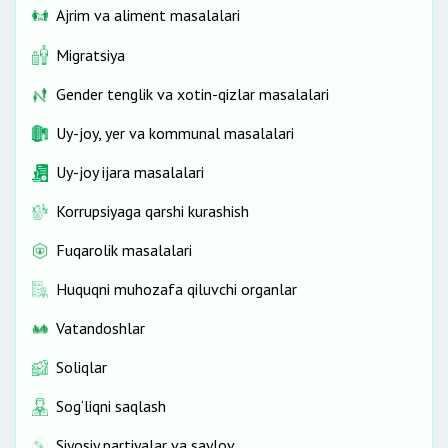
Ajrim va aliment masalalari
hujjatlar ilova
Migratsiya
qilinadi.
Gender tenglik va xotin-qizlar masalalari
Byuro tomonidan rasmiy veb-sayt orqali
Uy-joy, yer va kommunal masalalari
oldindan to‘lanadigan alimentlar miqdorini
hisoblash imkonini beruvchi interaktiv
Uy-joy ijara masalalari
davlat xizmatlari ko‘rsatiladi (
maxsus
Korrupsiyaga qarshi kurashish
kalьkulyator
).
Fuqarolik masalalari
Huquqni muhozafa qiluvchi organlar
Vatandoshlar
bekor qilish faqat mol-mulkni
Soliqlar
topshirish va qabul qilish dalolatnomasiga asosan
amalga oshiriladi.
Sog‘liqni saqlash
Qarzdor jismoniy shaxsning O‘zbekiston
Siyosiy partiyalar va saylov