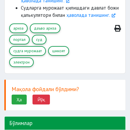
ҳаволада танишинг.
Жиноят ишлари бўйича судлар.
Судларга мурожаат қилишдаги давлат божи
қалькулятори билан
ҳаволада танишинг.
ариза
даъво ариза
портал
суд
судга мурожаат
шикоят
электрон
Мақола фойдали бўлдими?
Ҳа
Йўқ
Бўлимлар