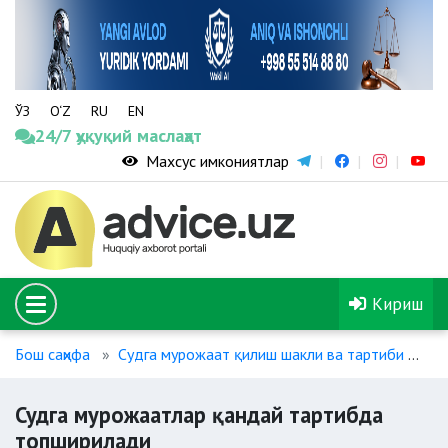
ЎЗ
O‘Z
RU
EN
24/7 ҳуқуқий маслаҳат
Махсус имкониятлар
Кириш
Бош саҳифа
Судга мурожаат қилиш шакли ва тартиби
Су
Судга мурожаатлар қандай тартибда
топширилади