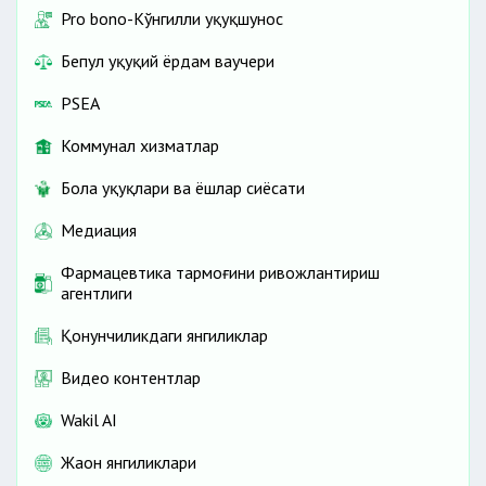
Pro bono-Кўнгилли ҳуқуқшунос
Бепул ҳуқуқий ёрдам ваучери
PSEA
Коммунал хизматлар
Бола ҳуқуқлари ва ёшлар сиёсати
Медиация
Фармацевтика тармоғини ривожлантириш
агентлиги
Қонунчиликдаги янгиликлар
Видео контентлар
Wakil AI
Жаҳон янгиликлари