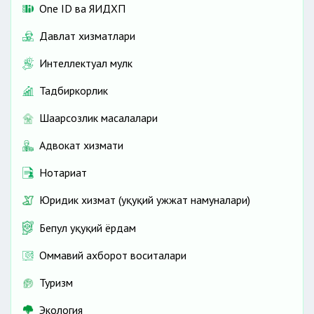
One ID ва ЯИДХП
Давлат хизматлари
Интеллектуал мулк
Тадбиркорлик
Шаҳарсозлик масалалари
Адвокат хизмати
Нотариат
Юридик хизмат (ҳуқуқий ҳужжат намуналари)
Бепул ҳуқуқий ёрдам
Оммавий ахборот воситалари
Туризм
Экология