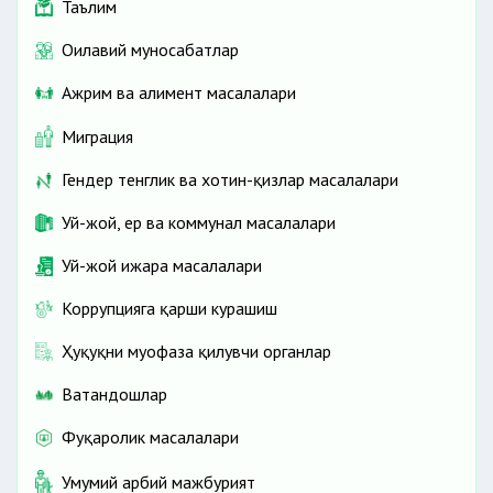
Таълим
Оилавий муносабатлар
Ажрим ва алимент масалалари
Миграция
Гендер тенглик ва хотин-қизлар масалалари
Уй-жой, ер ва коммунал масалалари
Уй-жой ижара масалалари
Коррупцияга қарши курашиш
Ҳуқуқни муҳофаза қилувчи органлар
Ватандошлар
Фуқаролик масалалари
Умумий ҳарбий мажбурият