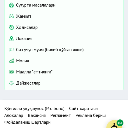
Cуғурта масалалари
Жамият
Ҳодисалар
Локация
Сиз учун муҳим (билиб қўйган яхши)
Молия
Маҳалла "еттилиги"
Дайжестлар
Кўнгилли ҳуқуқшунос (Pro bono)
Сайт харитаси
Алоқалар
Вакансия
Регламент
Реклама бериш
Фойдаланиш шартлари
24/7