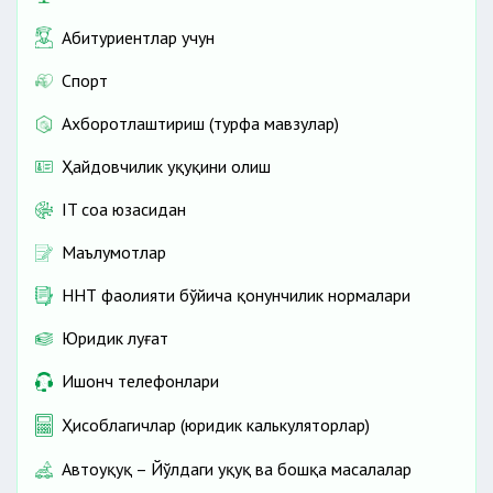
Абитуриентлар учун
Спорт
Ахборотлаштириш (турфа мавзулар)
Ҳайдовчилик ҳуқуқини олиш
IT соҳа юзасидан
Маълумотлар
ННТ фаолияти бўйича қонунчилик нормалари
Юридик луғат
Ишонч телефонлари
Ҳисоблагичлар (юридик калькуляторлар)
Автоҳуқуқ – Йўлдаги ҳуқуқ ва бошқа масалалар