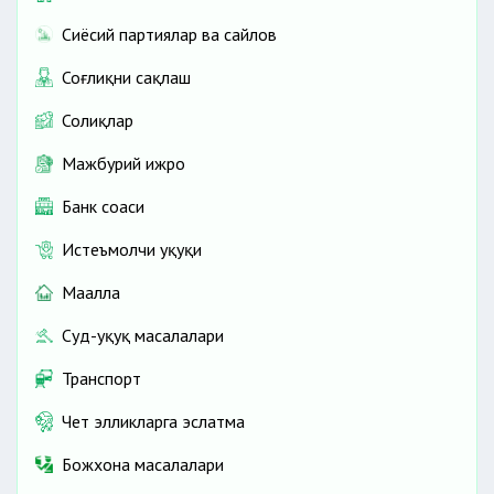
Сиёсий партиялар ва сайлов
Соғлиқни сақлаш
Солиқлар
Мажбурий ижро
Банк соҳаси
Истеъмолчи ҳуқуқи
Маҳалла
Суд-ҳуқуқ масалалари
Транспорт
Чет элликларга эслатма
Божхона масалалари