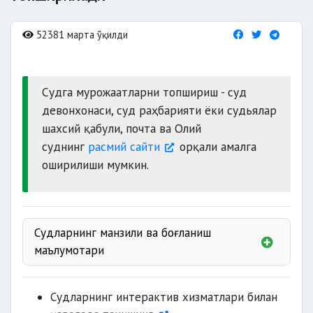
52381 марта ўқилди
Судга мурожаатларни топшириш - суд
девонхонаси, суд раҳбарияти ёки судьялар
шахсий қабули, почта ва Олий
суднинг
расмий сайти
орқали амалга
оширилиши мумкин.
Судларнинг манзили ва боғланиш
маълумотари
Фуқаролик ишлари бўйича судлар;
Маъмурий судлар
;
Судларнинг интерактив хизматлари билан
Иқтисодий судлар;