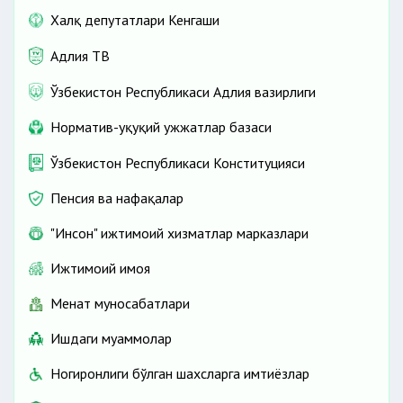
Халқ депутатлари Кенгаши
Адлия ТВ
Ўзбекистон Республикаси Адлия вазирлиги
Норматив-ҳуқуқий ҳужжатлар базаси
Ўзбекистон Республикаси Конституцияси
Пенсия ва нафақалар
"Инсон" ижтимоий хизматлар марказлари
Ижтимоий ҳимоя
Меҳнат муносабатлари
Ишдаги муаммолар
Ногиронлиги бўлган шахсларга имтиёзлар