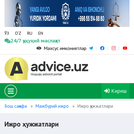
ЎЗ
O‘Z
RU
EN
24/7 ҳуқуқий маслаҳат
Махсус имкониятлар
Кириш
Бош саҳифа
Мажбурий ижро
Ижро ҳужжатлари
Ижро ҳужжатлари