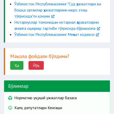
қарорлари;
Ўзбекистон Республикасининг "Суд ҳужжатлари ва
ижро хати
бошқа органлар ҳужжатларини ижро этиш
реестрда қайд
тўғрисида"ги қонуни
Нотариуслар томонидан нотариал ҳаракатларни
амалга ошириш тартиби тўғрисида йўриқнома
имзоси;
Ўзбекистон Республикасининг Меҳнат кодекси
муҳри.
Мақола фойдали бўлдими?
Ҳа
Йўқ
Бўлимлар
Норматив-ҳуқуқий ҳужжатлар базаси
Халқ депутатлари Кенгаши