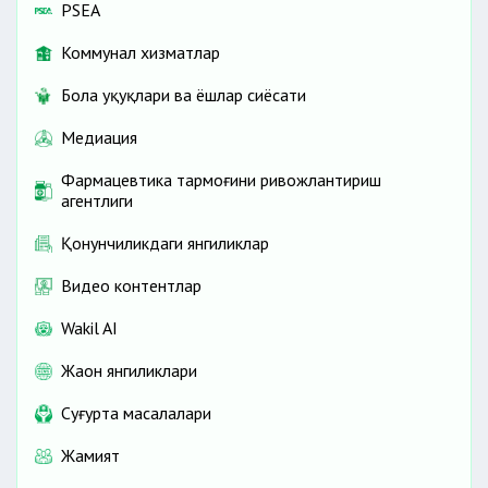
PSEA
Коммунал хизматлар
Бола ҳуқуқлари ва ёшлар сиёсати
Медиация
Фармацевтика тармоғини ривожлантириш
агентлиги
Қонунчиликдаги янгиликлар
Видео контентлар
Wakil AI
Жаҳон янгиликлари
Cуғурта масалалари
Жамият