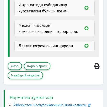
Ижро хатида қуйидагилар
алиментлар
ундирувчи ва қарздорнинг номи
кўрсатилган бўлиши лозим:
нотариус исм-
қарз ҳосил
Меҳнат низолари
шарифининг бош ҳарфлари
неустойка,
меҳнат низолари
комиссиясиларининг қарорлари:
номи ва манзили;
қарор қисми;
давлат божининг
қарздорнинг
Давлат ижрочисининг қарори
маъмурий ҳуқуқбузарликлар
кучга кирган сана;
тўғрисидаги
муддат;
ижрога топшириш муддати.
ижро
ижро бюроси
суммалар ёки талаб қилиб олиниши
керак бўлган нарсалар
Мажбурий ундирув
Норматив ҳужжатлар
давлат божи ёки тариф
прокурорларнинг қарорлари;
Ўзбекистон Республикасининг Оила кодекси
суммалари;