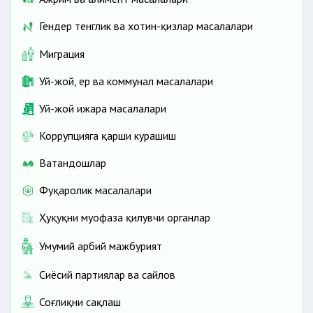
Гендер тенглик ва хотин-қизлар масалалари
Миграция
Уй-жой, ер ва коммунал масалалари
Уй-жой ижара масалалари
Коррупцияга қарши курашиш
Ватандошлар
Фуқаролик масалалари
Ҳуқуқни муҳофаза қилувчи органлар
Умумий ҳарбий мажбурият
Сиёсий партиялар ва сайлов
Соғлиқни сақлаш