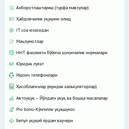
Ахборотлаштириш (турфа мавзулар)
Ҳайдовчилик ҳуқуқини олиш
IT соҳа юзасидан
Маълумотлар
ННТ фаолияти бўйича қонунчилик нормалари
Юридик луғат
Ишонч телефонлари
Ҳисоблагичлар (юридик калькуляторлар)
Автоҳуқуқ – Йўлдаги ҳуқуқ ва бошқа масалалар
Pro bono-Кўнгилли ҳуқуқшунос
Бепул ҳуқуқий ёрдам ваучери