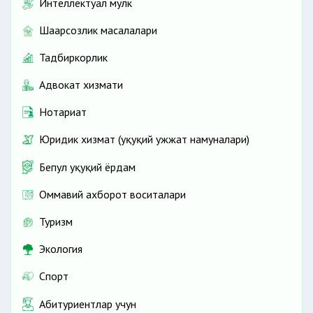
Интеллектуал мулк
Шаҳарсозлик масалалари
Тадбиркорлик
Адвокат хизмати
Нотариат
Юридик хизмат (ҳуқуқий ҳужжат намуналари)
Бепул ҳуқуқий ёрдам
Оммавий ахборот воситалари
Туризм
Экология
Спорт
Абитуриентлар учун