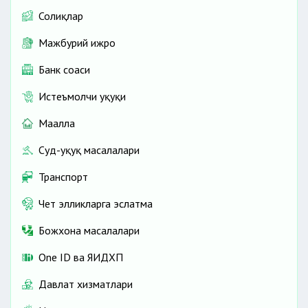
Солиқлар
Мажбурий ижро
Банк соҳаси
Истеъмолчи ҳуқуқи
Маҳалла
Суд-ҳуқуқ масалалари
Транспорт
Чет элликларга эслатма
Божхона масалалари
One ID ва ЯИДХП
Давлат хизматлари