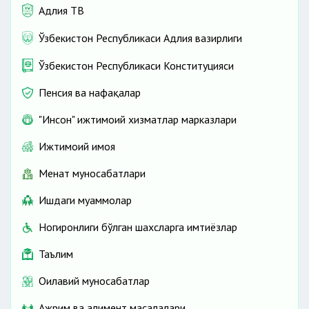
Адлия ТВ
Ўзбекистон Республикаси Адлия вазирлиги
Ўзбекистон Республикаси Конституцияси
Пенсия ва нафақалар
"Инсон" ижтимоий хизматлар марказлари
Ижтимоий ҳимоя
Меҳнат муносабатлари
Ишдаги муаммолар
Ногиронлиги бўлган шахсларга имтиёзлар
Таълим
Оилавий муносабатлар
Ажрим ва алимент масалалари