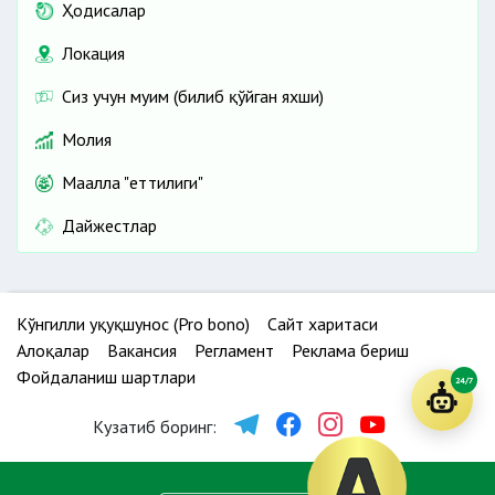
Ҳодисалар
Локация
Сиз учун муҳим (билиб қўйган яхши)
Молия
Маҳалла "еттилиги"
Дайжестлар
Кўнгилли ҳуқуқшунос (Pro bono)
Сайт харитаси
Алоқалар
Вакансия
Регламент
Реклама бериш
Фойдаланиш шартлари
24/7
Кузатиб боринг: