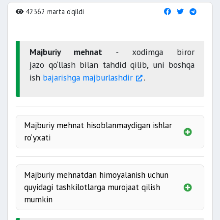
42362 marta o'qildi
Majburiy mehnat
- xodimga biror
jazo qo‘llash bilan tahdid qilib, uni boshqa
ish
bajarishga majburlashdir
.
Majburiy mehnat hisoblanmaydigan ishlar
ro‘yxati
harbiy yoki muqobil xizmat
qonunlar
Majburiy mehnatdan himoyalanish uchun
favqulodda
sharoitlarda
quyidagi tashkilotlarga murojaat qilish
sudning
hukmiga
mumkin
binoan
qonunda
Mehnat va bandlik munosabatlari vazirligi