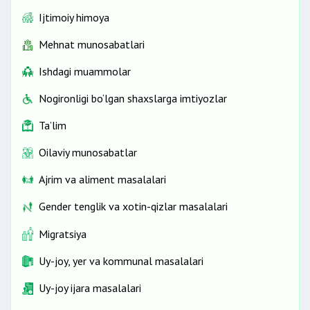
Ijtimoiy himoya
Mehnat munosabatlari
Ishdagi muammolar
Nogironligi bo‘lgan shaxslarga imtiyozlar
Ta’lim
Oilaviy munosabatlar
Ajrim va aliment masalalari
Gender tenglik va xotin-qizlar masalalari
Migratsiya
Uy-joy, yer va kommunal masalalari
Uy-joy ijara masalalari