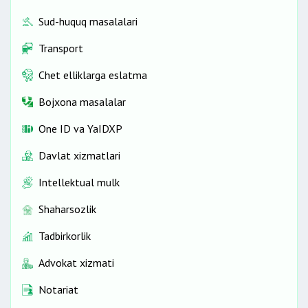
Sud-huquq masalalari
Transport
Chet elliklarga eslatma
Bojxona masalalar
One ID vа YaIDXP
Davlat xizmatlari
Intellektual mulk
Shaharsozlik
Tadbirkorlik
Advokat xizmati
Notariat