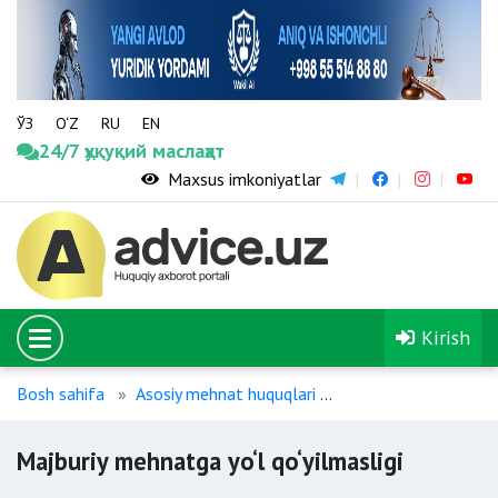
ЎЗ
O‘Z
RU
EN
24/7 ҳуқуқий маслаҳат
Maxsus imkoniyatlar
Kirish
Bosh sahifa
Asosiy mehnat huquqlari
Majburiy mehnatga yo
Majburiy mehnatga yo‘l qo‘yilmasligi