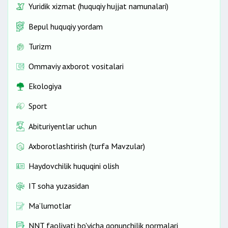
Yuridik xizmat (huquqiy hujjat namunalari)
Bepul huquqiy yordam
Turizm
Ommaviy axborot vositalari
Ekologiya
Sport
Abituriyentlar uchun
Axborotlashtirish (turfa Mavzular)
Haydovchilik huquqini olish
IT soha yuzasidan
Ma’lumotlar
NNT faoliyati bo'yicha qonunchilik normalari