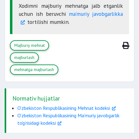
Bosh prokuratura
Xodimni majburiy mehnatga jalb etganlik
Adliya vazirligi
uchun ish beruvchi
ma’muriy javobgarlikka
Sud organlari
tortilishi mumkin.
virtual
qabulxonasi
Majburiy mehnat
majburlash
mehnatga majburlash
Normativ hujjatlar
O‘zbekiston Respublikasining Mehnat kodeksi
O‘zbekiston Respublikasining Ma’muriy javobgarlik
to‘g‘risidagi kodeksi