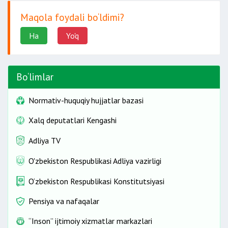
Maqola foydali bo‘ldimi?
Ha
Yo'q
Bo‘limlar
Normativ-huquqiy hujjatlar bazasi
Xalq deputatlari Kengashi
Adliya TV
O'zbekiston Respublikasi Adliya vazirligi
O‘zbekiston Respublikasi Konstitutsiyasi
Pensiya va nafaqalar
“Inson” ijtimoiy xizmatlar markazlari