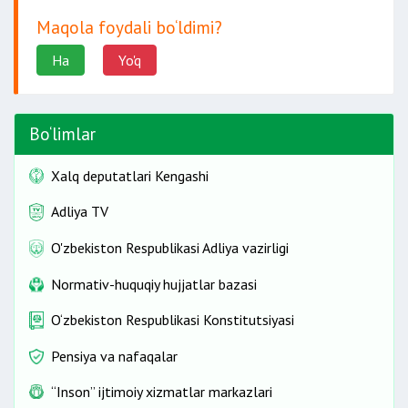
Maqola foydali bo‘ldimi?
Ha
Yo'q
Bo‘limlar
Xalq deputatlari Kengashi
Adliya TV
O'zbekiston Respublikasi Adliya vazirligi
Normativ-huquqiy hujjatlar bazasi
O‘zbekiston Respublikasi Konstitutsiyasi
Pensiya va nafaqalar
“Inson” ijtimoiy xizmatlar markazlari