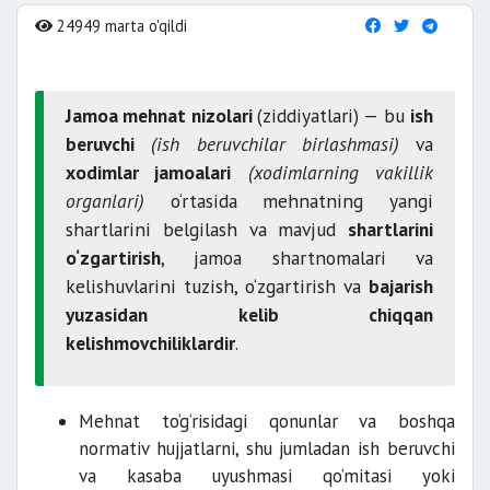
24949 marta o'qildi
Jamoa mehnat nizolari
(ziddiyatlari) — bu
ish
beruvchi
(ish beruvchilar birlashmasi)
va
xodimlar jamoalari
(xodimlarning vakillik
organlari)
o‘rtasida mehnatning yangi
shartlarini belgilash va mavjud
shartlarini
o‘zgartirish
, jamoa shartnomalari va
kelishuvlarini tuzish, o‘zgartirish va
bajarish
yuzasidan kelib chiqqan
kelishmovchiliklardir
.
Mehnat to‘g‘risidagi qonunlar va boshqa
normativ hujjatlarni, shu jumladan ish beruvchi
va kasaba uyushmasi qo‘mitasi yoki