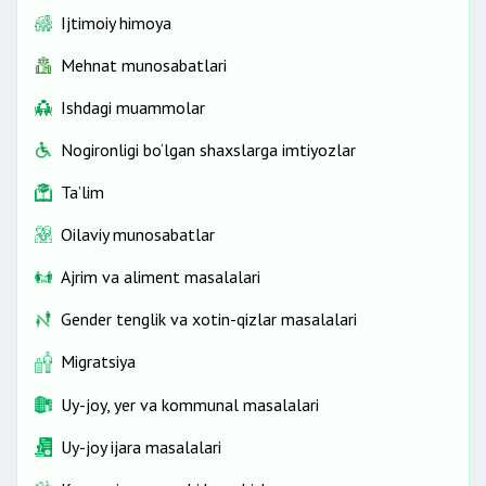
Ijtimoiy himoya
Mehnat munosabatlari
Ishdagi muammolar
Nogironligi bo‘lgan shaxslarga imtiyozlar
Ta’lim
Oilaviy munosabatlar
Ajrim va aliment masalalari
Gender tenglik va xotin-qizlar masalalari
Migratsiya
Uy-joy, yer va kommunal masalalari
Uy-joy ijara masalalari