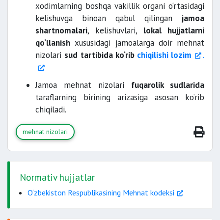
xodimlarning boshqa vakillik organi o‘rtasidagi
kelishuvga binoan qabul qilingan
jamoa
shartnomalari
, kelishuvlari,
lokal hujjatlarni
qo‘llanish
xususidagi jamoalarga doir mehnat
nizolari
sud tartibida ko‘rib
chiqilishi lozim
.
Jamoa mehnat nizolari
fuqarolik sudlarida
taraflarning birining arizasiga asosan ko‘rib
chiqiladi.
mehnat nizolari
Normativ hujjatlar
O‘zbekiston Respublikasining Mehnat kodeksi