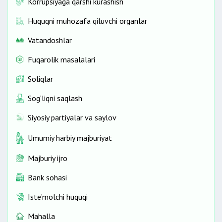
Korrupsiyaga qarshi kurashish
Huquqni muhozafa qiluvchi organlar
Vatandoshlar
Fuqarolik masalalari
Soliqlar
Sog‘liqni saqlash
Siyosiy partiyalar va saylov
Umumiy harbiy majburiyat
Majburiy ijro
Bank sohasi
Iste’molchi huquqi
Mahalla