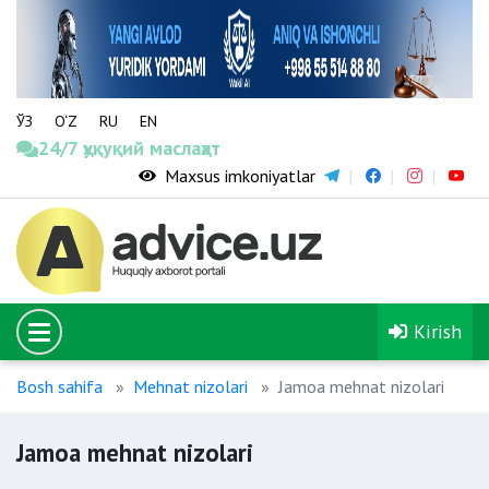
ЎЗ
O‘Z
RU
EN
24/7 ҳуқуқий маслаҳат
Maxsus imkoniyatlar
Kirish
Bosh sahifa
Mehnat nizolari
Jamoa mehnat nizolari
Jamoa mehnat nizolari