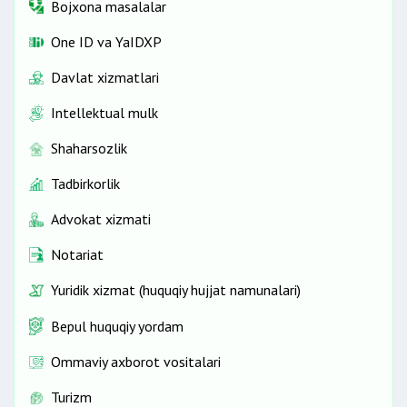
Bojxona masalalar
One ID vа YaIDXP
Davlat xizmatlari
Intellektual mulk
Shaharsozlik
Tadbirkorlik
Advokat xizmati
Notariat
Yuridik xizmat (huquqiy hujjat namunalari)
Bepul huquqiy yordam
Ommaviy axborot vositalari
Turizm