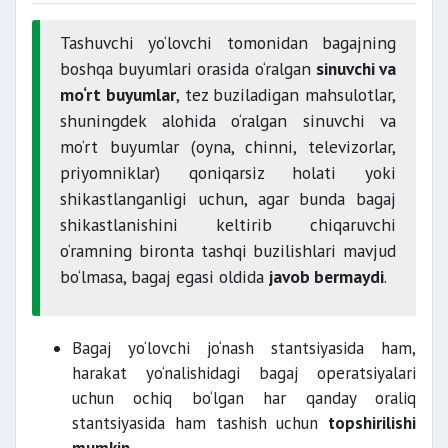
Tashuvchi yo‘lovchi tomonidan bagajning
boshqa buyumlari orasida o‘ralgan
sinuvchi va
mo‘rt buyumlar
, tez buziladigan mahsulotlar,
shuningdek alohida o‘ralgan sinuvchi va
mo‘rt buyumlar (oyna, chinni, televizorlar,
priyomniklar) qoniqarsiz holati yoki
shikastlanganligi uchun, agar bunda bagaj
shikastlanishini keltirib chiqaruvchi
o‘ramning bironta tashqi buzilishlari mavjud
bo‘lmasa, bagaj egasi oldida
javob bermaydi
.
Bagaj yo‘lovchi jo‘nash stantsiyasida ham,
harakat yo‘nalishidagi bagaj operatsiyalari
uchun ochiq bo‘lgan har qanday oraliq
stantsiyasida ham tashish uchun
topshirilishi