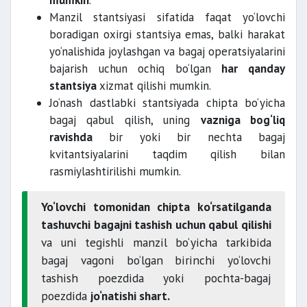
mumkin
.
Manzil stantsiyasi sifatida faqat yo‘lovchi
boradigan oxirgi stantsiya emas, balki harakat
yo‘nalishida joylashgan va bagaj operatsiyalarini
bajarish uchun ochiq bo‘lgan
har qanday
stantsiya
xizmat qilishi mumkin.
Jo‘nash dastlabki stantsiyada chipta bo‘yicha
bagaj qabul qilish, uning
vazniga bog‘liq
ravishda
bir yoki bir nechta bagaj
kvitantsiyalarini taqdim qilish bilan
rasmiylashtirilishi mumkin.
Yo‘lovchi tomonidan chipta ko‘rsatilganda
tashuvchi bagajni tashish uchun qabul qilishi
va uni tegishli manzil bo‘yicha tarkibida
bagaj vagoni bo‘lgan birinchi yo‘lovchi
tashish poezdida yoki pochta-bagaj
poezdida
jo‘natishi shart.