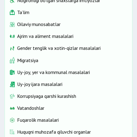
Nogironligi bo‘lgan shaxslarga imtiyozlar
Ta’lim
Oilaviy munosabatlar
Ajrim va aliment masalalari
Gender tenglik va xotin-qizlar masalalari
Migratsiya
Uy-joy, yer va kommunal masalalari
Uy-joy ijara masalalari
Korrupsiyaga qarshi kurashish
Vatandoshlar
Fuqarolik masalalari
Huquqni muhozafa qiluvchi organlar