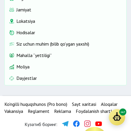
Jamiyat
Lokatsiya
Hodisalar
Siz uchun muhim (bilib qo‘ygan yaxshi)
Mahalla “yettiligi”
Moliya
Dayjestlar
Ko‘ngilli huquqshunos (Pro bono)
Sayt xaritasi
Aloqalar
Vakansiya
Reglament
Reklama
Foydalanish shartlari
24/7
Кузатиб боринг: