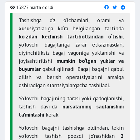
13877 marta o'qildi
Tashishga o‘z o‘lchamlari, o‘rami va
xususiyatlariga ko‘ra belgilangan tartibda
ko‘zdan kechirish tartibotlaridan o‘tishi
,
yo‘lovchi bagajlariga zarar etkazmasdan,
qiyinchiliksiz bagaj vagoniga yuklanishi va
joylashtirilishi
mumkin bo‘lgan yuklar va
buyumlar
qabul qilinadi. Bagaj bagajni qabul
qilish va berish operatsiyalarini amalga
oshiradigan stantsiyalargacha tashiladi.
Yo‘lovchi bagajining tarasi yoki qadoqlanishi,
tashish davrida
narsalarning saqlanishini
ta’minlashi
kerak.
Yo‘lovchi bagajni tashishga oldindan, lekin
yo‘lovchi tashish poezdi jo‘nashidan
2