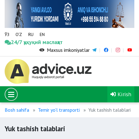
ЎЗ
O‘Z
RU
EN
24/7 ҳуқуқий маслаҳат
Maxsus imkoniyatlar
Kirish
Bosh sahifa
Temir yo‘l transporti
Yuk tashish talablari
Yuk tashish talablari