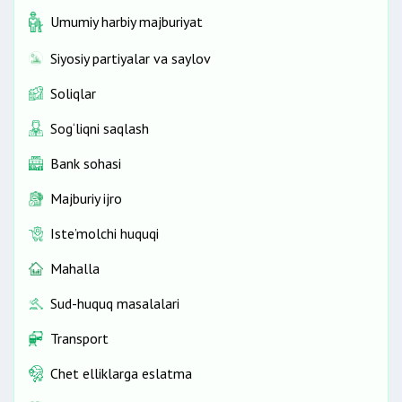
Umumiy harbiy majburiyat
Siyosiy partiyalar va saylov
Soliqlar
Sog‘liqni saqlash
Bank sohasi
Majburiy ijro
Iste’molchi huquqi
Mahalla
Sud-huquq masalalari
Transport
Chet elliklarga eslatma