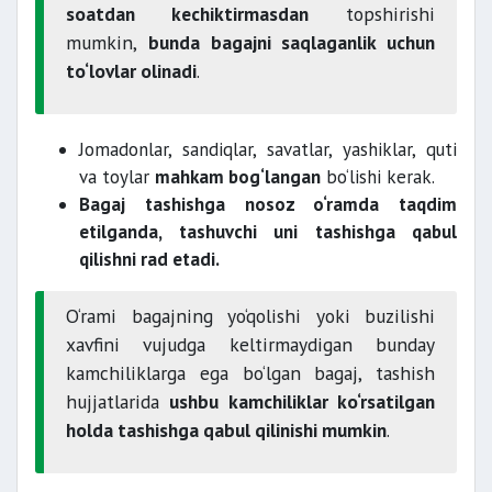
soatdan kechiktirmasdan
topshirishi
mumkin,
bunda bagajni saqlaganlik uchun
to‘lovlar olinadi
.
Jomadonlar, sandiqlar, savatlar, yashiklar, quti
va toylar
mahkam bog‘langan
bo‘lishi kerak.
Bagaj tashishga nosoz o‘ramda taqdim
etilganda, tashuvchi uni tashishga qabul
qilishni rad etadi.
O‘rami bagajning yo‘qolishi yoki buzilishi
xavfini vujudga keltirmaydigan bunday
kamchiliklarga ega bo‘lgan bagaj, tashish
hujjatlarida
ushbu kamchiliklar ko‘rsatilgan
holda tashishga qabul qilinishi mumkin
.