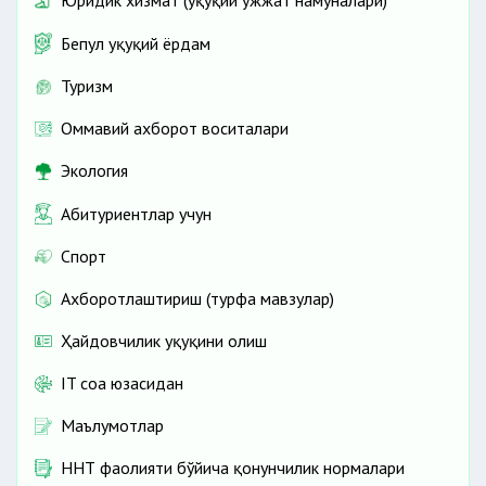
Юридик хизмат (ҳуқуқий ҳужжат намуналари)
Бепул ҳуқуқий ёрдам
Туризм
Оммавий ахборот воситалари
Экология
Абитуриентлар учун
Спорт
Ахборотлаштириш (турфа мавзулар)
Ҳайдовчилик ҳуқуқини олиш
IT соҳа юзасидан
Маълумотлар
ННТ фаолияти бўйича қонунчилик нормалари