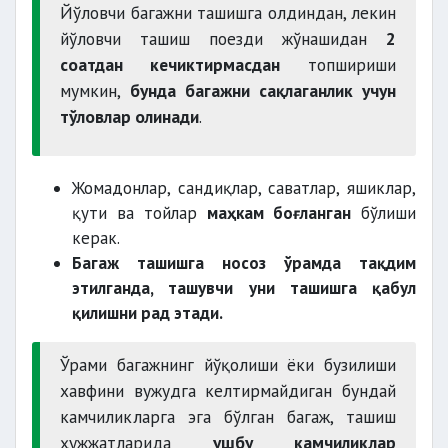
Йўловчи багажни ташишга олдиндан, лекин
йўловчи ташиш поезди жўнашидан
2
соатдан кечиктирмасдан
топшириши
мумкин,
бунда багажни сақлаганлик учун
тўловлар олинади
.
Жомадонлар, сандиқлар, саватлар, яшиклар,
қути ва тойлар
маҳкам боғланган
бўлиши
керак.
Багаж ташишга носоз ўрамда тақдим
этилганда, ташувчи уни ташишга қабул
қилишни рад этади.
Ўрами багажнинг йўқолиши ёки бузилиши
хавфини вужудга келтирмайдиган бундай
камчиликларга эга бўлган багаж, ташиш
ҳужжатларида
ушбу камчиликлар