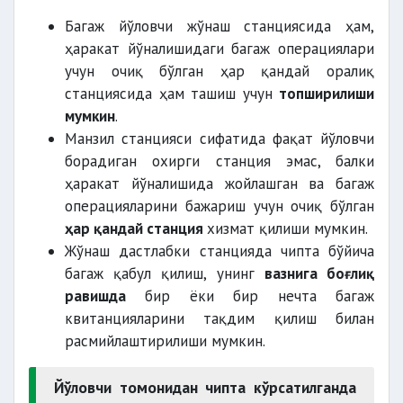
Багаж йўловчи жўнаш станциясида ҳам,
ҳаракат йўналишидаги багаж операциялари
учун очиқ бўлган ҳар қандай оралиқ
станциясида ҳам ташиш учун
топширилиши
мумкин
.
Манзил станцияси сифатида фақат йўловчи
борадиган охирги станция эмас, балки
ҳаракат йўналишида жойлашган ва багаж
операцияларини бажариш учун очиқ бўлган
ҳар қандай станция
хизмат қилиши мумкин.
Жўнаш дастлабки станцияда чипта бўйича
багаж қабул қилиш, унинг
вазнига боғлиқ
равишда
бир ёки бир нечта багаж
квитанцияларини тақдим қилиш билан
расмийлаштирилиши мумкин.
Йўловчи томонидан чипта кўрсатилганда