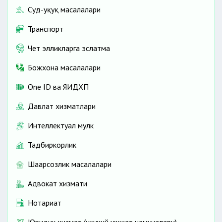
Суд-ҳуқуқ масалалари
Транспорт
Чет элликларга эслатма
Божхона масалалари
One ID ва ЯИДХП
Давлат хизматлари
Интеллектуал мулк
Тадбиркорлик
Шаҳарсозлик масалалари
Адвокат хизмати
Нотариат