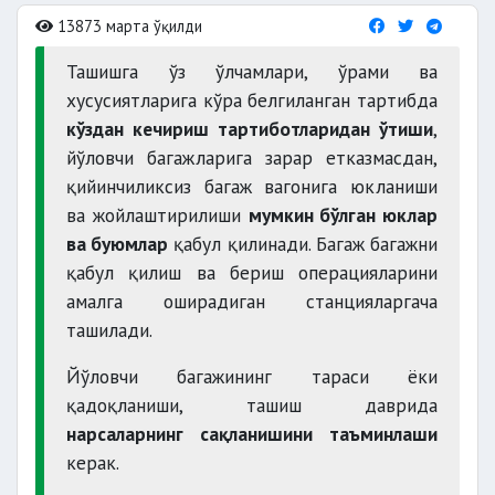
13873 марта ўқилди
Ташишга ўз ўлчамлари, ўрами ва
хусусиятларига кўра белгиланган тартибда
кўздан кечириш тартиботларидан ўтиши
,
йўловчи багажларига зарар етказмасдан,
қийинчиликсиз багаж вагонига юкланиши
ва жойлаштирилиши
мумкин бўлган юклар
ва буюмлар
қабул қилинади. Багаж багажни
қабул қилиш ва бериш операцияларини
амалга оширадиган станцияларгача
ташилади.
Йўловчи багажининг тараси ёки
қадоқланиши, ташиш даврида
нарсаларнинг сақланишини таъминлаши
керак.