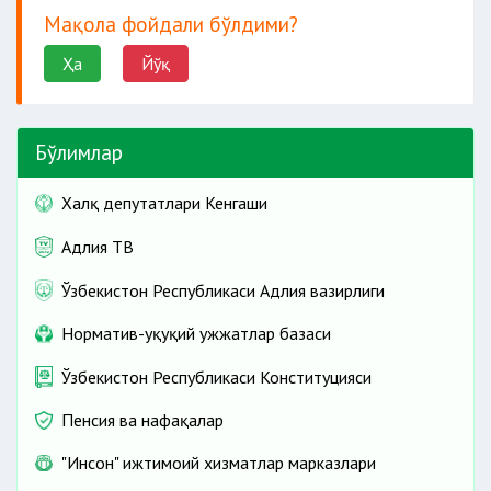
Мақола фойдали бўлдими?
Ҳа
Йўқ
Бўлимлар
Халқ депутатлари Кенгаши
Адлия ТВ
Ўзбекистон Республикаси Адлия вазирлиги
Норматив-ҳуқуқий ҳужжатлар базаси
Ўзбекистон Республикаси Конституцияси
Пенсия ва нафақалар
"Инсон" ижтимоий хизматлар марказлари