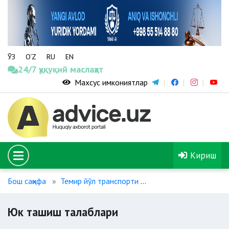
ЎЗ
O‘Z
RU
EN
24/7 ҳуқуқий маслаҳат
Махсус имкониятлар
Кириш
Бош саҳифа
Темир йўл транспорти
Юк ташиш талаблари
Юк ташиш талаблари