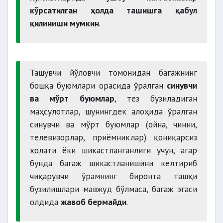
кўрсатилган ҳолда ташишга қабул
қилиниши мумкин
.
Ташувчи йўловчи томонидан багажнинг
бошқа буюмлари орасида ўралган
синувчи
ва мўрт буюмлар
, тез бузиладиган
маҳсулотлар, шунингдек алоҳида ўралган
синувчи ва мўрт буюмлар (ойна, чинни,
телевизорлар, приёмниклар) қониқарсиз
ҳолати ёки шикастланганлиги учун, агар
бунда багаж шикастланишини келтириб
чиқарувчи ўрамнинг биронта ташқи
бузилишлари мавжуд бўлмаса, багаж эгаси
олдида
жавоб бермайди
.