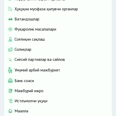
Ҳуқуқни муҳофаза қилувчи органлар
Ватандошлар
Фуқаролик масалалари
Соғлиқни сақлаш
Солиқлар
Сиёсий партиялар ва сайлов
Умумий ҳарбий мажбурият
Банк соҳаси
Мажбурий ижро
Истеъмолчи ҳуқуқи
Маҳалла