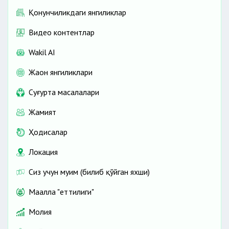
Қонунчиликдаги янгиликлар
Видео контентлар
Wakil AI
Жаҳон янгиликлари
Cуғурта масалалари
Жамият
Ҳодисалар
Локация
Сиз учун муҳим (билиб қўйган яхши)
Маҳалла "еттилиги"
Молия