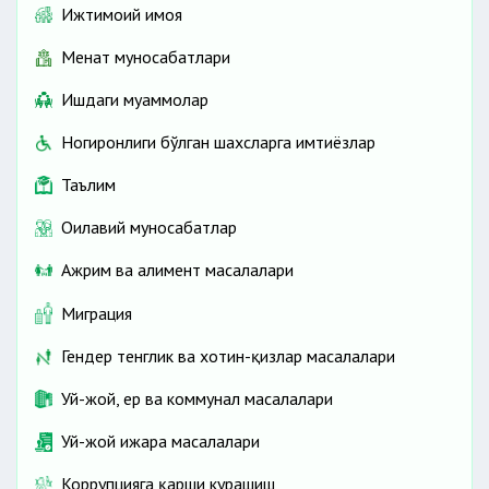
Ижтимоий ҳимоя
Меҳнат муносабатлари
Ишдаги муаммолар
Ногиронлиги бўлган шахсларга имтиёзлар
Таълим
Оилавий муносабатлар
Ажрим ва алимент масалалари
Миграция
Гендер тенглик ва хотин-қизлар масалалари
Уй-жой, ер ва коммунал масалалари
Уй-жой ижара масалалари
Коррупцияга қарши курашиш