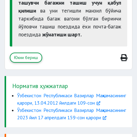
ташувчи багажни ташиш учун қабул
қилиши
ва уни тегишли манзил бўйича
таркибида багаж вагони бўлган биринчи
йўловчи ташиш поездида ёки почта-багаж
поездида
жўнатиши шарт.
Юкни бериш
Норматив ҳужжатлар
Ўзбекистон Республикаси Вазирлар Маҳкамасининг
қарори, 13.04.2012 йилдаги 109-сон
Ўзбекистон Республикаси Вазирлар Маҳкамасининг
2023 йил 17 апрелдаги 159-сон қарори