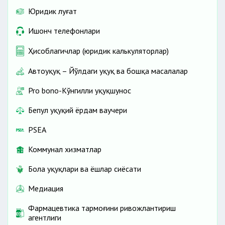
Юридик луғат
Ишонч телефонлари
Ҳисоблагичлар (юридик калькуляторлар)
Автоҳуқуқ – Йўлдаги ҳуқуқ ва бошқа масалалар
Pro bono-Кўнгилли ҳуқуқшунос
Бепул ҳуқуқий ёрдам ваучери
PSEA
Коммунал хизматлар
Бола ҳуқуқлари ва ёшлар сиёсати
Медиация
Фармацевтика тармоғини ривожлантириш
агентлиги