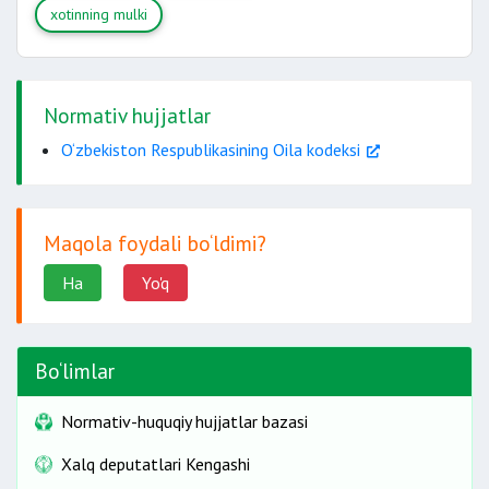
xotinning mulki
Normativ hujjatlar
O‘zbekiston Respublikasining Oila kodeksi
Maqola foydali bo‘ldimi?
Ha
Yo'q
Bo‘limlar
Normativ-huquqiy hujjatlar bazasi
Xalq deputatlari Kengashi