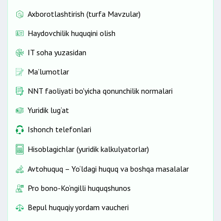
Axborotlashtirish (turfa Mavzular)
Haydovchilik huquqini olish
IT soha yuzasidan
Ma’lumotlar
NNT faoliyati bo'yicha qonunchilik normalari
Yuridik lug‘at
Ishonch telefonlari
Hisoblagichlar (yuridik kalkulyatorlar)
Avtohuquq – Yo‘ldagi huquq va boshqa masalalar
Pro bono-Ko‘ngilli huquqshunos
Bepul huquqiy yordam vaucheri