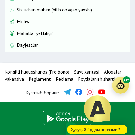
Siz uchun muhim (bilib qo‘ygan yaxshi)
Moliya
Mahalla “yettiligi”
Dayjestlar
Ko‘ngilli huquqshunos (Pro bono)
Sayt xaritasi
Aloqalar
Vakansiya
Reglament
Reklama
Foydalanish shartlari
24/7
Кузатиб боринг:
Ҳуқуқий ёрдам керакми?