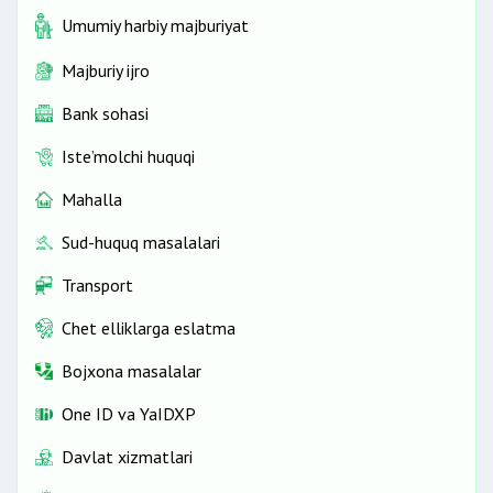
Umumiy harbiy majburiyat
Majburiy ijro
Bank sohasi
Iste’molchi huquqi
Mahalla
Sud-huquq masalalari
Transport
Chet elliklarga eslatma
Bojxona masalalar
One ID vа YaIDXP
Davlat xizmatlari