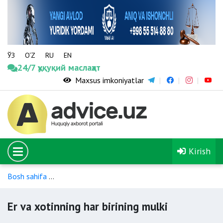
ЎЗ
O‘Z
RU
EN
24/7 ҳуқуқий маслаҳат
Maxsus imkoniyatlar
Kirish
Bosh sahifa
Er-xotinning shaxsiy hamda mulkiy huquq va majb
Er va xotinning har birining mulki