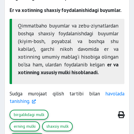
Er va xotinning shaxsiy foydalanishidagi buyumlar.
Qimmatbaho buyumlar va zebu-ziynatlardan
boshqa shaxsiy foydalanishdagi buyumlar
(kiyim-bosh, poyabzal va boshqa shu
kabilar), garchi nikoh davomida er va
xotinning umumiy mablag‘i hisobiga olingan
bo‘lsa ham, ulardan foydalanib kelgan
er va
xotinning xususiy mulki hisoblanadi.
Sudga murojaat qilish tartibi bilan
havolada
tanishing.
birgalikdagi mulk
erning mulki
shaxsiy mulk