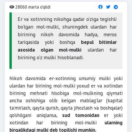
28060 marta o'qildi
Er va xotinning nikohga qadar o‘ziga tegishli
bo‘lgan mol-mulki, shuningdek ulardan har
birining nikoh davomida hadya, meros
tariqasida yoki boshqa
bepul bitimlar
asosida olgan mol-mulki
ulardan har
birining o‘z mulki hisoblanadi.
Nikoh davomida er-xotinning umumiy mulki yoki
ulardan har birining mol-mulki yoxud er va xotindan
birining mehnati hisobiga mol-mulkning qiymati
ancha oshishiga olib kelgan mablag‘lar (kapital
ta’mirlash, qayta qurish, qayta jihozlash va boshqalar)
qo‘shilgani aniqlansa,
sud tomonidan
er yoki
xotindan har birining mol-mulki
ularning
birgalikdagi mulki deb topilishi mumkin.