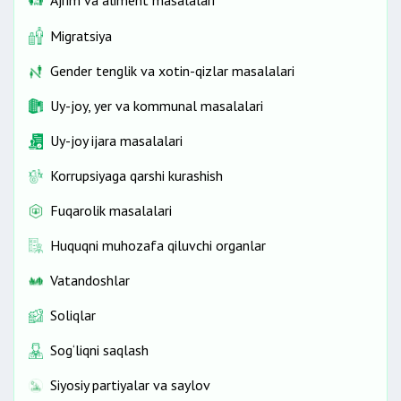
Ajrim va aliment masalalari
Migratsiya
Gender tenglik va xotin-qizlar masalalari
Uy-joy, yer va kommunal masalalari
Uy-joy ijara masalalari
Korrupsiyaga qarshi kurashish
Fuqarolik masalalari
Huquqni muhozafa qiluvchi organlar
Vatandoshlar
Soliqlar
Sog‘liqni saqlash
Siyosiy partiyalar va saylov