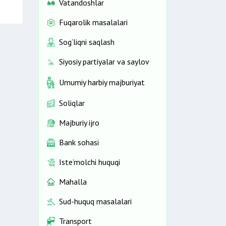
Vatandoshlar
Fuqarolik masalalari
Sog‘liqni saqlash
Siyosiy partiyalar va saylov
Umumiy harbiy majburiyat
Soliqlar
Majburiy ijro
Bank sohasi
Iste’molchi huquqi
Mahalla
Sud-huquq masalalari
Transport