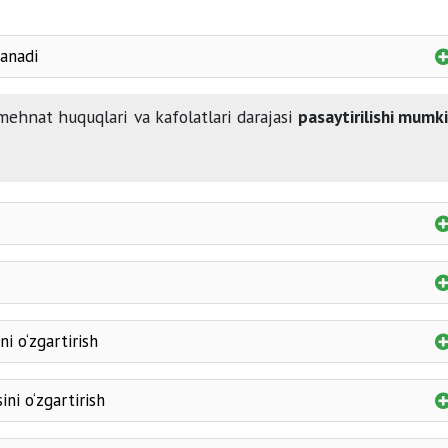
anadi
hnat huquqlari va kafolatlari darajasi
pasaytirilishi mumk
amal qilish muddati
mansabdor shaxsning imzolari b
korxona m
tasdiqlanadi
i o‘zgartirish
talab qilishga haqlidir
3 kundan kechikti
ni o‘zgartirish
rad etilgan taqdirda