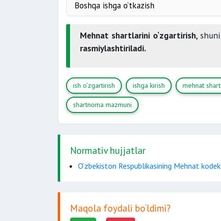
ma’lum qilinishi shart
Boshqa ishga o‘tkazish
texnologiyadagi
nomuayyan muddatga
Mehnat shartlarini o‘zgartirish,
shuni
rasmiylashtiriladi.
ish o‘zgartirish
ishga kirish
mehnat shar
shartnoma mazmuni
o‘tkazilishi mumkin emas
Normativ hujjatlar
O‘zbekiston Respublikasining Mehnat kodek
Maqola foydali bo‘ldimi?