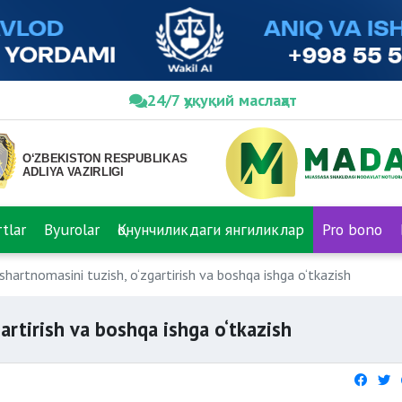
24/7 ҳуқуқий маслаҳат
tlar
Byurolar
Қонунчиликдаги янгиликлар
Pro bono
hartnomasini tuzish, o‘zgartirish va boshqa ishga o‘tkazish
artirish va boshqa ishga o‘tkazish