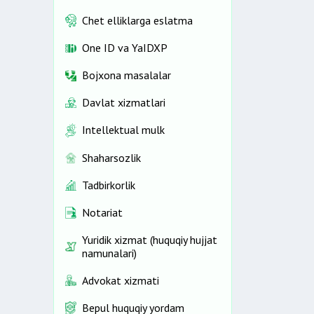
Chet elliklarga eslatma
One ID vа YaIDXP
Bojxona masalalar
Davlat xizmatlari
Intellektual mulk
Shaharsozlik
Tadbirkorlik
Notariat
Yuridik xizmat (huquqiy hujjat
namunalari)
Advokat xizmati
Bepul huquqiy yordam