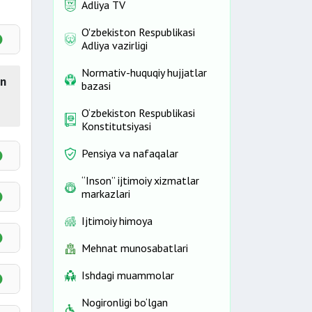
Adliya TV
O'zbekiston Respublikasi
Adliya vazirligi
Normativ-huquqiy hujjatlar
in
bazasi
O‘zbekiston Respublikasi
Konstitutsiyasi
Pensiya va nafaqalar
“Inson” ijtimoiy xizmatlar
markazlari
ilan
uhri
Ijtimoiy himoya
Mehnat munosabatlari
rmay
Ishdagi muammolar
Nogironligi bo‘lgan