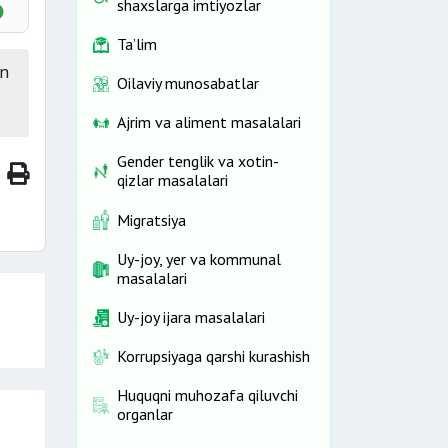
shaxslarga imtiyozlar
arda
Ta’lim
an
Oilaviy munosabatlar
Ajrim va aliment masalalari
Gender tenglik va xotin-
qizlar masalalari
isiz
shga
Migratsiya
Uy-joy, yer va kommunal
masalalari
Uy-joy ijara masalalari
Korrupsiyaga qarshi kurashish
Huquqni muhozafa qiluvchi
organlar