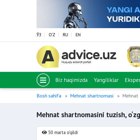
ЎЗ
O‘Z
RU
EN
Biz haqimizda
Yangiliklar
Eksper
Bosh sahifa
Mehnat shartnomasi
Mehnat s
Mehnat shartnomasini tuzish, o‘zg
50 marta o'qildi