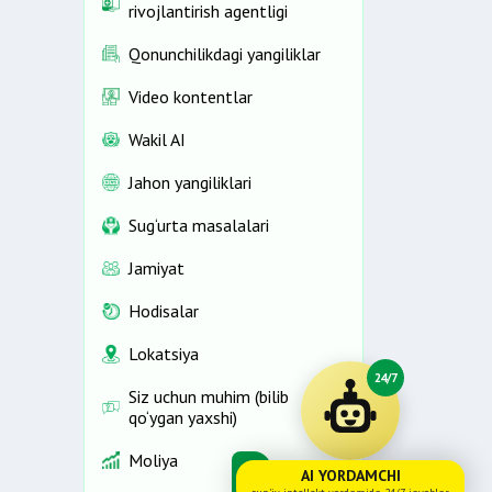
rivojlantirish agentligi
Qonunchilikdagi yangiliklar
Video kontentlar
Wakil AI
Jahon yangiliklari
Sug‘urta masalalari
Jamiyat
Hodisalar
Lokatsiya
24/7
Siz uchun muhim (bilib
qo‘ygan yaxshi)
Moliya
AI YORDAMCHI