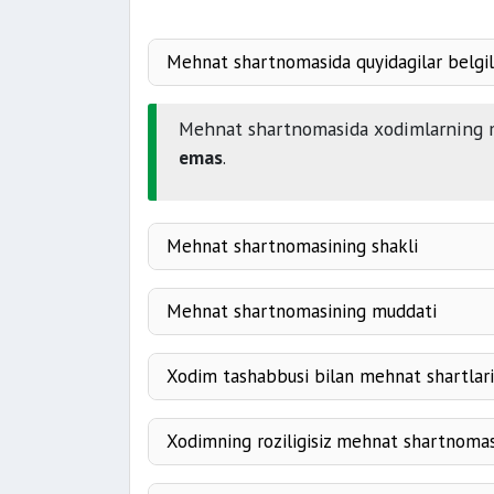
Mehnat shartnomasida quyidagilar belgil
mehnat vazifasi
Mehnat shartnomasida xodimlarning me
emas
.
mehnat haqi miqdori
Mehnat shartnomasining shakli
Mehnat shartnomasining muddati
mustahkamlanib
Xodim tashabbusi bilan mehnat shartlarin
5 yildan ortiq
Xodimning roziligisiz mehnat shartnomasi
ishni bajarish