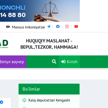
Maxsus imkoniyatlar
HUQUQIY MASLAHAT -
BEPUL,TEZKOR, HAMMAGA!
Бепул ваучер
Kirish
Bo‘limlar
Xalq deputatlari Kengashi