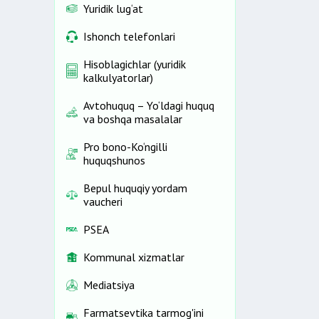
Yuridik lug‘at
Ishonch telefonlari
Hisoblagichlar (yuridik
kalkulyatorlar)
Avtohuquq – Yo‘ldagi huquq
va boshqa masalalar
Pro bono-Ko‘ngilli
huquqshunos
Bepul huquqiy yordam
vaucheri
PSEA
Kommunal xizmatlar
Mediatsiya
Farmatsevtika tarmog'ini