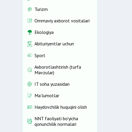
Turizm
Ommaviy axborot vositalari
Ekologiya
Abituriyentlar uchun
Sport
Axborotlashtirish (turfa
Mavzular)
IT soha yuzasidan
Ma’lumotlar
Haydovchilik huquqini olish
NNT faoliyati bo'yicha
qonunchilik normalari