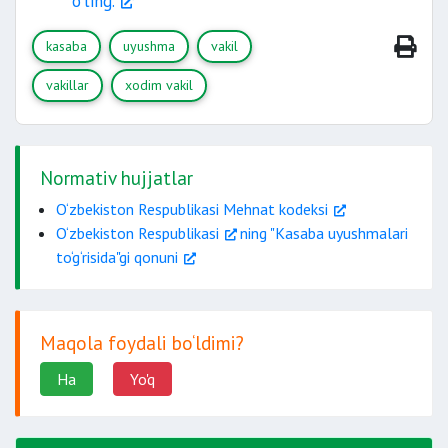
o‘ting.
shikoyat qilish
kasaba
uyushma
vakil
vakillar
xodim vakil
Normativ hujjatlar
O‘zbekiston Respublikasi Mehnat kodeksi
O‘zbekiston Respublikasi
ning "Kasaba uyushmalari
to‘g‘risida"gi qonuni
Maqola foydali bo‘ldimi?
Ha
Yo'q