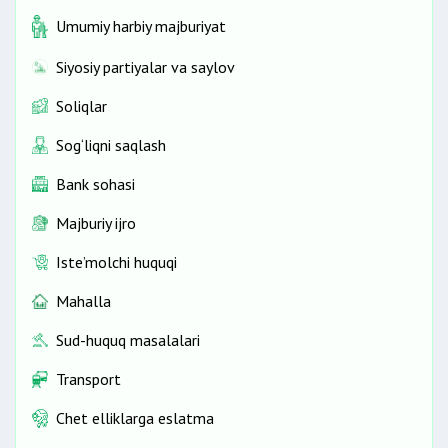
Umumiy harbiy majburiyat
Siyosiy partiyalar va saylov
Soliqlar
Sog‘liqni saqlash
Bank sohasi
Majburiy ijro
Iste’molchi huquqi
Mahalla
Sud-huquq masalalari
Transport
Chet elliklarga eslatma