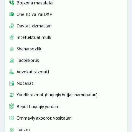
Bojxona masalalar
One ID vа YaIDXP
Davlat xizmatlari
Intellektual mulk
Shaharsozlik
Tadbirkorlik
Advokat xizmati
Notariat
Yuridik xizmat (huquqiy hujjat namunalari)
Bepul huquqiy yordam
Ommaviy axborot vositalari
Turizm