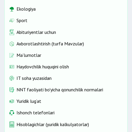
Ekologiya
Sport
Abituriyentlar uchun
Axborotlashtirish (turfa Mavzular)
Ma’lumotlar
Haydovchilik huquqini olish
IT soha yuzasidan
NNT faoliyati bo'yicha qonunchilik normalari
Yuridik lug‘at
Ishonch telefonlari
Hisoblagichlar (yuridik kalkulyatorlar)