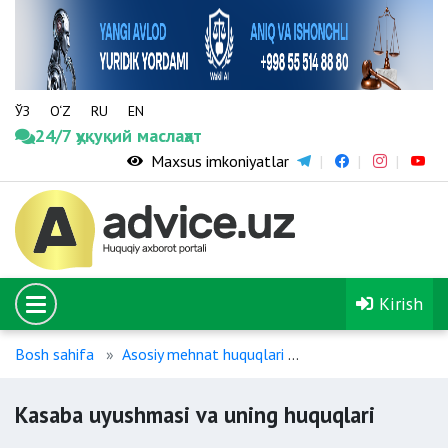
ЎЗ
O‘Z
RU
EN
24/7 ҳуқуқий маслаҳат
Maxsus imkoniyatlar
Kirish
Bosh sahifa
Asosiy mehnat huquqlari
Kasaba uyushmasi va
Kasaba uyushmasi va uning huquqlari