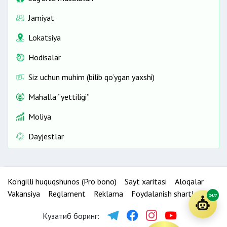
Jamiyat
Lokatsiya
Hodisalar
Siz uchun muhim (bilib qo‘ygan yaxshi)
Mahalla “yettiligi”
Moliya
Dayjestlar
Ko‘ngilli huquqshunos (Pro bono)
Sayt xaritasi
Aloqalar
Vakansiya
Reglament
Reklama
Foydalanish shartlari
24/7
Кузатиб боринг: