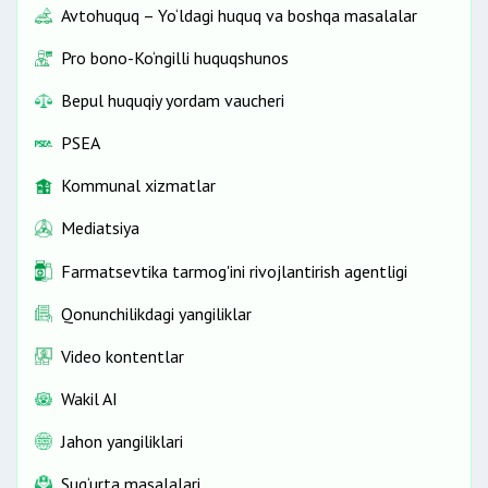
Avtohuquq – Yo‘ldagi huquq va boshqa masalalar
Pro bono-Ko‘ngilli huquqshunos
Bepul huquqiy yordam vaucheri
PSEA
Kommunal xizmatlar
Mediatsiya
Farmatsevtika tarmog'ini rivojlantirish agentligi
Qonunchilikdagi yangiliklar
Video kontentlar
Wakil AI
Jahon yangiliklari
Sug‘urta masalalari