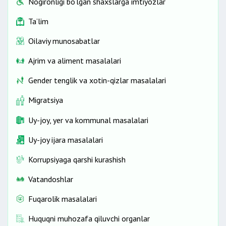
Nogironligi bo‘lgan shaxslarga imtiyozlar
Ta’lim
Oilaviy munosabatlar
Ajrim va aliment masalalari
Gender tenglik va xotin-qizlar masalalari
Migratsiya
Uy-joy, yer va kommunal masalalari
Uy-joy ijara masalalari
Korrupsiyaga qarshi kurashish
Vatandoshlar
Fuqarolik masalalari
Huquqni muhozafa qiluvchi organlar