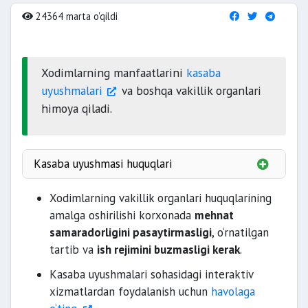
24364 marta o'qildi
Xodimlarning manfaatlarini
kasaba
uyushmalari
va boshqa vakillik organlari
himoya qiladi.
Kasaba uyushmasi huquqlari
muzokara olib
Xodimlarning vakillik organlari huquqlarining
amalga oshirilishi korxonada
mehnat
samaradorligini pasaytirmasligi
, o‘rnatilgan
rivojlantirishga doir masalalarni
tartib va
ish rejimini buzmasligi kerak
.
Kasaba uyushmalari sohasidagi interaktiv
himoya qilish
xizmatlardan foydalanish uchun
havolaga
sudga