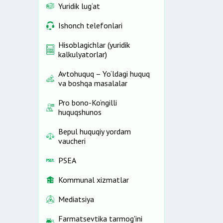
Yuridik lug‘at
Ishonch telefonlari
Hisoblagichlar (yuridik
kalkulyatorlar)
Avtohuquq – Yo‘ldagi huquq
va boshqa masalalar
Pro bono-Ko‘ngilli
huquqshunos
Bepul huquqiy yordam
vaucheri
PSEA
Kommunal xizmatlar
Mediatsiya
Farmatsevtika tarmog'ini