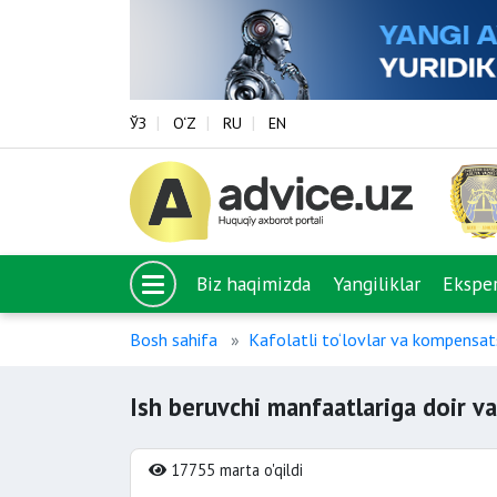
ЎЗ
O‘Z
RU
EN
Biz haqimizda
Yangiliklar
Eksper
Bosh sahifa
Kafolatli to‘lovlar va kompensats
Ish beruvchi manfaatlariga doir va
17755 marta o'qildi