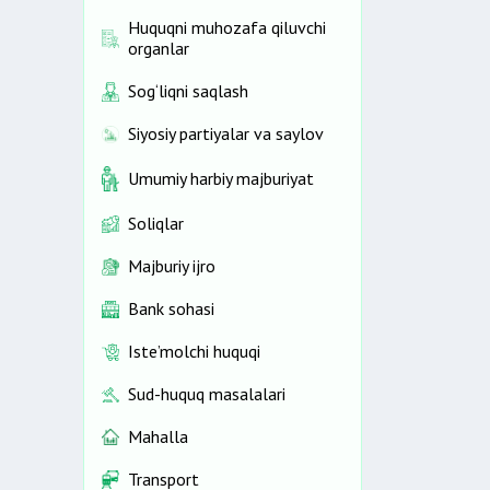
Huquqni muhozafa qiluvchi
organlar
Sog‘liqni saqlash
Siyosiy partiyalar va saylov
Umumiy harbiy majburiyat
Soliqlar
Majburiy ijro
Bank sohasi
Iste’molchi huquqi
Sud-huquq masalalari
Mahalla
Transport