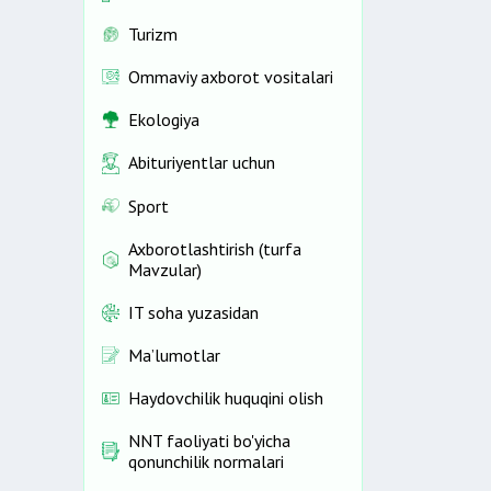
Turizm
Ommaviy axborot vositalari
Ekologiya
Abituriyentlar uchun
Sport
Axborotlashtirish (turfa
Mavzular)
IT soha yuzasidan
Ma’lumotlar
Haydovchilik huquqini olish
NNT faoliyati bo'yicha
qonunchilik normalari