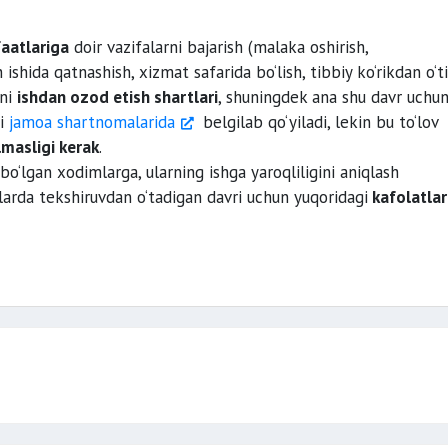
aatlariga
doir vazifalarni bajarish (malaka oshirish,
sh ishida qatnashish, xizmat safarida bo‘lish, tibbiy ko‘rikdan o‘t
mni
ishdan ozod etish shartlari
, shuningdek ana shu davr uchu
ri
jamoa shartnomalarida
belgilab qo‘yiladi, lekin bu to‘lov
lmasligi kerak
.
bo‘lgan xodimlarga, ularning ishga yaroqliligini aniqlash
arda tekshiruvdan o‘tadigan davri uchun yuqoridagi
kafolatlar