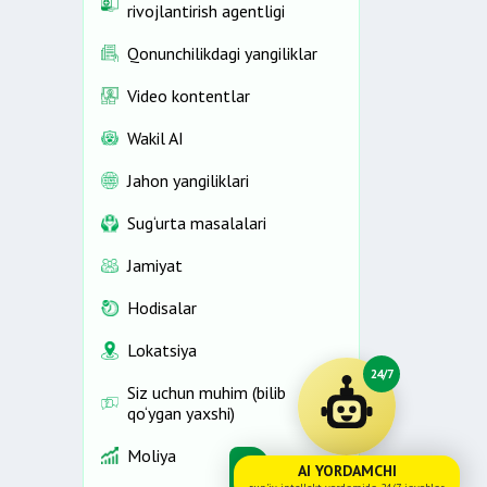
rivojlantirish agentligi
Qonunchilikdagi yangiliklar
Video kontentlar
Wakil AI
Jahon yangiliklari
Sug‘urta masalalari
Jamiyat
Hodisalar
Lokatsiya
24/7
Siz uchun muhim (bilib
qo‘ygan yaxshi)
Moliya
AI YORDAMCHI