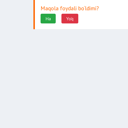
Maqola foydali bo‘ldimi?
Ha
Yo'q