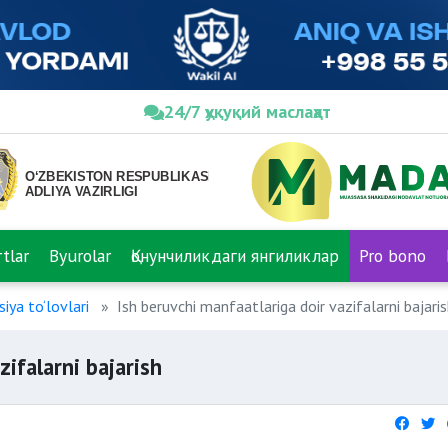
24/7 ҳуқуқий маслаҳат
tlar
Byurolar
Қонунчиликдаги янгиликлар
Pro bono
iya to‘lovlari
Ish beruvchi manfaatlariga doir vazifalarni bajari
zifalarni bajarish