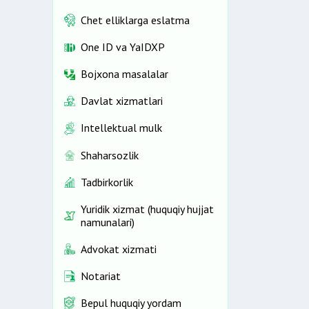
Chet elliklarga eslatma
One ID vа YaIDXP
Bojxona masalalar
Davlat xizmatlari
Intellektual mulk
Shaharsozlik
Tadbirkorlik
Yuridik xizmat (huquqiy hujjat
namunalari)
Advokat xizmati
Notariat
Bepul huquqiy yordam