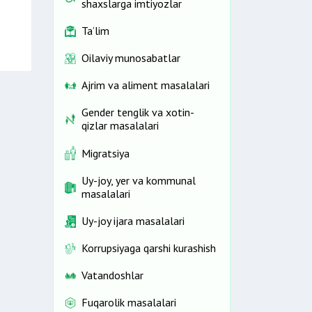
shaxslarga imtiyozlar
Ta’lim
Oilaviy munosabatlar
Ajrim va aliment masalalari
Gender tenglik va xotin-
qizlar masalalari
Migratsiya
Uy-joy, yer va kommunal
masalalari
Uy-joy ijara masalalari
Korrupsiyaga qarshi kurashish
Vatandoshlar
Fuqarolik masalalari