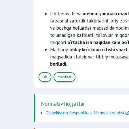
Ish beruvchi va
mehnat jamoasi manf
ratsionalizatorlik takliflarini joriy eti
va boshqa hollarda) maqsadida xodi
to‘lanadigan kafolatli to‘lovlar miqdo
miqdori
o‘rtacha ish haqidan kam bo‘
Majburiy
tibbiy ko‘rikdan o‘tishi shart
maqsadida statsionar tibbiy muassasal
beriladi
.
ish
manfaat
Normativ hujjatlar
O‘zbekiston Respublikasi Mehnat kodeksi