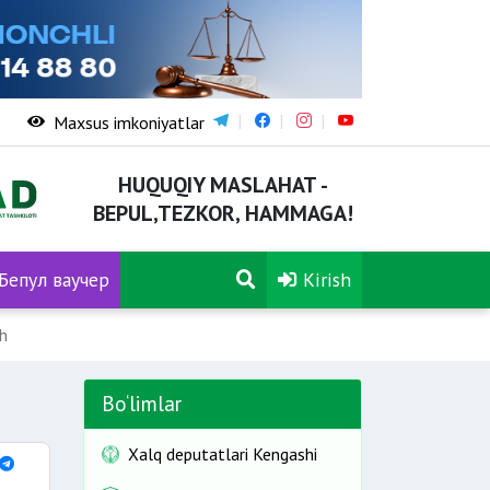
Maxsus imkoniyatlar
HUQUQIY MASLAHAT -
BEPUL,TEZKOR, HAMMAGA!
Бепул ваучер
Kirish
sh
Bo‘limlar
Xalq deputatlari Kengashi