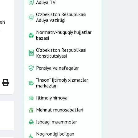
Adliya TV
O'zbekiston Respublikasi
Adliya vazirligi
ish
n
Normativ-huquqiy hujjatlar
bazasi
O‘zbekiston Respublikasi
Konstitutsiyasi
Pensiya va nafaqalar
“Inson” ijtimoiy xizmatlar
markazlari
Ijtimoiy himoya
Mehnat munosabatlari
Ishdagi muammolar
Nogironligi bo‘lgan