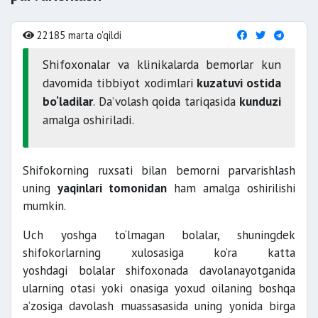
22185 marta o'qildi
Shifoxonalar va klinikalarda bemorlar kun
davomida tibbiyot xodimlari
kuzatuvi ostida
bo‘ladilar
. Da’volash qoida tariqasida
kunduzi
amalga oshiriladi.
Shifokorning ruxsati bilan bemorni parvarishlash
uning
yaqinlari tomonidan
ham amalga oshirilishi
mumkin.
Uch yoshga to‘lmagan bolalar, shuningdek
shifokorlarning xulosasiga ko‘ra katta
yoshdagi bolalar shifoxonada davolanayotganida
ularning otasi yoki onasiga yoxud oilaning boshqa
a’zosiga davolash muassasasida uning yonida birga