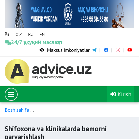
ЎЗ
O‘Z
RU
EN
24/7 ҳуқуқий маслаҳат
Maxsus imkoniyatlar
Kirish
Bosh sahifa
Statsionarda tibbiy yordam (ixtisoslashtirilmagan
Shifoxona va klinikalarda bemorni
parvarishlash