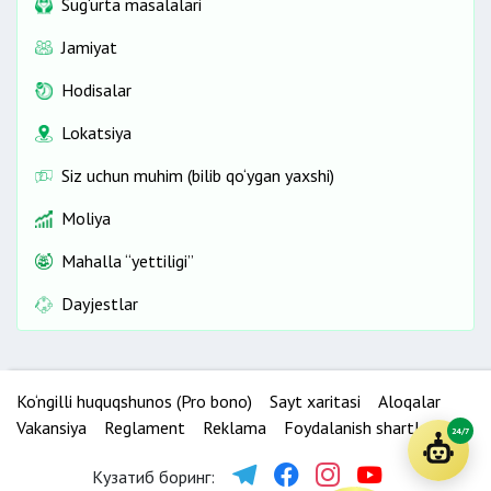
Sug‘urta masalalari
Jamiyat
Hodisalar
Lokatsiya
Siz uchun muhim (bilib qo‘ygan yaxshi)
Moliya
Mahalla “yettiligi”
Dayjestlar
Ko‘ngilli huquqshunos (Pro bono)
Sayt xaritasi
Aloqalar
Vakansiya
Reglament
Reklama
Foydalanish shartlari
24/7
Кузатиб боринг: