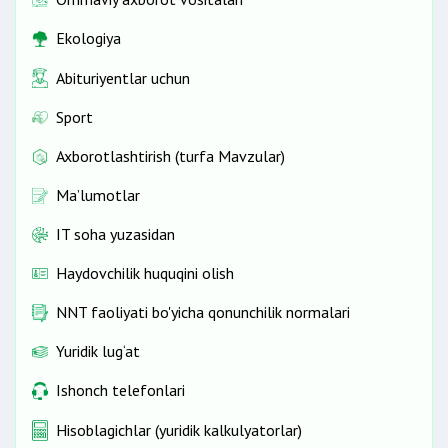
Ekologiya
Abituriyentlar uchun
Sport
Axborotlashtirish (turfa Mavzular)
Ma’lumotlar
IT soha yuzasidan
Haydovchilik huquqini olish
NNT faoliyati bo'yicha qonunchilik normalari
Yuridik lug‘at
Ishonch telefonlari
Hisoblagichlar (yuridik kalkulyatorlar)