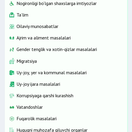
Nogironligi bo‘lgan shaxslarga imtiyozlar
Ta’lim
Oilaviy munosabatlar
Ajrim va aliment masalalari
Gender tenglik va xotin-qizlar masalalari
Migratsiya
Uy-joy, yer va kommunal masalalari
Uy-joy ijara masalalari
Korrupsiyaga qarshi kurashish
Vatandoshlar
Fuqarolik masalalari
Huquqni muhozafa qiluvchi organlar