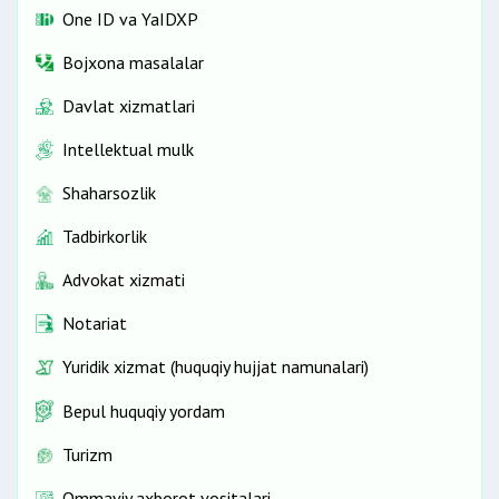
One ID vа YaIDXP
Bojxona masalalar
Davlat xizmatlari
Intellektual mulk
Shaharsozlik
Tadbirkorlik
Advokat xizmati
Notariat
Yuridik xizmat (huquqiy hujjat namunalari)
Bepul huquqiy yordam
Turizm
Ommaviy axborot vositalari