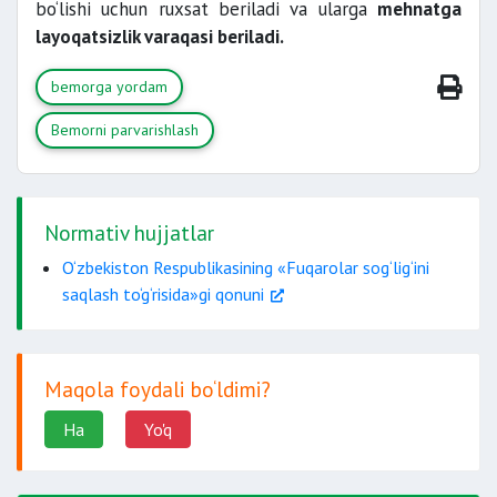
bo‘lishi uchun ruxsat beriladi va ularga
mehnatga
layoqatsizlik varaqasi beriladi.
bemorga yordam
Bemorni parvarishlash
Normativ hujjatlar
O‘zbekiston Respublikasining «Fuqarolar sog‘lig‘ini
saqlash to‘g‘risida»gi qonuni
Maqola foydali bo‘ldimi?
Ha
Yo'q