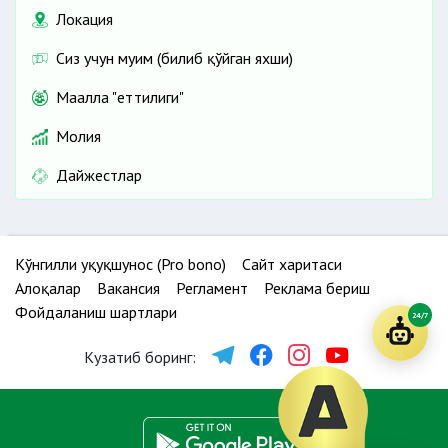
Локация
Сиз учун муҳим (билиб қўйган яхши)
Маҳалла "еттилиги"
Молия
Дайжестлар
Кўнгилли ҳуқуқшунос (Pro bono)
Сайт харитаси
Алоқалар
Вакансия
Регламент
Реклама бериш
Фойдаланиш шартлари
24/7
Кузатиб боринг: