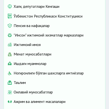
Халқ депутатлари Кенгаши
Ўзбекистон Республикаси Конституцияси
Пенсия ва нафақалар
"Инсон" ижтимоий хизматлар марказлари
Ижтимоий ҳимоя
Меҳнат муносабатлари
Ишдаги муаммолар
Ногиронлиги бўлган шахсларга имтиёзлар
Таълим
Оилавий муносабатлар
Ажрим ва алимент масалалари