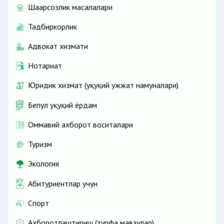
Шаҳарсозлик масалалари
Тадбиркорлик
Адвокат хизмати
Нотариат
Юридик хизмат (ҳуқуқий ҳужжат намуналари)
Бепул ҳуқуқий ёрдам
Оммавий ахборот воситалари
Туризм
Экология
Абитуриентлар учун
Спорт
Ахборотлаштириш (турфа мавзулар)