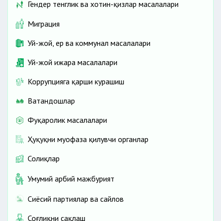
Гендер тенглик ва хотин-қизлар масалалари
Миграция
Уй-жой, ер ва коммунал масалалари
Уй-жой ижара масалалари
Коррупцияга қарши курашиш
Ватандошлар
Фуқаролик масалалари
Ҳуқуқни муҳофаза қилувчи органлар
Солиқлар
Умумий ҳарбий мажбурият
Сиёсий партиялар ва сайлов
Соғлиқни сақлаш