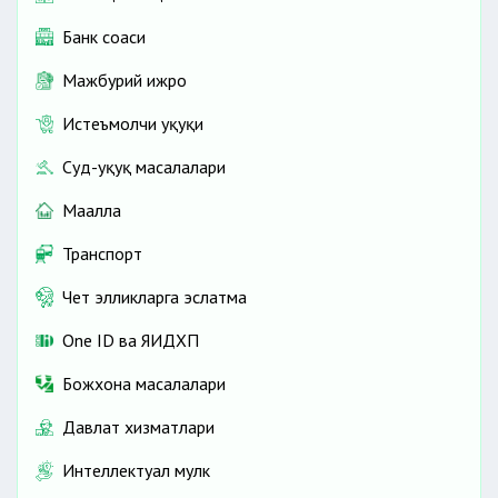
Банк соҳаси
Мажбурий ижро
Истеъмолчи ҳуқуқи
Суд-ҳуқуқ масалалари
Маҳалла
Транспорт
Чет элликларга эслатма
One ID ва ЯИДХП
Божхона масалалари
Давлат хизматлари
Интеллектуал мулк