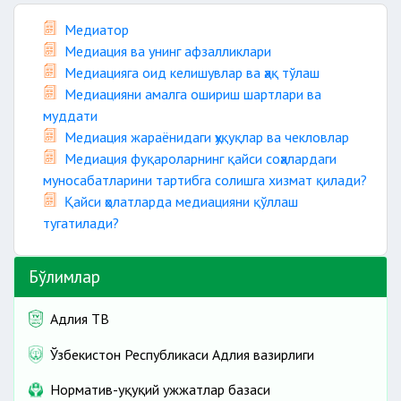
Медиатор
Медиация ва унинг афзалликлари
Медиацияга оид келишувлар ва ҳақ тўлаш
Медиацияни амалга ошириш шартлари ва
муддати
Медиация жараёнидаги ҳуқуқлар ва чекловлар
Медиация фуқароларнинг қайси соҳалардаги
муносабатларини тартибга солишга хизмат қилади?
Қайси ҳолатларда медиацияни қўллаш
тугатилади?
Бўлимлар
Адлия ТВ
Ўзбекистон Республикаси Адлия вазирлиги
Норматив-ҳуқуқий ҳужжатлар базаси