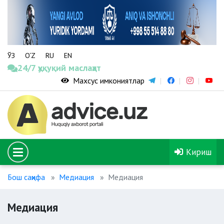
ЎЗ
O‘Z
RU
EN
24/7 ҳуқуқий маслаҳат
Махсус имкониятлар
Кириш
Бош саҳифа
Медиация
Медиация
Медиация