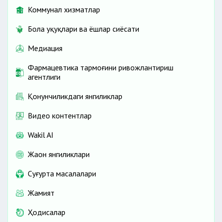
Коммунал хизматлар
Бола ҳуқуқлари ва ёшлар сиёсати
Медиация
Фармацевтика тармоғини ривожлантириш
агентлиги
Қонунчиликдаги янгиликлар
Видео контентлар
Wakil AI
Жаҳон янгиликлари
Cуғурта масалалари
Жамият
Ҳодисалар