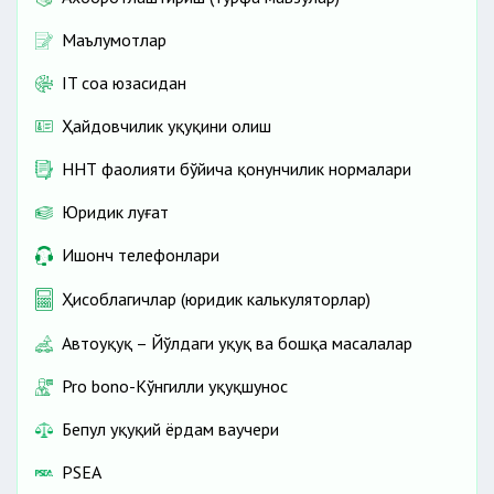
Маълумотлар
IT соҳа юзасидан
Ҳайдовчилик ҳуқуқини олиш
ННТ фаолияти бўйича қонунчилик нормалари
Юридик луғат
Ишонч телефонлари
Ҳисоблагичлар (юридик калькуляторлар)
Автоҳуқуқ – Йўлдаги ҳуқуқ ва бошқа масалалар
Pro bono-Кўнгилли ҳуқуқшунос
Бепул ҳуқуқий ёрдам ваучери
PSEA