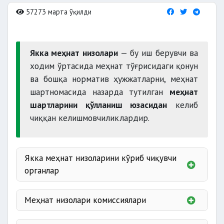
57273 марта ўқилди
Якка меҳнат низолари
— бу иш берувчи ва
ходим ўртасида меҳнат тўғрисидаги қонун
ва бошқа норматив ҳужжатларни, меҳнат
шартномасида назарда тутилган
меҳнат
шартларини қўлланиш юзасидан
келиб
чиққан келишмовчиликлардир.
Якка меҳнат низоларини кўриб чиқувчи
органлар
Меҳнат низолари комиссиялари
кўриб