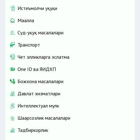
Истеъмолчи ҳуқуқи
Маҳалла
Суд-ҳуқуқ масалалари
Транспорт
Чет элликларга эслатма
One ID ва ЯИДХП
Божхона масалалари
Давлат хизматлари
Интеллектуал мулк
Шаҳарсозлик масалалари
Тадбиркорлик