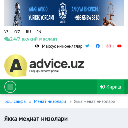
ЎЗ
O‘Z
RU
EN
24/7 ҳуқуқий маслаҳат
Махсус имкониятлар
Кириш
Бош саҳифа
Меҳнат низолари
Якка меҳнат низолари
Якка меҳнат низолари