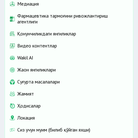
Медиация
Фармацевтика тармоғини ривожлантириш
агентлиги
Қонунчиликдаги янгиликлар
Видео контентлар
Wakil AI
Жаҳон янгиликлари
Cуғурта масалалари
Жамият
Ҳодисалар
Локация
Сиз учун муҳим (билиб қўйган яхши)