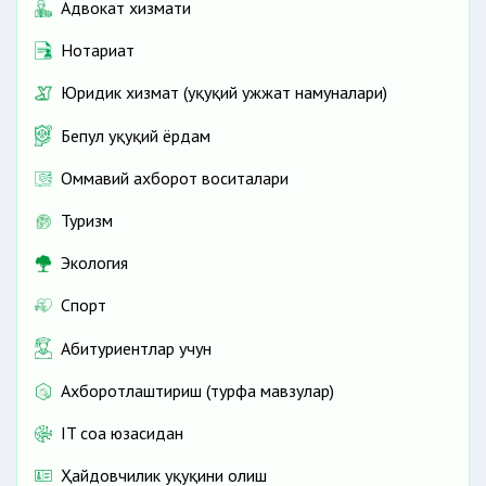
Адвокат хизмати
Нотариат
Юридик хизмат (ҳуқуқий ҳужжат намуналари)
Бепул ҳуқуқий ёрдам
Оммавий ахборот воситалари
Туризм
Экология
Спорт
Абитуриентлар учун
Ахборотлаштириш (турфа мавзулар)
IT соҳа юзасидан
Ҳайдовчилик ҳуқуқини олиш