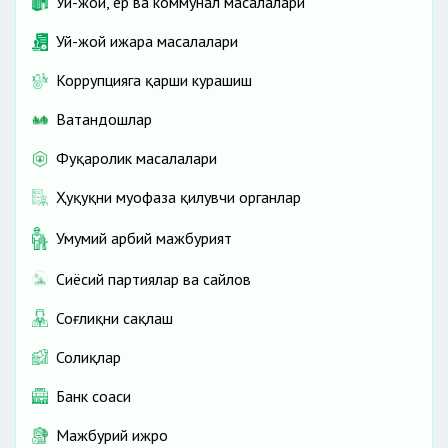
Уй-жой, ер ва коммунал масалалари
Уй-жой ижара масалалари
Коррупцияга қарши курашиш
Ватандошлар
Фуқаролик масалалари
Ҳуқуқни муҳофаза қилувчи органлар
Умумий ҳарбий мажбурият
Сиёсий партиялар ва сайлов
Соғлиқни сақлаш
Солиқлар
Банк соҳаси
Мажбурий ижро