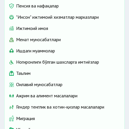
Пенсия ва нафақалар
"Инсон" ижтимоий хизматлар марказлари
Ижтимоий ҳимоя
Меҳнат муносабатлари
Ишдаги муаммолар
Ногиронлиги бўлган шахсларга имтиёзлар
Таълим
Оилавий муносабатлар
Ажрим ва алимент масалалари
Гендер тенглик ва хотин-қизлар масалалари
Миграция