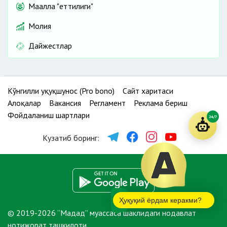
Маҳалла "еттилиги"
Молия
Дайжестлар
Кўнгилли ҳуқуқшунос (Pro bono)
Сайт харитаси
Алоқалар
Вакансия
Регламент
Реклама бериш
Фойдаланиш шартлари
24/7
Кузатиб боринг:
Ҳуқуқий ёрдам керакми?
© 2019-2026 “Мадад” муассаса шаклидаги нодавлат
нотижорат ташкилоти