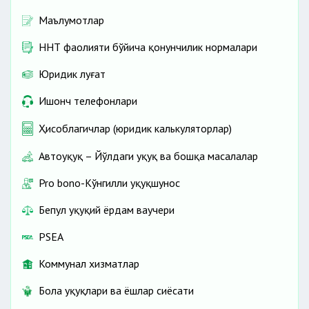
Маълумотлар
ННТ фаолияти бўйича қонунчилик нормалари
Юридик луғат
Ишонч телефонлари
Ҳисоблагичлар (юридик калькуляторлар)
Автоҳуқуқ – Йўлдаги ҳуқуқ ва бошқа масалалар
Pro bono-Кўнгилли ҳуқуқшунос
Бепул ҳуқуқий ёрдам ваучери
PSEA
Коммунал хизматлар
Бола ҳуқуқлари ва ёшлар сиёсати