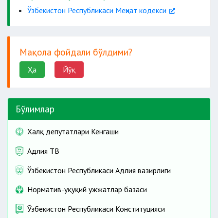
иш берувчи ижро этмаганлиги
Ўзбекистон Республикаси Меҳнат кодекси
соғлиғига етказилган зарарни
топширилади
ҳаволага
муддат
белгиланмайди.
Мақола фойдали бўлдими?
компенсацияни тўлаш
Ҳа
Йўқ
судга мурожаат қилиши мумкин.
аризани қабул қилишни рад этишга йўл
Бўлимлар
қўйилмайди.
Халқ депутатлари Кенгаши
муддатларни тиклаши мумкин
Адлия ТВ
Ўзбекистон Республикаси Адлия вазирлиги
суд
харажатларини тўламайди
Норматив-ҳуқуқий ҳужжатлар базаси
Ўзбекистон Республикаси Конституцияси