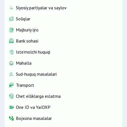
Siyosiy partiyalar va saylov
Soliqlar
Majburiy ijro
Bank sohasi
Iste’molchi huquqi
Mahalla
Sud-huquq masalalari
Transport
Chet elliklarga eslatma
One ID vа YaIDXP
Bojxona masalalar