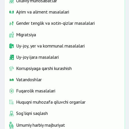
Oilaviy munosabatlar
Ajrim va aliment masalalari
Gender tenglik va xotin-qizlar masalalari
Migratsiya
Uy-joy, yer va kommunal masalalari
Uy-joy ijara masalalari
Korrupsiyaga qarshi kurashish
Vatandoshlar
Fuqarolik masalalari
Huquqni muhozafa qiluvchi organlar
Sog‘liqni saqlash
Umumiy harbiy majburiyat