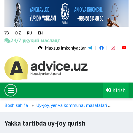
ЎЗ
O‘Z
RU
EN
24/7 ҳуқуқий маслаҳат
Maxsus imkoniyatlar
Kirish
Bosh sahifa
Uy-joy, yer va kommunal masalalari
Yakka tar
Yakka tartibda uy-joy qurish