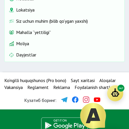
Lokatsiya
Siz uchun muhim (bilib qo‘ygan yaxshi)
Mahalla “yettiligi”
Moliya
Dayjestlar
Ko‘ngilli huquqshunos (Pro bono)
Sayt xaritasi
Aloqalar
Vakansiya
Reglament
Reklama
Foydalanish shartlari
24/7
Кузатиб боринг: