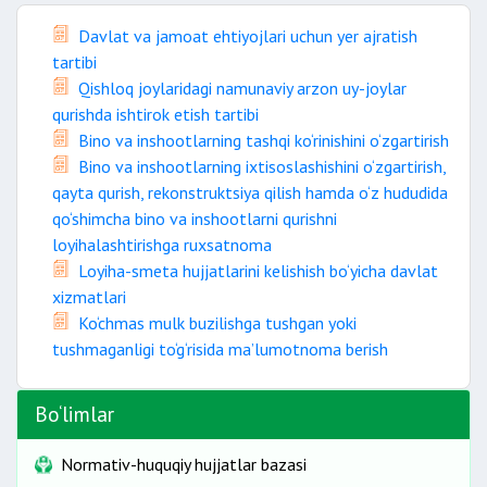
Davlat va jamoat ehtiyojlari uchun yer ajratish
tartibi
Qishloq joylaridagi namunaviy arzon uy-joylar
qurishda ishtirok etish tartibi
Bino va inshootlarning tashqi ko‘rinishini o‘zgartirish
Bino va inshootlarning ixtisoslashishini o‘zgartirish,
qayta qurish, rekonstruktsiya qilish hamda o‘z hududida
qo‘shimcha bino va inshootlarni qurishni
loyihalashtirishga ruxsatnoma
Loyiha-smeta hujjatlarini kelishish bo‘yicha davlat
xizmatlari
Ko‘chmas mulk buzilishga tushgan yoki
tushmaganligi to‘g‘risida ma’lumotnoma berish
Bo‘limlar
Normativ-huquqiy hujjatlar bazasi