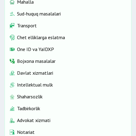
Mahalla
Sud-huquq masalalari
Transport
Chet elliklarga eslatma
One ID vа YaIDXP
Bojxona masalalar
Davlat xizmatlari
Intellektual mulk
Shaharsozlik
Tadbirkorlik
Advokat xizmati
Notariat