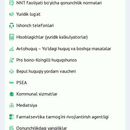
NNT faoliyati bo'yicha qonunchilik normalari
Yuridik lug‘at
Ishonch telefonlari
Hisoblagichlar (yuridik kalkulyatorlar)
Avtohuquq – Yo‘ldagi huquq va boshqa masalalar
Pro bono-Ko‘ngilli huquqshunos
Bepul huquqiy yordam vaucheri
PSEA
Kommunal xizmatlar
Mediatsiya
Farmatsevtika tarmog'ini rivojlantirish agentligi
Qonunchilikdagi yangiliklar