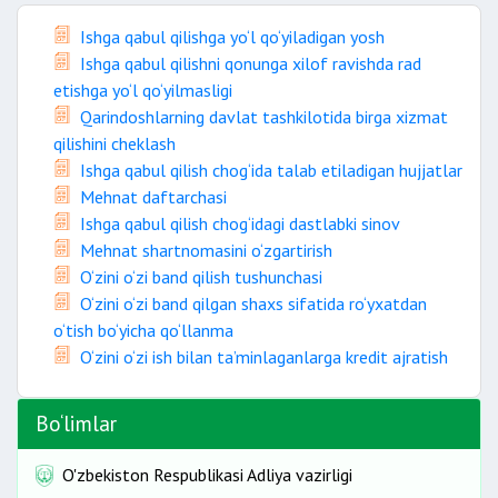
Ishga qabul qilishga yo‘l qo‘yiladigan yosh
Ishga qabul qilishni qonunga xilof ravishda rad
etishga yo‘l qo‘yilmasligi
Qarindoshlarning davlat tashkilotida birga xizmat
qilishini cheklash
Ishga qabul qilish chog‘ida talab etiladigan hujjatlar
Mehnat daftarchasi
Ishga qabul qilish chog‘idagi dastlabki sinov
Mehnat shartnomasini o‘zgartirish
O‘zini o‘zi band qilish tushunchasi
O‘zini o‘zi band qilgan shaxs sifatida ro‘yxatdan
o‘tish bo‘yicha qo‘llanma
O‘zini o‘zi ish bilan ta’minlaganlarga kredit ajratish
Bo‘limlar
O'zbekiston Respublikasi Adliya vazirligi