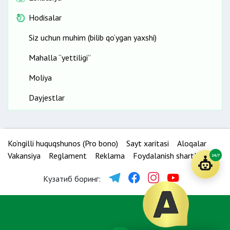
Hodisalar
Siz uchun muhim (bilib qo‘ygan yaxshi)
Mahalla “yettiligi”
Moliya
Dayjestlar
Ko‘ngilli huquqshunos (Pro bono)
Sayt xaritasi
Aloqalar
Vakansiya
Reglament
Reklama
Foydalanish shartlari
24/7
Кузатиб боринг: