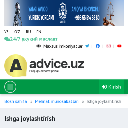
ЎЗ
O‘Z
RU
EN
24/7 ҳуқуқий маслаҳат
Maxsus imkoniyatlar
Kirish
Bosh sahifa
Mehnat munosabatlari
Ishga joylashtirish
Ishga joylashtirish