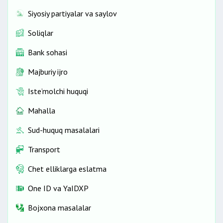
Siyosiy partiyalar va saylov
Soliqlar
Bank sohasi
Majburiy ijro
Iste’molchi huquqi
Mahalla
Sud-huquq masalalari
Transport
Chet elliklarga eslatma
One ID vа YaIDXP
Bojxona masalalar