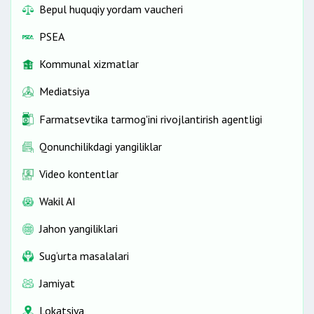
Bepul huquqiy yordam vaucheri
PSEA
Kommunal xizmatlar
Mediatsiya
Farmatsevtika tarmog'ini rivojlantirish agentligi
Qonunchilikdagi yangiliklar
Video kontentlar
Wakil AI
Jahon yangiliklari
Sug‘urta masalalari
Jamiyat
Lokatsiya