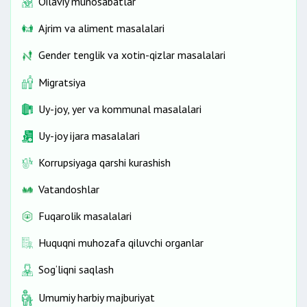
Oilaviy munosabatlar
Ajrim va aliment masalalari
Gender tenglik va xotin-qizlar masalalari
Migratsiya
Uy-joy, yer va kommunal masalalari
Uy-joy ijara masalalari
Korrupsiyaga qarshi kurashish
Vatandoshlar
Fuqarolik masalalari
Huquqni muhozafa qiluvchi organlar
Sog‘liqni saqlash
Umumiy harbiy majburiyat