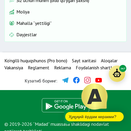
Siz uchun muhim (bilib qo‘ygan yaxshi)
Moliya
Mahalla “yettiligi”
Dayjestlar
Ko‘ngilli huquqshunos (Pro bono)
Sayt xaritasi
Aloqalar
Vakansiya
Reglament
Reklama
Foydalanish shartlari
24/7
Кузатиб боринг:
Ҳуқуқий ёрдам керакми?
© 2019-2026 “Madad” muassasa shaklidagi nodavlat