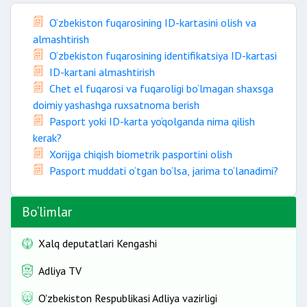
O‘zbekiston fuqarosining ID-kartasini olish va
almashtirish
O‘zbekiston fuqarosining identifikatsiya ID-kartasi
ID-kartani almashtirish
Chet el fuqarosi va fuqaroligi bo‘lmagan shaxsga
doimiy yashashga ruxsatnoma berish
Pasport yoki ID-karta yo‘qolganda nima qilish
kerak?
Xorijga chiqish biometrik pasportini olish
Pasport muddati o‘tgan bo‘lsa, jarima to‘lanadimi?
Bo‘limlar
Xalq deputatlari Kengashi
Adliya TV
O'zbekiston Respublikasi Adliya vazirligi