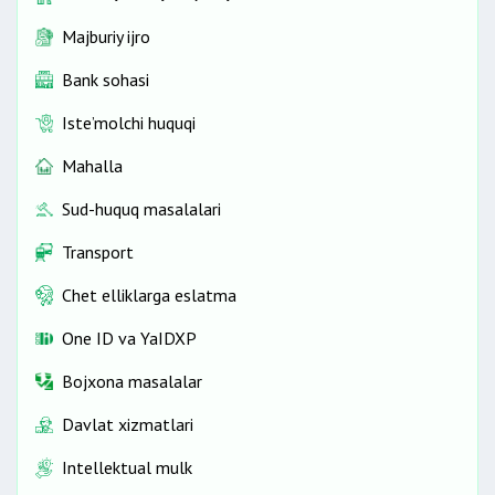
Majburiy ijro
Bank sohasi
Iste’molchi huquqi
Mahalla
Sud-huquq masalalari
Transport
Chet elliklarga eslatma
One ID vа YaIDXP
Bojxona masalalar
Davlat xizmatlari
Intellektual mulk