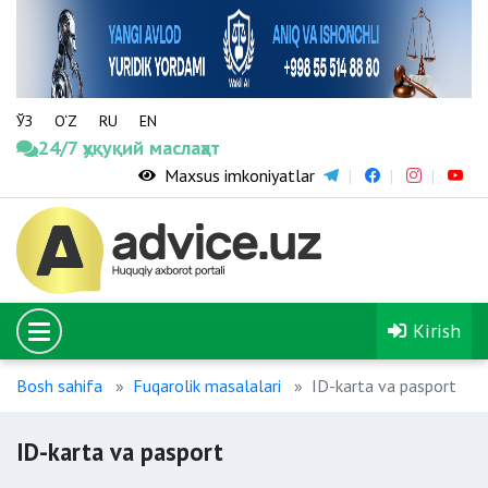
ЎЗ
O‘Z
RU
EN
24/7 ҳуқуқий маслаҳат
Maxsus imkoniyatlar
Kirish
Bosh sahifa
Fuqarolik masalalari
ID-karta va pasport
ID-karta va pasport