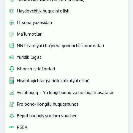
Haydovchilik huquqini olish
IT soha yuzasidan
Ma’lumotlar
NNT faoliyati bo'yicha qonunchilik normalari
Yuridik lug‘at
Ishonch telefonlari
Hisoblagichlar (yuridik kalkulyatorlar)
Avtohuquq – Yo‘ldagi huquq va boshqa masalalar
Pro bono-Ko‘ngilli huquqshunos
Bepul huquqiy yordam vaucheri
PSEA