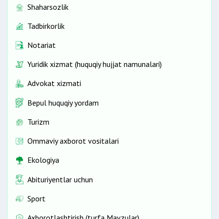
Shaharsozlik
Tadbirkorlik
Notariat
Yuridik xizmat (huquqiy hujjat namunalari)
Advokat xizmati
Bepul huquqiy yordam
Turizm
Ommaviy axborot vositalari
Ekologiya
Abituriyentlar uchun
Sport
Axborotlashtirish (turfa Mavzular)