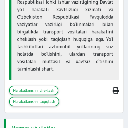
Respublikasi Ichki ishlar vazirligining Davlat
yo‘l harakati xavfsizligi xizmati va
O‘zbekiston Respublikasi Favqulodda
vaziyatlar vazirligi bo‘linmalari bilan
birgalikda transport vositalari harakatini
cheklash yoki taqiqlash huquqiga ega. Yo‘l
tashkilotlari avtomobil yo‘llarining soz
holatda bo‘lishini, ulardan transport
vositalari muttasil va xavfsiz o‘tishini
ta’minlashi shart.
Harakatlanishni cheklash
Harakatlanishni taqiqlash
Normativ hujjatlar