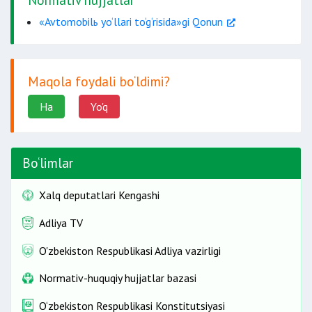
«Avtomobilь yo‘llari to‘g‘risida»gi Qonun
Maqola foydali bo‘ldimi?
Ha
Yo'q
Bo‘limlar
Xalq deputatlari Kengashi
Adliya TV
O'zbekiston Respublikasi Adliya vazirligi
Normativ-huquqiy hujjatlar bazasi
O‘zbekiston Respublikasi Konstitutsiyasi