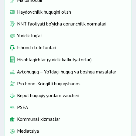
Ma’lumotlar
Haydovchilik huquqini olish
NNT faoliyati bo'yicha qonunchilik normalari
Yuridik lug‘at
Ishonch telefonlari
Hisoblagichlar (yuridik kalkulyatorlar)
Avtohuquq – Yo‘ldagi huquq va boshqa masalalar
Pro bono-Ko‘ngilli huquqshunos
Bepul huquqiy yordam vaucheri
PSEA
Kommunal xizmatlar
Mediatsiya