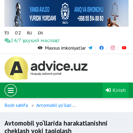
ЎЗ
O‘Z
RU
EN
24/7 ҳуқуқий маслаҳат
Maxsus imkoniyatlar
Kirish
Bosh sahifa
Avtomobil yo‘llari
Avtomobil yo‘llarida haraka
Avtomobil yo‘llarida harakatlanishni
cheklash yoki taqiqlash