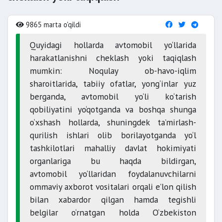
9865 marta o'qildi
Quyidagi hollarda avtomobil yo‘llarida
harakatlanishni cheklash yoki taqiqlash
mumkin: Noqulay ob-havo-iqlim
sharoitlarida, tabiiy ofatlar, yong‘inlar yuz
berganda, avtomobil yo‘li ko‘tarish
qobiliyatini yo‘qotganda va boshqa shunga
o‘xshash hollarda, shuningdek ta’mirlash-
qurilish ishlari olib borilayotganda yo‘l
tashkilotlari mahalliy davlat hokimiyati
organlariga bu haqda bildirgan,
avtomobil yo‘llaridan foydalanuvchilarni
ommaviy axborot vositalari orqali e’lon qilish
bilan xabardor qilgan hamda tegishli
belgilar o‘rnatgan holda O‘zbekiston