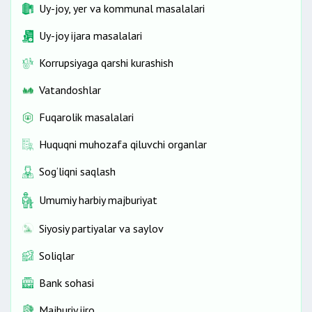
Uy-joy, yer va kommunal masalalari
Uy-joy ijara masalalari
Korrupsiyaga qarshi kurashish
Vatandoshlar
Fuqarolik masalalari
Huquqni muhozafa qiluvchi organlar
Sog‘liqni saqlash
Umumiy harbiy majburiyat
Siyosiy partiyalar va saylov
Soliqlar
Bank sohasi
Majburiy ijro