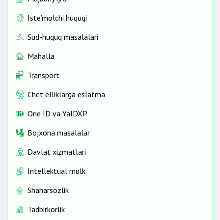
Iste’molchi huquqi
Sud-huquq masalalari
Mahalla
Transport
Chet elliklarga eslatma
One ID vа YaIDXP
Bojxona masalalar
Davlat xizmatlari
Intellektual mulk
Shaharsozlik
Tadbirkorlik