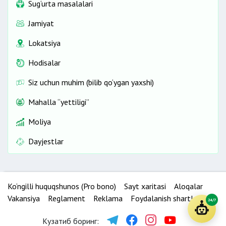
Sug‘urta masalalari
Jamiyat
Lokatsiya
Hodisalar
Siz uchun muhim (bilib qo‘ygan yaxshi)
Mahalla “yettiligi”
Moliya
Dayjestlar
Ko‘ngilli huquqshunos (Pro bono)
Sayt xaritasi
Aloqalar
Vakansiya
Reglament
Reklama
Foydalanish shartlari
24/7
Кузатиб боринг: