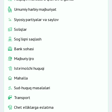
Umumiy harbiy majburiyat
Siyosiy partiyalar va saylov
Soliqlar
Sog‘liqni saqlash
Bank sohasi
Majburiy ijro
Iste’molchi huquqi
Mahalla
Sud-huquq masalalari
Transport
Chet elliklarga eslatma