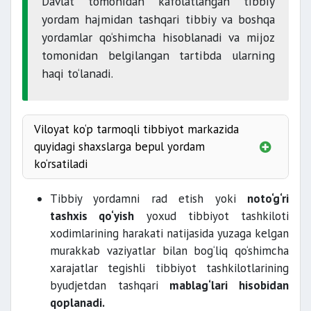
Davlat tomonidan kafolatlangan tibbiy
yordam hajmidan tashqari tibbiy va boshqa
yordamlar qo‘shimcha hisoblanadi va mijoz
tomonidan belgilangan tartibda ularning
haqi to‘lanadi.
Viloyat ko‘p tarmoqli tibbiyot markazida
quyidagi shaxslarga bepul yordam
ko‘rsatiladi
Tibbiy yordamni rad etish yoki
noto‘g‘ri
tashxis qo‘yish
yoxud tibbiyot tashkiloti
xodimlarining harakati natijasida yuzaga kelgan
murakkab vaziyatlar bilan bog‘liq qo‘shimcha
xarajatlar tegishli tibbiyot tashkilotlarining
byudjetdan tashqari
mablag‘lari hisobidan
qoplanadi.