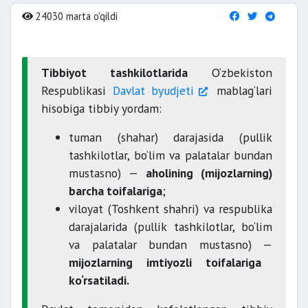
24030 marta o'qildi
Tibbiyot tashkilotlarida
O‘zbekiston
Respublikasi
Davlat byudjeti
mablag‘lari
hisobiga tibbiy yordam:
tuman (shahar) darajasida (pullik
tashkilotlar, bo‘lim va palatalar bundan
mustasno) —
aholining (mijozlarning)
barcha toifalariga
;
viloyat (Toshkent shahri) va respublika
darajalarida (pullik tashkilotlar, bo‘lim
va palatalar bundan mustasno) —
mijozlarning imtiyozli toifalariga
ko‘rsatiladi.