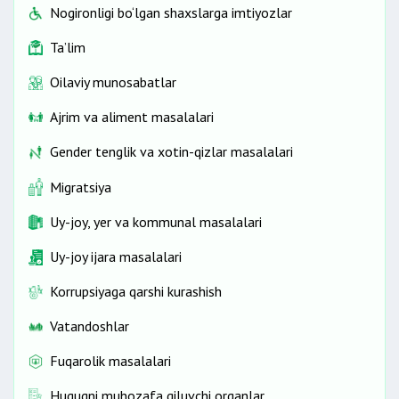
Nogironligi bo‘lgan shaxslarga imtiyozlar
Ta’lim
Oilaviy munosabatlar
Ajrim va aliment masalalari
Gender tenglik va xotin-qizlar masalalari
Migratsiya
Uy-joy, yer va kommunal masalalari
Uy-joy ijara masalalari
Korrupsiyaga qarshi kurashish
Vatandoshlar
Fuqarolik masalalari
Huquqni muhozafa qiluvchi organlar