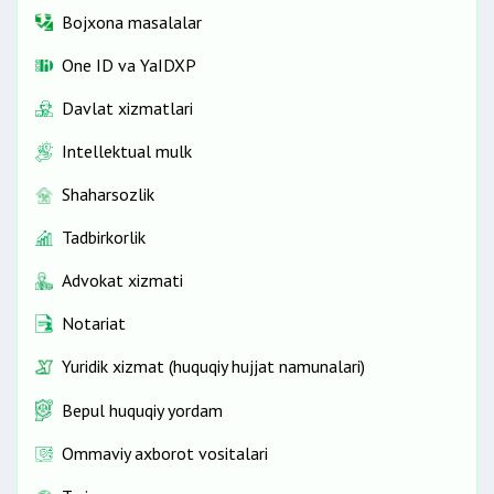
Bojxona masalalar
One ID vа YaIDXP
Davlat xizmatlari
Intellektual mulk
Shaharsozlik
Tadbirkorlik
Advokat xizmati
Notariat
Yuridik xizmat (huquqiy hujjat namunalari)
Bepul huquqiy yordam
Ommaviy axborot vositalari