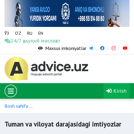
ЎЗ
O‘Z
RU
EN
24/7 ҳуқуқий маслаҳат
Maxsus imkoniyatlar
Kirish
Bosh sahifa
Davolash va tashxis qo‘yish bo‘yicha to‘lov va im
Tuman va viloyat darajasidagi imtiyozlar