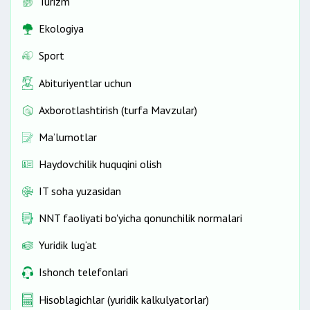
Turizm
Ekologiya
Sport
Abituriyentlar uchun
Axborotlashtirish (turfa Mavzular)
Ma’lumotlar
Haydovchilik huquqini olish
IT soha yuzasidan
NNT faoliyati bo'yicha qonunchilik normalari
Yuridik lug‘at
Ishonch telefonlari
Hisoblagichlar (yuridik kalkulyatorlar)