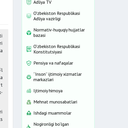
Adliya TV
O'zbekiston Respublikasi
Adliya vazirligi
Normativ-huquqiy hujjatlar
ti
bazasi
ri
O‘zbekiston Respublikasi
da
Konstitutsiyasi
Pensiya va nafaqalar
‘l
“Inson” ijtimoiy xizmatlar
ka
markazlari
rt
Ijtimoiy himoya
k-
Mehnat munosabatlari
ri
Ishdagi muammolar
ks
Nogironligi bo‘lgan