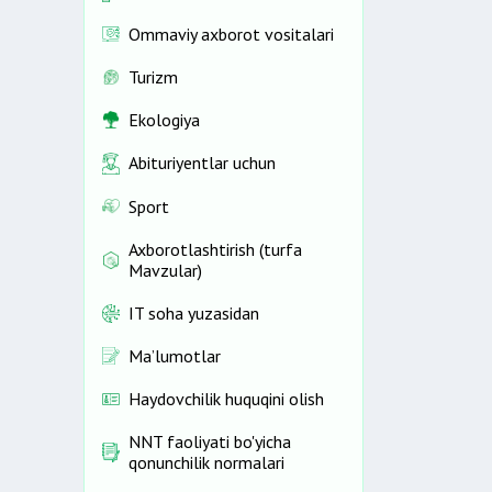
Ommaviy axborot vositalari
Turizm
Ekologiya
Abituriyentlar uchun
Sport
Axborotlashtirish (turfa
Mavzular)
IT soha yuzasidan
Ma’lumotlar
Haydovchilik huquqini olish
NNT faoliyati bo'yicha
qonunchilik normalari