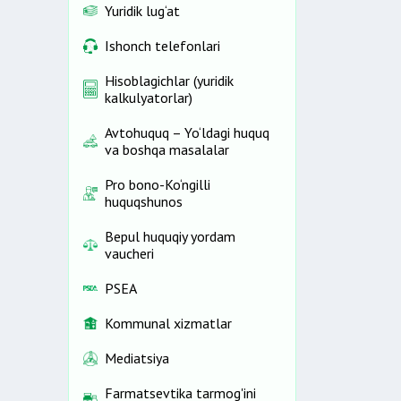
Yuridik lug‘at
Ishonch telefonlari
Hisoblagichlar (yuridik
kalkulyatorlar)
Avtohuquq – Yo‘ldagi huquq
va boshqa masalalar
Pro bono-Ko‘ngilli
huquqshunos
Bepul huquqiy yordam
vaucheri
PSEA
Kommunal xizmatlar
Mediatsiya
Farmatsevtika tarmog'ini