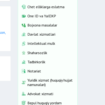
Chet elliklarga eslatma
One ID vа YaIDXP
Bojxona masalalar
son,
Davlat xizmatlari
Intellektual mulk
Shaharsozlik
Tadbirkorlik
Notariat
Yuridik xizmat (huquqiy hujjat
namunalari)
Advokat xizmati
Bepul huquqiy yordam