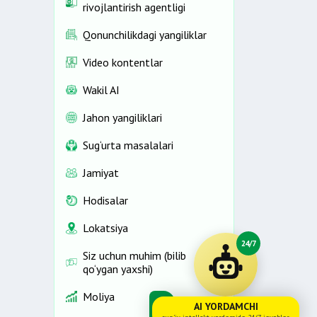
rivojlantirish agentligi
Qonunchilikdagi yangiliklar
Video kontentlar
Wakil AI
Jahon yangiliklari
Sug‘urta masalalari
Jamiyat
Hodisalar
Lokatsiya
24/7
Siz uchun muhim (bilib
qo‘ygan yaxshi)
Moliya
AI YORDAMCHI