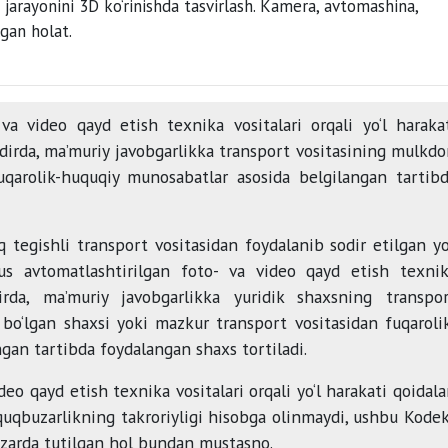
va video qayd etish texnika vositalari orqali yo‘l haraka
qdirda, ma’muriy javobgarlikka transport vositasining mulkdo
uqarolik-huquqiy munosabatlar asosida belgilangan tartib
 tegishli transport vositasidan foydalanib sodir etilgan yo
sus avtomatlashtirilgan foto- va video qayd etish texni
irda, ma’muriy javobgarlikka yuridik shaxsning transpo
 bo‘lgan shaxsi yoki mazkur transport vositasidan fuqaroli
gan tartibda foydalangan shaxs tortiladi.
eo qayd etish texnika vositalari orqali yo‘l harakati qoidala
uquqbuzarlikning takroriyligi hisobga olinmaydi, ushbu Kode
zarda tutilgan hol bundan mustasno.