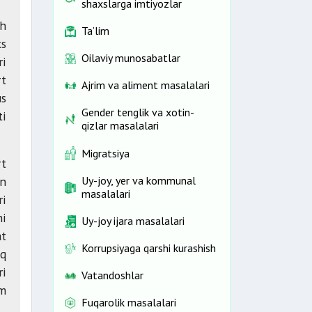
shaxslarga imtiyozlar
sh
Ta’lim
xs
Oilaviy munosabatlar
ri
rt
Ajrim va aliment masalalari
us
Gender tenglik va xotin-
ti
qizlar masalalari
Migratsiya
rt
an
Uy-joy, yer va kommunal
masalalari
ri
ni
Uy-joy ijara masalalari
at
Korrupsiyaga qarshi kurashish
iq
ri
Vatandoshlar
im
Fuqarolik masalalari