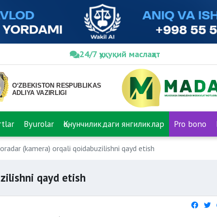
24/7 ҳуқуқий маслаҳат
tlar
Byurolar
Қонунчиликдаги янгиликлар
Pro bono
oradar (kamera) orqali qoidabuzilishni qayd etish
zilishni qayd etish