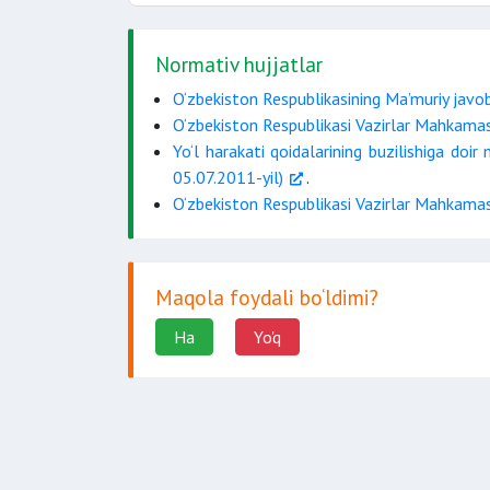
Normativ hujjatlar
O‘zbekiston Respublikasining Ma’muriy javobga
O‘zbekiston Respublikasi Vazirlar Mahkamasini
Yo‘l harakati qoidalarining buzilishiga doir 
05.07.2011-yil)
.
O‘zbekiston Respublikasi Vazirlar Mahkamas
Maqola foydali bo‘ldimi?
Ha
Yo'q