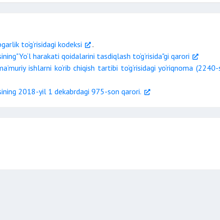
rlik to‘g‘risidagi kodeksi
.
ng"Yo‘l harakati qoidalarini tasdiqlash to‘g‘risida"gi qarori
ma’muriy ishlarni ko‘rib chiqish tartibi to‘g‘risidagi yo‘riqnoma (2240-
ining 2018-yil 1 dekabrdagi 975-son qarori.