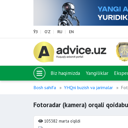
ЎЗ
O‘Z
RU
EN
Biz haqimizda
Yangiliklar
Eksper
Bosh sahifa
YHQni buzish va jarimalar
Fot
Fotoradar (kamera) orqali qoidabu
105382 marta o'qildi