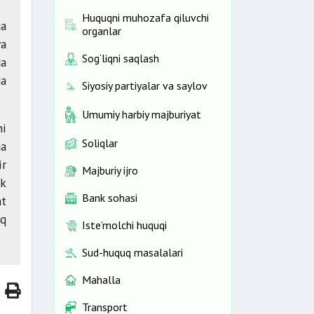
Huquqni muhozafa qiluvchi
ga
organlar
va
Sog‘liqni saqlash
da
ga
Siyosiy partiyalar va saylov
Umumiy harbiy majburiyat
ni
Soliqlar
ga
ir
Majburiy ijro
ik
Bank sohasi
at
iq
Iste’molchi huquqi
Sud-huquq masalalari
Mahalla
Transport