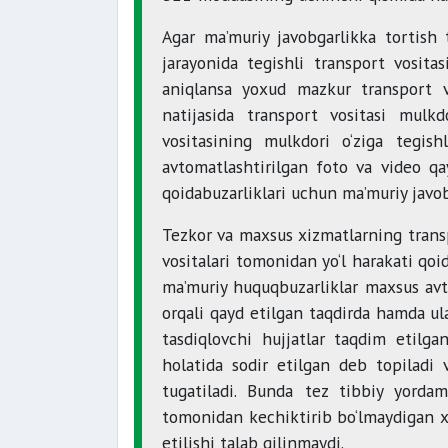
Agar ma’muriy javobgarlikka tortish t
jarayonida tegishli transport vosita
aniqlansa yoxud mazkur transport vo
natijasida transport vositasi mulkd
vositasining mulkdori o‘ziga tegish
avtomatlashtirilgan foto va video qay
qoidabuzarliklari uchun ma’muriy javob
Tezkor va maxsus xizmatlarning transp
vositalari tomonidan yo‘l harakati qoi
ma’muriy huquqbuzarliklar maxsus avto
orqali qayd etilgan taqdirda hamda ula
tasdiqlovchi hujjatlar taqdim etilga
holatida sodir etilgan deb topilad
tugatiladi. Bunda tez tibbiy yordam
tomonidan kechiktirib bo‘lmaydigan xi
etilishi talab qilinmaydi.