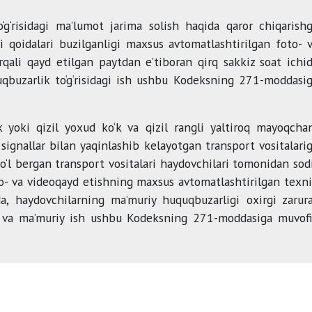
to‘g‘risidagi ma’lumot jarima solish haqida qaror chiqarish
ti qoidalari buzilganligi maxsus avtomatlashtirilgan foto- 
rqali qayd etilgan paytdan e’tiboran qirq sakkiz soat ichi
qbuzarlik to‘g‘risidagi ish ushbu Kodeksning 271-moddasi
 yoki qizil yoxud ko‘k va qizil rangli yaltiroq mayoqcha
ignallar bilan yaqinlashib kelayotgan transport vositalari
 yo‘l bergan transport vositalari haydovchilari tomonidan sod
to- va videoqayd etishning maxsus avtomatlashtirilgan texn
rda, haydovchilarning ma’muriy huquqbuzarligi oxirgi zarur
di va ma’muriy ish ushbu Kodeksning 271-moddasiga muvof