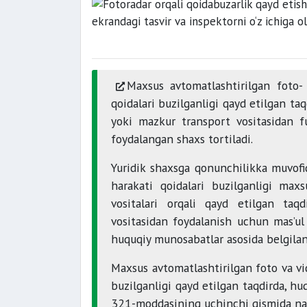
Maxsus avtomatlashtirilgan foto- 
qoidalari buzilganligi qayd etilgan ta
yoki mazkur transport vositasidan f
foydalangan shaxs tortiladi.
Yuridik shaxsga qonunchilikka muvofiq
harakati qoidalari buzilganligi max
vositalari orqali qayd etilgan taqd
vositasidan foydalanish uchun mas’ul
huquqiy munosabatlar asosida belgilan
Maxsus avtomatlashtirilgan foto va vid
buzilganligi qayd etilgan taqdirda, h
321-moddasining uchinchi qismida na