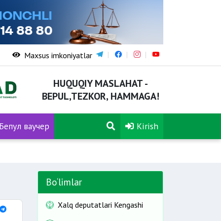
Maxsus imkoniyatlar
HUQUQIY MASLAHAT -
BEPUL,TEZKOR, HAMMAGA!
Бепул ваучер
Kirish
Bo‘limlar
Xalq deputatlari Kengashi