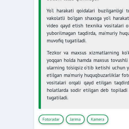
Yo‘l harakati qoidalari buzilganligi 
vakolatli bo‘lgan shaxsga yo‘l haraka
video qayd etish texnika vositalari o
yuborilmagan taqdirda, ma’muriy huqu
muvofiq tugatiladi.
Tezkor va maxsus xizmatlarning ko‘k
yoqqan holda hamda maxsus tovushli s
ularning to‘siqsiz o‘tib ketishi uchun
etilgan ma’muriy huquqbuzarliklar fo
vositalari orqali qayd etilgan taqdi
holatlarda sodir etilgan deb topila
tugatiladi.
Fotoradar
Jarima
Kamera