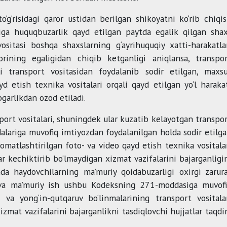
o‘g‘risidagi qaror ustidan berilgan shikoyatni ko‘rib chiqi
siga huquqbuzarlik qayd etilgan paytda egalik qilgan sha
sitasi boshqa shaxslarning g‘ayrihuquqiy xatti-harakatla
orining egaligidan chiqib ketganligi aniqlansa, transpo
li transport vositasidan foydalanib sodir etilgan, maxs
d etish texnika vositalari orqali qayd etilgan yo‘l haraka
garlikdan ozod etiladi.
ort vositalari, shuningdek ular kuzatib kelayotgan transpo
dalariga muvofiq imtiyozdan foydalanilgan holda sodir etilg
matlashtirilgan foto- va video qayd etish texnika vositala
r kechiktirib bo‘lmaydigan xizmat vazifalarini bajarganligi
nda haydovchilarning ma’muriy qoidabuzarligi oxirgi zarur
i va ma’muriy ish ushbu Kodeksning 271-moddasiga muvof
 va yong‘in-qutqaruv bo‘linmalarining transport vositala
zmat vazifalarini bajarganlikni tasdiqlovchi hujjatlar taqd