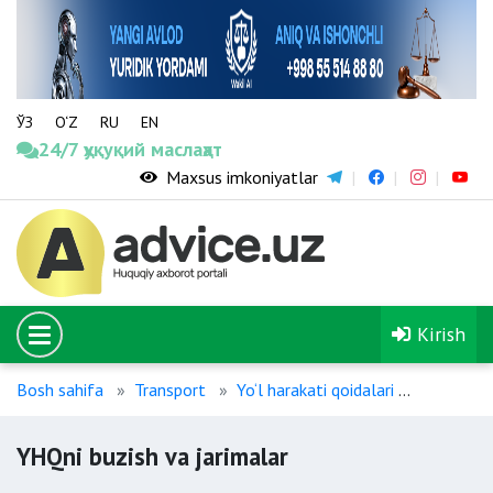
ЎЗ
O‘Z
RU
EN
24/7 ҳуқуқий маслаҳат
Maxsus imkoniyatlar
Kirish
Bosh sahifa
Transport
Yo‘l harakati qoidalari
YHQni buz
YHQni buzish va jarimalar