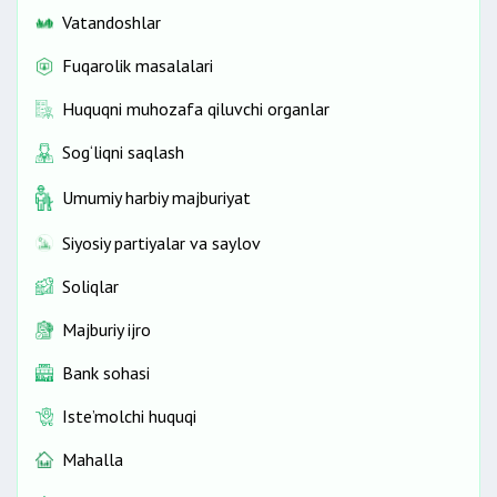
Vatandoshlar
Fuqarolik masalalari
Huquqni muhozafa qiluvchi organlar
Sog‘liqni saqlash
Umumiy harbiy majburiyat
Siyosiy partiyalar va saylov
Soliqlar
Majburiy ijro
Bank sohasi
Iste’molchi huquqi
Mahalla