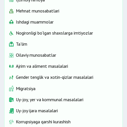
Mehnat munosabatlari
Ishdagi muammolar
Nogironligi bo‘lgan shaxslarga imtiyozlar
Ta’lim
Oilaviy munosabatlar
Ajrim va aliment masalalari
Gender tenglik va xotin-qizlar masalalari
Migratsiya
Uy-joy, yer va kommunal masalalari
Uy-joy ijara masalalari
Korrupsiyaga qarshi kurashish