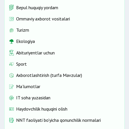
Bepul huquqiy yordam
Ommaviy axborot vositalari
Turizm
Ekologiya
Abituriyentlar uchun
Sport
Axborotlashtirish (turfa Mavzular)
Ma’lumotlar
IT soha yuzasidan
Haydovchilik huquqini olish
NNT faoliyati bo'yicha qonunchilik normalari