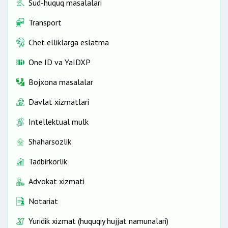
Sud-huquq masalalari
Transport
Chet elliklarga eslatma
One ID vа YaIDXP
Bojxona masalalar
Davlat xizmatlari
Intellektual mulk
Shaharsozlik
Tadbirkorlik
Advokat xizmati
Notariat
Yuridik xizmat (huquqiy hujjat namunalari)