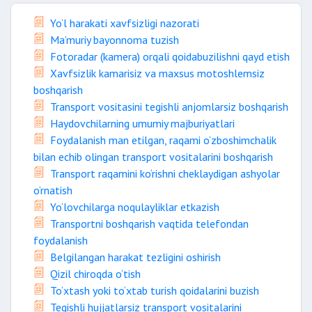
Yo‘l harakati xavfsizligi nazorati
Ma’muriy bayonnoma tuzish
Fotoradar (kamera) orqali qoidabuzilishni qayd etish
Xavfsizlik kamarisiz va maxsus motoshlemsiz
boshqarish
Transport vositasini tegishli anjomlarsiz boshqarish
Haydovchilarning umumiy majburiyatlari
Foydalanish man etilgan, raqami o‘zboshimchalik
bilan echib olingan transport vositalarini boshqarish
Transport raqamini ko‘rishni cheklaydigan ashyolar
o‘rnatish
Yo‘lovchilarga noqulayliklar etkazish
Transportni boshqarish vaqtida telefondan
foydalanish
Belgilangan harakat tezligini oshirish
Qizil chiroqda o‘tish
To‘xtash yoki to‘xtab turish qoidalarini buzish
Tegishli hujjatlarsiz transport vositalarini