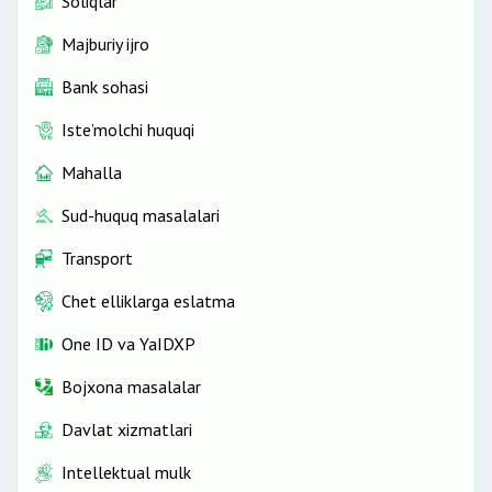
Soliqlar
Majburiy ijro
Bank sohasi
Iste’molchi huquqi
Mahalla
Sud-huquq masalalari
Transport
Chet elliklarga eslatma
One ID vа YaIDXP
Bojxona masalalar
Davlat xizmatlari
Intellektual mulk