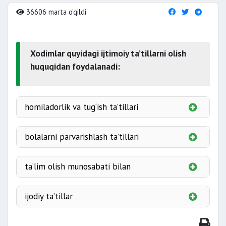
36606 marta o'qildi
Xodimlar quyidagi ijtimoiy ta’tillarni olish
huquqidan foydalanadi:
homiladorlik va tug‘ish ta’tillari
bolalarni parvarishlash ta’tillari
ta’lim olish munosabati bilan
2 yoshga
ijodiy ta’tillar
3 yoshga
3 oygacha