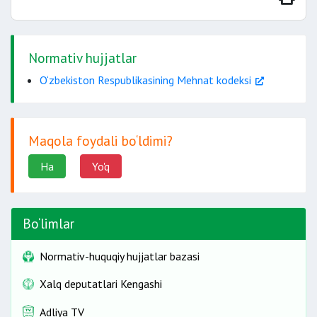
6
oygacha
Normativ hujjatlar
O‘zbekiston Respublikasining Mehnat kodeksi
Maqola foydali bo‘ldimi?
Ha
Yo'q
Bo‘limlar
Normativ-huquqiy hujjatlar bazasi
Xalq deputatlari Kengashi
Adliya TV