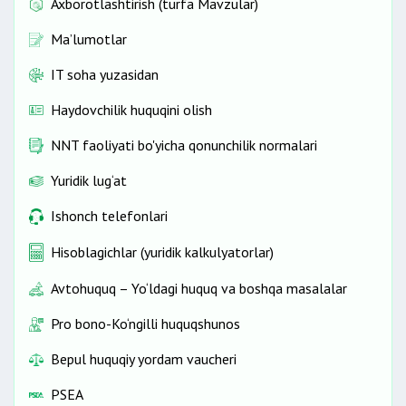
Axborotlashtirish (turfa Mavzular)
Ma’lumotlar
IT soha yuzasidan
Haydovchilik huquqini olish
NNT faoliyati bo'yicha qonunchilik normalari
Yuridik lug‘at
Ishonch telefonlari
Hisoblagichlar (yuridik kalkulyatorlar)
Avtohuquq – Yo‘ldagi huquq va boshqa masalalar
Pro bono-Ko‘ngilli huquqshunos
Bepul huquqiy yordam vaucheri
PSEA