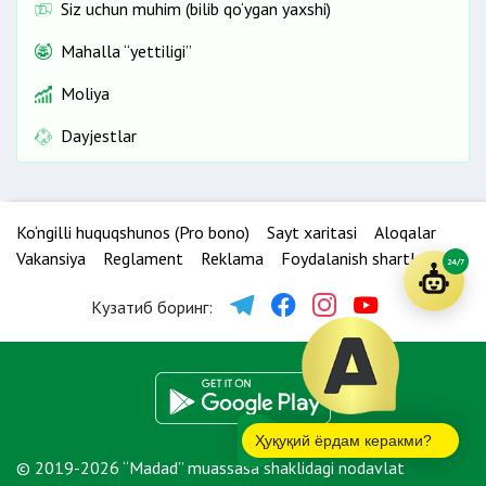
Siz uchun muhim (bilib qo‘ygan yaxshi)
Mahalla “yettiligi”
Moliya
Dayjestlar
Ko‘ngilli huquqshunos (Pro bono)
Sayt xaritasi
Aloqalar
Vakansiya
Reglament
Reklama
Foydalanish shartlari
24/7
Кузатиб боринг:
Ҳуқуқий ёрдам керакми?
© 2019-2026 “Madad” muassasa shaklidagi nodavlat