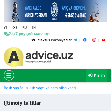
ЎЗ
O‘Z
RU
EN
24/7 ҳуқуқий маслаҳат
Maxsus imkoniyatlar
Kirish
Bosh sahifa
Ish vaqti va dam olish vaqti
Ijtimoiy ta’tillar
Ijtimoiy ta’tillar