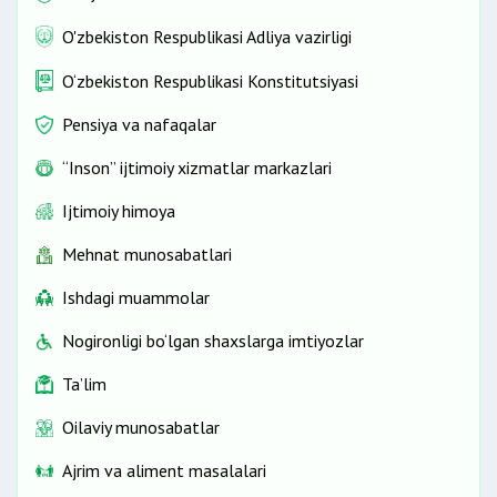
O'zbekiston Respublikasi Adliya vazirligi
56 kalendarь kun
O‘zbekiston Respublikasi Konstitutsiyasi
70 kalendarь kun
Pensiya va nafaqalar
“Inson” ijtimoiy xizmatlar markazlari
3 yoshga to‘lgunga qadar
Ijtimoiy himoya
Mehnat munosabatlari
Ishdagi muammolar
Nogironligi bo‘lgan shaxslarga imtiyozlar
Ta’lim
3 ish kunidan kam bo‘lmagan
Oilaviy munosabatlar
14 kalendarь kundan kam bo‘lmagan
Ajrim va aliment masalalari