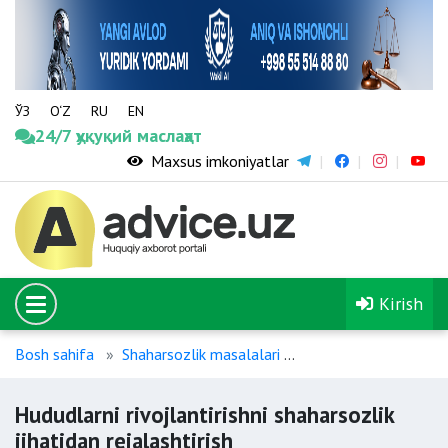
ЎЗ
O‘Z
RU
EN
24/7 ҳуқуқий маслаҳат
Maxsus imkoniyatlar
Kirish
Bosh sahifa
Shaharsozlik masalalari
Hududlarni rivojlantir
Hududlarni rivojlantirishni shaharsozlik
jihatidan rejalashtirish