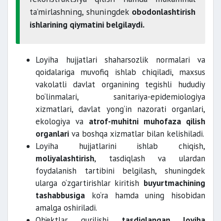
ta’mirlashning, shuningdek
obodonlashtirish
ishlarining qiymatini belgilaydi.
muhandislik, transportga oid va ijtimoiy
infratuzilmalarni
Loyiha hujjatlari shaharsozlik normalari va
qoidalariga muvofiq ishlab chiqiladi, maxsus
vakolatli davlat organining tegishli hududiy
tabiiy hududlar;
bo‘linmalari, sanitariya-epidemiologiya
xizmatlari, davlat yong‘in nazorati organlari,
ekologiya va
atrof-muhitni muhofaza qilish
organlari
va boshqa xizmatlar bilan kelishiladi.
Loyiha hujjatlarini ishlab chiqish,
moliyalashtirish
, tasdiqlash va ulardan
favqulodda vaziyatlar
foydalanish tartibini belgilash, shuningdek
ularga o‘zgartirishlar kiritish
buyurtmachining
foydali qazilmalar
tashabbusiga
ko‘ra hamda uning hisobidan
amalga oshiriladi.
Ob’ektlar qurilishi
tasdiqlangan loyiha