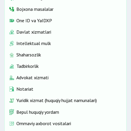
Bojxona masalalar
One ID vа YaIDXP
Davlat xizmatlari
Intellektual mulk
Shaharsozlik
Tadbirkorlik
Advokat xizmati
Notariat
Yuridik xizmat (huquqiy hujjat namunalari)
Bepul huquqiy yordam
Ommaviy axborot vositalari