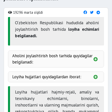
19296 marta o'qildi
O‘zbekiston Respublikasi hududida aholini
joylashtirish bosh tarhida
loyiha echimlari
belgilanadi.
Aholini joylashtirish bosh tarhida quyidagilar
belgilanadi:
Loyiha hujjatlari quyidagilardan iborat:
iqtisodiy rivojlantirish prognozlariga
Loyiha hujjatlari hajmiy-rejali, amaliy va
texnikaviy echimlarni, binolarni,
inshootlarni va ularning majmualarini qurish,
rekonstruktsiya qilish hamda mukammal