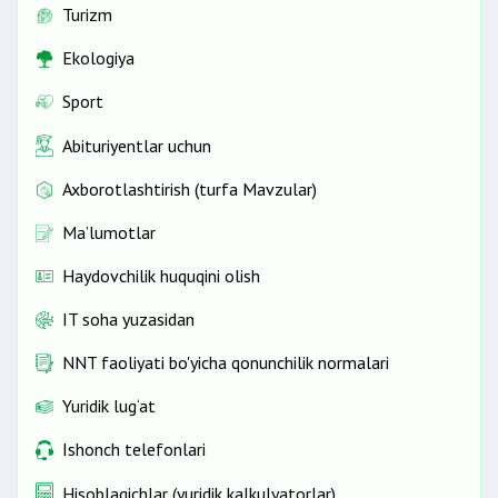
Turizm
Ekologiya
Sport
Abituriyentlar uchun
Axborotlashtirish (turfa Mavzular)
Ma’lumotlar
Haydovchilik huquqini olish
IT soha yuzasidan
NNT faoliyati bo'yicha qonunchilik normalari
Yuridik lug‘at
Ishonch telefonlari
Hisoblagichlar (yuridik kalkulyatorlar)