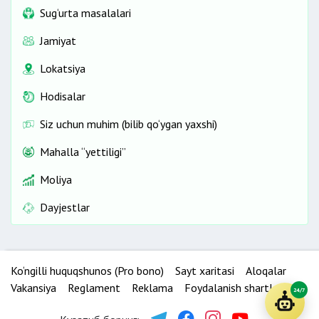
Sug‘urta masalalari
Jamiyat
Lokatsiya
Hodisalar
Siz uchun muhim (bilib qo‘ygan yaxshi)
Mahalla “yettiligi”
Moliya
Dayjestlar
Ko‘ngilli huquqshunos (Pro bono)
Sayt xaritasi
Aloqalar
Vakansiya
Reglament
Reklama
Foydalanish shartlari
24/7