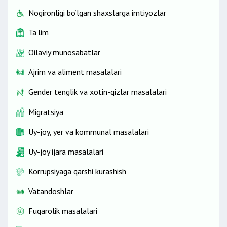
Nogironligi bo‘lgan shaxslarga imtiyozlar
Ta’lim
Oilaviy munosabatlar
Ajrim va aliment masalalari
Gender tenglik va xotin-qizlar masalalari
Migratsiya
Uy-joy, yer va kommunal masalalari
Uy-joy ijara masalalari
Korrupsiyaga qarshi kurashish
Vatandoshlar
Fuqarolik masalalari