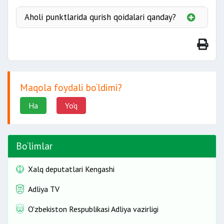
Aholi punktlarida qurish qoidalari qanday?
Maqola foydali bo‘ldimi?
Ha
Yo'q
Bo‘limlar
Xalq deputatlari Kengashi
Adliya TV
O'zbekiston Respublikasi Adliya vazirligi