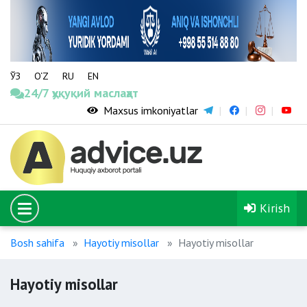
ЎЗ
O‘Z
RU
EN
24/7 ҳуқуқий маслаҳат
Maxsus imkoniyatlar
Kirish
Bosh sahifa
Hayotiy misollar
Hayotiy misollar
Hayotiy misollar