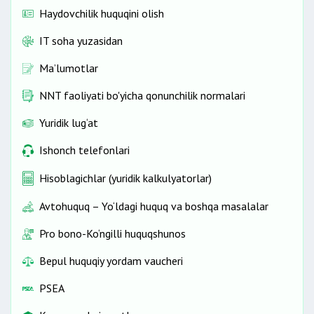
Haydovchilik huquqini olish
IT soha yuzasidan
Ma’lumotlar
NNT faoliyati bo'yicha qonunchilik normalari
Yuridik lug‘at
Ishonch telefonlari
Hisoblagichlar (yuridik kalkulyatorlar)
Avtohuquq – Yo‘ldagi huquq va boshqa masalalar
Pro bono-Ko‘ngilli huquqshunos
Bepul huquqiy yordam vaucheri
PSEA