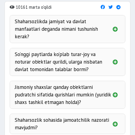
10161 marta o'qildi
Shaharsozlikda jamiyat va davlat
manfaatlari deganda nimani tushunish
kerak?
So‘nggi paytlarda ko‘plab turar-joy va
noturar ob’ektlar qurildi, ularga nisbatan
davlat tomonidan talablar bormi?
talablar
Jismoniy shaxslar qanday ob’ektlarni
pudratchi sifatida qurishlari mumkin (yuridik
shaxs tashkil etmagan holda)?
Jismoniy shaxslar
pudratchilar sifatida
Shaharsozlik sohasida jamoatchilik nazorati
mavjudmi?