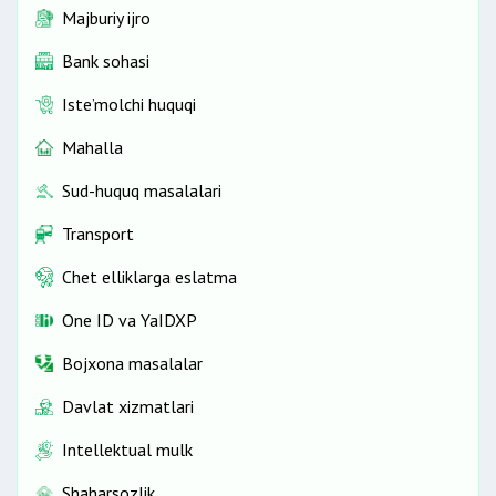
Majburiy ijro
Bank sohasi
Iste’molchi huquqi
Mahalla
Sud-huquq masalalari
Transport
Chet elliklarga eslatma
One ID vа YaIDXP
Bojxona masalalar
Davlat xizmatlari
Intellektual mulk
Shaharsozlik