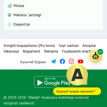
Moliya
Mahalla “yettiligi”
Dayjestlar
Ko‘ngilli huquqshunos (Pro bono)
Sayt xaritasi
Aloqalar
Vakansiya
Reglament
Reklama
Foydalanish shartlari
24/7
Кузатиб боринг:
Ҳуқуқий ёрдам керакми?
© 2019-2026 “Madad” muassasa shaklidagi nodavlat
notijorat tashkiloti