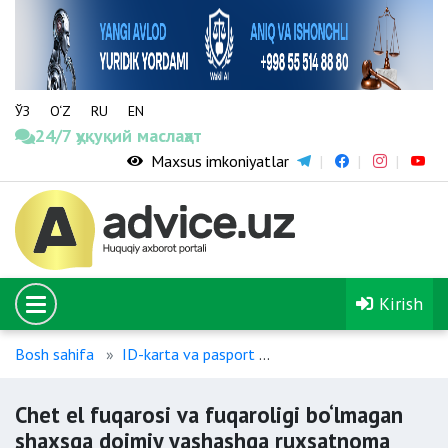
ЎЗ
O‘Z
RU
EN
24/7 ҳуқуқий маслаҳат
Maxsus imkoniyatlar
Kirish
Bosh sahifa
ID-karta va pasport
Chet el fuqarosi va fuq
Chet el fuqarosi va fuqaroligi bo‘lmagan
shaxsga doimiy yashashga ruxsatnoma