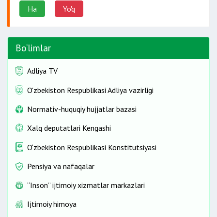
Ha
Yo'q
Bo‘limlar
Adliya TV
O'zbekiston Respublikasi Adliya vazirligi
Normativ-huquqiy hujjatlar bazasi
Xalq deputatlari Kengashi
O‘zbekiston Respublikasi Konstitutsiyasi
Pensiya va nafaqalar
“Inson” ijtimoiy xizmatlar markazlari
Ijtimoiy himoya