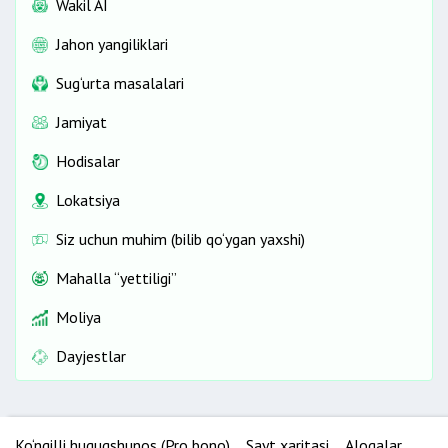
Wakil AI
Jahon yangiliklari
Sug‘urta masalalari
Jamiyat
Hodisalar
Lokatsiya
Siz uchun muhim (bilib qo‘ygan yaxshi)
Mahalla “yettiligi”
Moliya
Dayjestlar
Ko‘ngilli huquqshunos (Pro bono)
Sayt xaritasi
Aloqalar