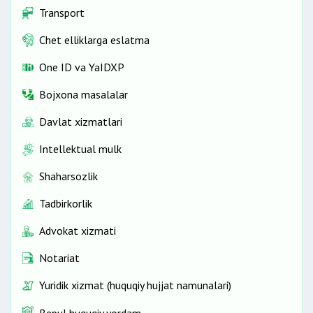
Transport
Chet elliklarga eslatma
One ID vа YaIDXP
Bojxona masalalar
Davlat xizmatlari
Intellektual mulk
Shaharsozlik
Tadbirkorlik
Advokat xizmati
Notariat
Yuridik xizmat (huquqiy hujjat namunalari)
Bepul huquqiy yordam