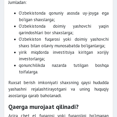
Jumladan:
O‘zbekistonda qonuniy asosda uy-joyga ega
bo‘lgan shaxslarga;
O‘zbekistonda doimiy yashovchi yaqin
qarindoshlari bor shaxslarga;
O‘zbekiston fuqarosi yoki doimiy yashovchi
shaxs bilan oilaviy munosabatda bo‘lganlarga;
yirik miqdorda investitsiya kiritgan xorijiy
investorlarga;
qonunchilikda nazarda tutilgan boshqa
toifalarga.
Ruxsat berish imkoniyati shaxsning qaysi hududda
yashashni rejalashtirayotgani va uning huquqiy
asoslariga qarab baholanadi.
Qaerga murojaat qilinadi?
Ariza chet el fuqarosi yoki fuqaroligi bo‘lmagan