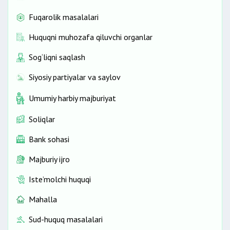
Fuqarolik masalalari
Huquqni muhozafa qiluvchi organlar
Sog‘liqni saqlash
Siyosiy partiyalar va saylov
Umumiy harbiy majburiyat
Soliqlar
Bank sohasi
Majburiy ijro
Iste’molchi huquqi
Mahalla
Sud-huquq masalalari