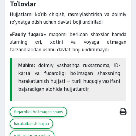
To‘lovlar
Hujjatlarni ko‘rib chiqish, rasmiylashtirish va doimiy
ro‘yxatga olish uchun davlat boji undiriladi.
«Faxriy fuqaro»
maqomi berilgan shaxslar hamda
ularning eri, xotini va voyaga etmagan
farzandlaridan ushbu davlat boji undirilmaydi.
Muhim:
doimiy yashashga ruxsatnoma, ID-
karta va fuqaroligi bo‘lmagan shaxsning
harakatlanish hujjati — turli huquqiy vazifani
bajaradigan alohida hujjatlardir.
fuqaroligi bo‘lmagan shaxs
harakatlanish hujjati
ichki ishlar organlari