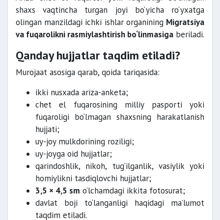
shaxs vaqtincha turgan joyi bo‘yicha ro‘yxatga
olingan manzildagi ichki ishlar organining
Migratsiya
va fuqarolikni rasmiylashtirish bo‘linmasiga
beriladi.
Qanday hujjatlar taqdim etiladi?
Murojaat asosiga qarab, qoida tariqasida:
ikki nusxada ariza-anketa;
chet el fuqarosining milliy pasporti yoki
fuqaroligi bo‘lmagan shaxsning harakatlanish
hujjati;
uy-joy mulkdorining roziligi;
uy-joyga oid hujjatlar;
qarindoshlik, nikoh, tug‘ilganlik, vasiylik yoki
homiylikni tasdiqlovchi hujjatlar;
3,5 × 4,5 sm
o‘lchamdagi ikkita fotosurat;
davlat boji to‘langanligi haqidagi ma’lumot
taqdim etiladi.