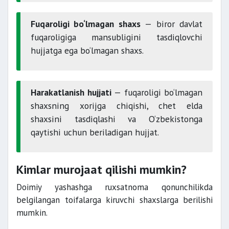
Fuqaroligi bo‘lmagan shaxs
— biror davlat
fuqaroligiga mansubligini tasdiqlovchi
hujjatga ega bo‘lmagan shaxs.
Harakatlanish hujjati
— fuqaroligi bo‘lmagan
shaxsning xorijga chiqishi, chet elda
shaxsini tasdiqlashi va O‘zbekistonga
qaytishi uchun beriladigan hujjat.
Kimlar murojaat qilishi mumkin?
Doimiy yashashga ruxsatnoma qonunchilikda
belgilangan toifalarga kiruvchi shaxslarga berilishi
mumkin.