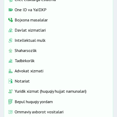
One ID vа YaIDXP
Bojxona masalalar
Davlat xizmatlari
Intellektual mulk
Shaharsozlik
Tadbirkorlik
Advokat xizmati
Notariat
Yuridik xizmat (huquqiy hujjat namunalari)
Bepul huquqiy yordam
Ommaviy axborot vositalari