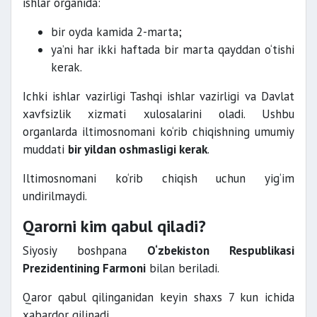
ishlar organida:
bir oyda kamida 2-marta;
ya’ni har ikki haftada bir marta qayddan o‘tishi
kerak.
Ichki ishlar vazirligi Tashqi ishlar vazirligi va Davlat
xavfsizlik xizmati xulosalarini oladi. Ushbu
organlarda iltimosnomani ko‘rib chiqishning umumiy
muddati
bir yildan oshmasligi kerak
.
Iltimosnomani ko‘rib chiqish uchun yig‘im
undirilmaydi.
Qarorni kim qabul qiladi?
Siyosiy boshpana
O‘zbekiston Respublikasi
Prezidentining Farmoni
bilan beriladi.
Qaror qabul qilinganidan keyin shaxs 7 kun ichida
xabardor qilinadi.