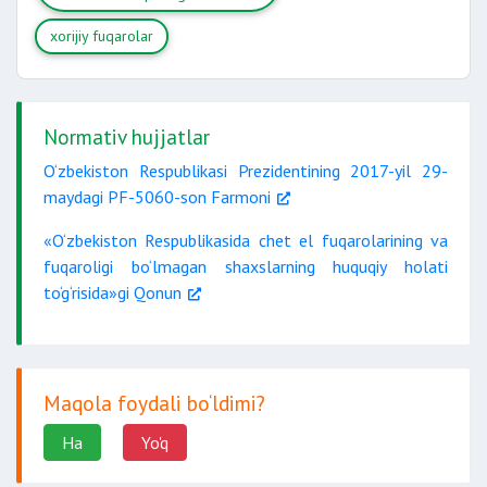
xorijiy fuqarolar
Normativ hujjatlar
O‘zbekiston Respublikasi Prezidentining 2017-yil 29-
maydagi PF-5060-son Farmoni
«O‘zbekiston Respublikasida chet el fuqarolarining va
fuqaroligi bo‘lmagan shaxslarning huquqiy holati
to‘g‘risida»gi Qonun
Maqola foydali bo‘ldimi?
Ha
Yo'q