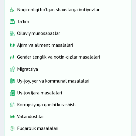
Nogironligi bo‘lgan shaxslarga imtiyozlar
Ta’lim
Oilaviy munosabatlar
Ajrim va aliment masalalari
Gender tenglik va xotin-qizlar masalalari
Migratsiya
Uy-joy, yer va kommunal masalalari
Uy-joy ijara masalalari
Korrupsiyaga qarshi kurashish
Vatandoshlar
Fuqarolik masalalari