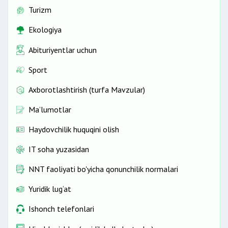
Turizm
Ekologiya
Abituriyentlar uchun
Sport
Axborotlashtirish (turfa Mavzular)
Ma’lumotlar
Haydovchilik huquqini olish
IT soha yuzasidan
NNT faoliyati bo'yicha qonunchilik normalari
Yuridik lug‘at
Ishonch telefonlari