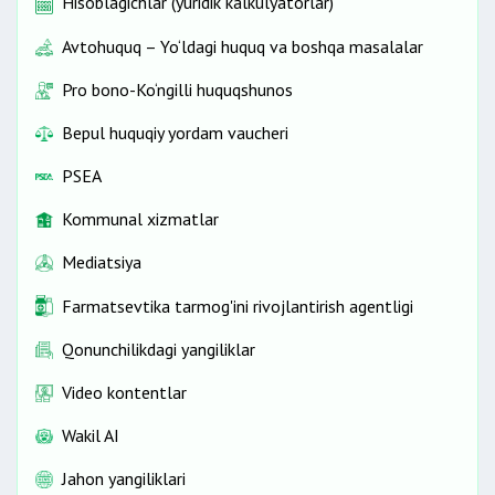
Hisoblagichlar (yuridik kalkulyatorlar)
Avtohuquq – Yo‘ldagi huquq va boshqa masalalar
Pro bono-Ko‘ngilli huquqshunos
Bepul huquqiy yordam vaucheri
PSEA
Kommunal xizmatlar
Mediatsiya
Farmatsevtika tarmog'ini rivojlantirish agentligi
Qonunchilikdagi yangiliklar
Video kontentlar
Wakil AI
Jahon yangiliklari