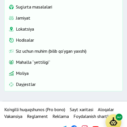
Sug‘urta masalalari
Jamiyat
Lokatsiya
Hodisalar
Siz uchun muhim (bilib qo‘ygan yaxshi)
Mahalla “yettiligi”
Moliya
Dayjestlar
Ko‘ngilli huquqshunos (Pro bono)
Sayt xaritasi
Aloqalar
Vakansiya
Reglament
Reklama
Foydalanish shartlari
24/7