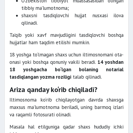
O‘zbekiston tibbiyot muassasasidan olingan
tibbiy ma’lumotnoma;
shaxsni tasdiqlovchi hujjat nusxasi ilova
qilinadi.
Ta’qib yoki xavf mavjudligini tasdiqlovchi boshqa
hujjatlar ham taqdim etilishi mumkin.
18 yoshga to‘lmagan shaxs uchun iltimosnomani ota-
onasi yoki boshqa qonuniy vakili beradi.
14 yoshdan
18 yoshgacha bo‘lgan bolaning notarial
tasdiqlangan yozma roziligi
talab qilinadi.
Ariza qanday ko‘rib chiqiladi?
Iltimosnoma ko‘rib chiqilayotgan davrda shaxsga
maxsus ma’lumotnoma beriladi, uning barmoq izlari
va raqamli fotosurati olinadi.
Masala hal etilguniga qadar shaxs hududiy ichki