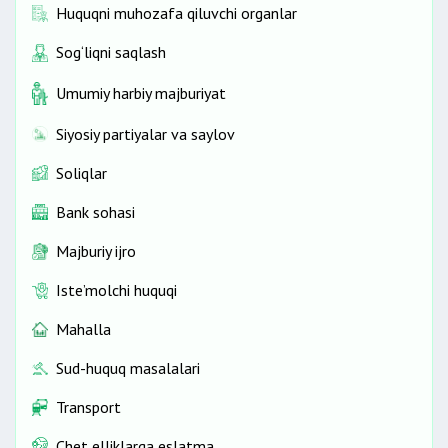
Huquqni muhozafa qiluvchi organlar
Sog‘liqni saqlash
Umumiy harbiy majburiyat
Siyosiy partiyalar va saylov
Soliqlar
Bank sohasi
Majburiy ijro
Iste’molchi huquqi
Mahalla
Sud-huquq masalalari
Transport
Chet elliklarga eslatma