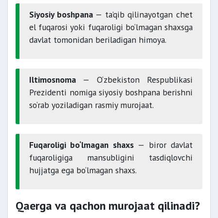
Siyosiy boshpana
— ta’qib qilinayotgan chet
el fuqarosi yoki fuqaroligi bo‘lmagan shaxsga
davlat tomonidan beriladigan himoya.
Iltimosnoma
— O‘zbekiston Respublikasi
Prezidenti nomiga siyosiy boshpana berishni
so‘rab yoziladigan rasmiy murojaat.
Fuqaroligi bo‘lmagan shaxs
— biror davlat
fuqaroligiga mansubligini tasdiqlovchi
hujjatga ega bo‘lmagan shaxs.
Qaerga va qachon murojaat qilinadi?