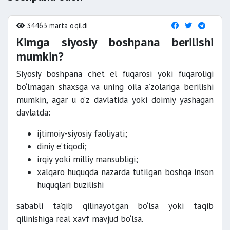
34463 marta o'qildi
Kimga siyosiy boshpana berilishi
mumkin?
Siyosiy boshpana chet el fuqarosi yoki fuqaroligi
bo‘lmagan shaxsga va uning oila a’zolariga berilishi
mumkin, agar u o‘z davlatida yoki doimiy yashagan
davlatda:
ijtimoiy-siyosiy faoliyati;
diniy e’tiqodi;
irqiy yoki milliy mansubligi;
xalqaro huquqda nazarda tutilgan boshqa inson
huquqlari buzilishi
sababli ta’qib qilinayotgan bo‘lsa yoki ta’qib
qilinishiga real xavf mavjud bo‘lsa.