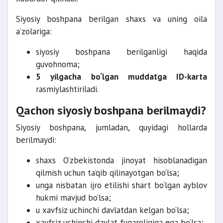
Siyosiy boshpana berilgan shaxs va uning oila
a’zolariga:
siyosiy boshpana berilganligi haqida
guvohnoma;
5 yilgacha bo‘lgan muddatga ID-karta
rasmiylashtiriladi.
Qachon siyosiy boshpana berilmaydi?
Siyosiy boshpana, jumladan, quyidagi hollarda
berilmaydi:
shaxs O‘zbekistonda jinoyat hisoblanadigan
qilmish uchun ta’qib qilinayotgan bo‘lsa;
unga nisbatan ijro etilishi shart bo‘lgan ayblov
hukmi mavjud bo‘lsa;
u xavfsiz uchinchi davlatdan kelgan bo‘lsa;
xavfsiz uchinchi davlat fuqaroligiga ega bo‘lsa;