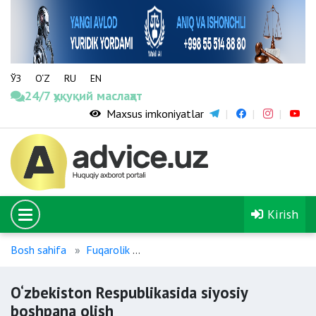
ЎЗ
O‘Z
RU
EN
24/7 ҳуқуқий маслаҳат
Maxsus imkoniyatlar
Kirish
Bosh sahifa
Fuqarolik
O‘zbekiston Respublikasida siyosiy 
O‘zbekiston Respublikasida siyosiy
boshpana olish