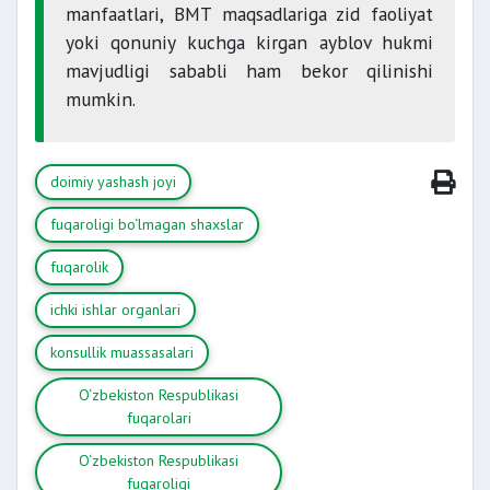
manfaatlari, BMT maqsadlariga zid faoliyat
yoki qonuniy kuchga kirgan ayblov hukmi
mavjudligi sababli ham bekor qilinishi
mumkin.
doimiy yashash joyi
fuqaroligi bo‘lmagan shaxslar
fuqarolik
ichki ishlar organlari
konsullik muassasalari
O‘zbekiston Respublikasi
fuqarolari
O‘zbekiston Respublikasi
fuqaroligi