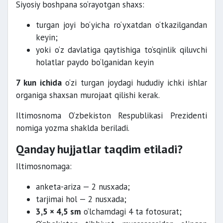
Siyosiy boshpana so‘rayotgan shaxs:
turgan joyi bo‘yicha ro‘yxatdan o‘tkazilgandan
keyin;
yoki o‘z davlatiga qaytishiga to‘sqinlik qiluvchi
holatlar paydo bo‘lganidan keyin
7 kun ichida
o‘zi turgan joydagi hududiy ichki ishlar
organiga shaxsan murojaat qilishi kerak.
Iltimosnoma O‘zbekiston Respublikasi Prezidenti
nomiga yozma shaklda beriladi.
Qanday hujjatlar taqdim etiladi?
Iltimosnomaga:
anketa-ariza — 2 nusxada;
tarjimai hol — 2 nusxada;
3,5 × 4,5 sm
o‘lchamdagi 4 ta fotosurat;