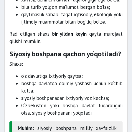
bila turib yolg‘on ma’lumot bergan bo‘lsa;
qaytmaslik sababi faqat iqtisodiy, ekologik yoki
ijtimoiy muammolar bilan bog‘liq bo‘lsa.
Rad etilgan shaxs
bir yildan keyin
qayta murojaat
qilishi mumkin.
Siyosiy boshpana qachon yo‘qotiladi?
Shaxs:
o‘z davlatiga ixtiyoriy qaytsa;
boshqa davlatga doimiy yashash uchun ko‘chib
ketsa;
siyosiy boshpanadan ixtiyoriy voz kechsa;
O‘zbekiston yoki boshqa davlat fuqaroligini
olsa, siyosiy boshpanani yo‘qotadi.
Muhim:
siyosiy boshpana milliy xavfsizlik