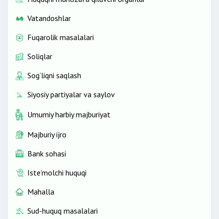
Vatandoshlar
Fuqarolik masalalari
Soliqlar
Sog‘liqni saqlash
Siyosiy partiyalar va saylov
Umumiy harbiy majburiyat
Majburiy ijro
Bank sohasi
Iste’molchi huquqi
Mahalla
Sud-huquq masalalari