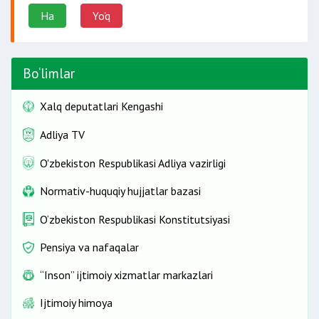
Ha
Yo'q
Bo‘limlar
Xalq deputatlari Kengashi
Adliya TV
O'zbekiston Respublikasi Adliya vazirligi
Normativ-huquqiy hujjatlar bazasi
O‘zbekiston Respublikasi Konstitutsiyasi
Pensiya va nafaqalar
“Inson” ijtimoiy xizmatlar markazlari
Ijtimoiy himoya