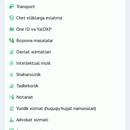
Transport
Chet elliklarga eslatma
One ID vа YaIDXP
Bojxona masalalar
Davlat xizmatlari
Intellektual mulk
Shaharsozlik
Tadbirkorlik
Notariat
Yuridik xizmat (huquqiy hujjat namunalari)
Advokat xizmati