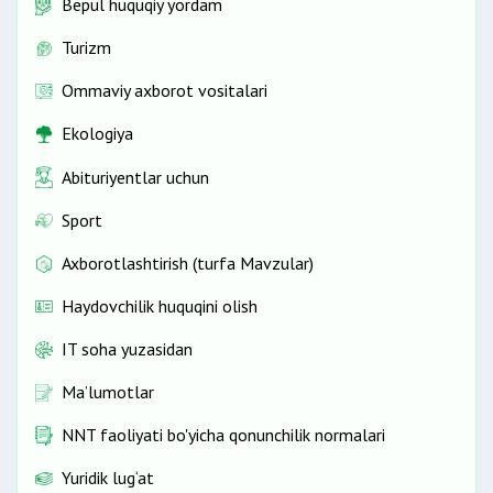
Bepul huquqiy yordam
Turizm
Ommaviy axborot vositalari
Ekologiya
Abituriyentlar uchun
Sport
Axborotlashtirish (turfa Mavzular)
Haydovchilik huquqini olish
IT soha yuzasidan
Ma’lumotlar
NNT faoliyati bo'yicha qonunchilik normalari
Yuridik lug‘at