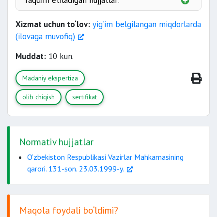
Taqdim etiladigan hujjatlar:
Xizmat uchun to‘lov:
yig‘im belgilangan miqdorlarda
(ilovaga muvofiq)
Muddat:
10 kun.
Madaniy ekspertiza
olib chiqish
sertifikat
Normativ hujjatlar
O‘zbekiston Respublikasi Vazirlar Mahkamasining
qarori. 131-son. 23.03.1999-y.
Maqola foydali bo‘ldimi?