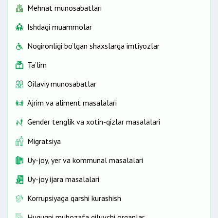
Mehnat munosabatlari
Ishdagi muammolar
Nogironligi bo‘lgan shaxslarga imtiyozlar
Ta’lim
Oilaviy munosabatlar
Ajrim va aliment masalalari
Gender tenglik va xotin-qizlar masalalari
Migratsiya
Uy-joy, yer va kommunal masalalari
Uy-joy ijara masalalari
Korrupsiyaga qarshi kurashish
Huquqni muhozafa qiluvchi organlar