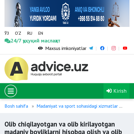
ЎЗ
O‘Z
RU
EN
24/7 ҳуқуқий маслаҳат
Maxsus imkoniyatlar
Kirish
Bosh sahifa
Madaniyat va sport sohasidagi xizmatlar
Olib
Olib chiqilayotgan va olib kirilayotgan
madaniy boyliklarni hisobga olish va olib