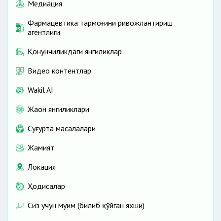
Медиация
Фармацевтика тармоғини ривожлантириш
агентлиги
Қонунчиликдаги янгиликлар
Видео контентлар
Wakil AI
Жаҳон янгиликлари
Cуғурта масалалари
Жамият
Локация
Ҳодисалар
Сиз учун муҳим (билиб қўйган яхши)