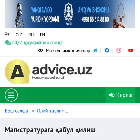
ЎЗ
O‘Z
RU
EN
24/7 ҳуқуқий маслаҳат
Махсус имкониятлар
Кириш
Бош саҳифа
Олий таълим
Магистратурага қабул қилиш
Магистратурага қабул қилиш