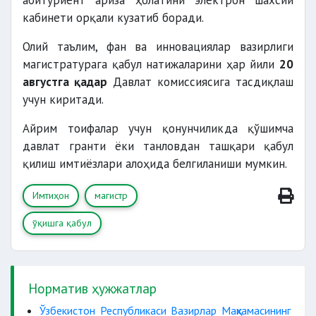
абитуриент ариза ҳолатини электрон шахсий
кабинети орқали кузатиб боради.
Олий таълим, фан ва инновациялар вазирлиги
магистратурага қабул натижаларини ҳар йили
20
августга қадар
Давлат комиссиясига тасдиқлаш
учун киритади.
Айрим тоифалар учун қонунчиликда қўшимча
давлат гранти ёки танловдан ташқари қабул
қилиш имтиёзлари алоҳида белгиланиши мумкин.
Имтиҳон
магистр
ўқишга қабул
Норматив ҳужжатлар
Ўзбекистон Республикаси Вазирлар Маҳкамасининг