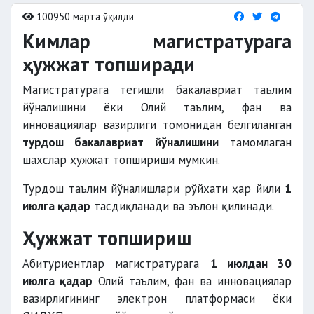
100950 марта ўқилди
Кимлар магистратурага
ҳужжат топширади
Магистратурага тегишли бакалавриат таълим
йўналишини ёки Олий таълим, фан ва
инновациялар вазирлиги томонидан белгиланган
турдош бакалавриат йўналишини
тамомлаган
шахслар ҳужжат топшириши мумкин.
Турдош таълим йўналишлари рўйхати ҳар йили
1
июлга қадар
тасдиқланади ва эълон қилинади.
Ҳужжат топшириш
Абитуриентлар магистратурага
1 июлдан 30
июлга қадар
Олий таълим, фан ва инновациялар
вазирлигининг электрон платформаси ёки