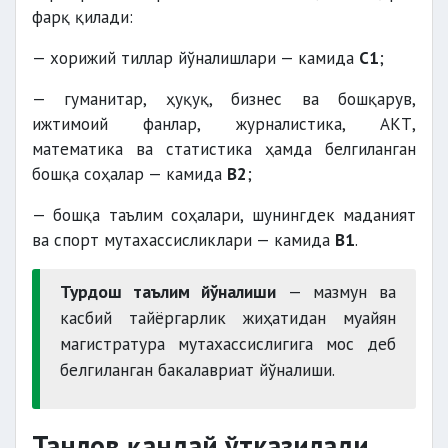
фарқ қилади:
— хорижий тиллар йўналишлари — камида
C1
;
— гуманитар, ҳуқуқ, бизнес ва бошқарув,
ижтимоий фанлар, журналистика, АКТ,
математика ва статистика ҳамда белгиланган
бошқа соҳалар — камида
B2
;
— бошқа таълим соҳалари, шунингдек маданият
ва спорт мутахассисликлари — камида
B1
.
Турдош таълим йўналиши
— мазмун ва
касбий тайёргарлик жиҳатидан муайян
магистратура мутахассислигига мос деб
белгиланган бакалавриат йўналиши.
Танлов қандай ўтказилади