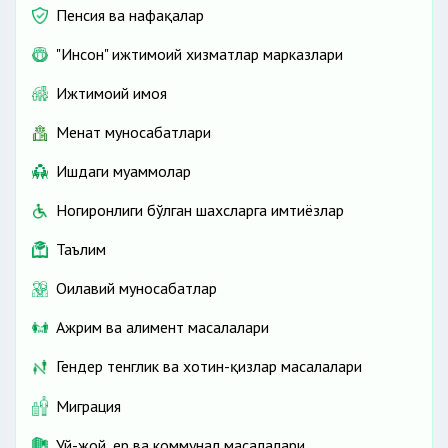
Пенсия ва нафақалар
"Инсон" ижтимоий хизматлар марказлари
Ижтимоий ҳимоя
Меҳнат муносабатлари
Ишдаги муаммолар
Ногиронлиги бўлган шахсларга имтиёзлар
Таълим
Оилавий муносабатлар
Ажрим ва алимент масалалари
Гендер тенглик ва хотин-қизлар масалалари
Миграция
Уй-жой, ер ва коммунал масалалари