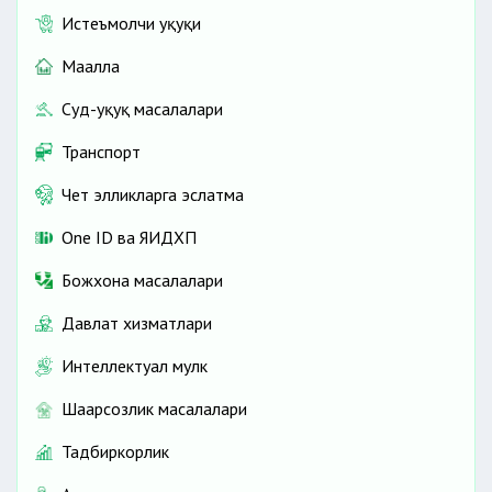
Истеъмолчи ҳуқуқи
Маҳалла
Суд-ҳуқуқ масалалари
Транспорт
Чет элликларга эслатма
One ID ва ЯИДХП
Божхона масалалари
Давлат хизматлари
Интеллектуал мулк
Шаҳарсозлик масалалари
Тадбиркорлик