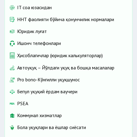
IT соҳа юзасидан
ННТ фаолияти бўйича қонунчилик нормалари
Юридик луғат
Ишонч телефонлари
Ҳисоблагичлар (юридик калькуляторлар)
Автоҳуқуқ – Йўлдаги ҳуқуқ ва бошқа масалалар
Pro bono-Кўнгилли ҳуқуқшунос
Бепул ҳуқуқий ёрдам ваучери
PSEA
Коммунал хизматлар
Бола ҳуқуқлари ва ёшлар сиёсати