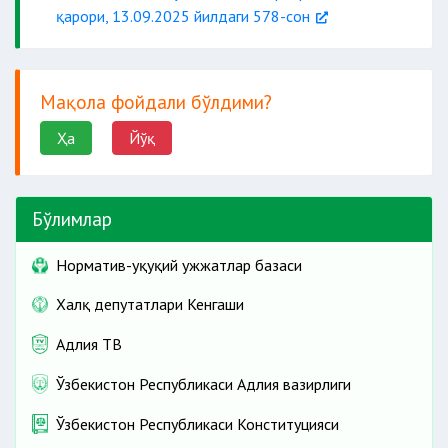
қарори, 13.09.2025 йилдаги 578-сон
Мақола фойдали бўлдими?
Ҳа
Йўқ
Бўлимлар
Норматив-ҳуқуқий ҳужжатлар базаси
Халқ депутатлари Кенгаши
Адлия ТВ
Ўзбекистон Республикаси Адлия вазирлиги
Ўзбекистон Республикаси Конституцияси