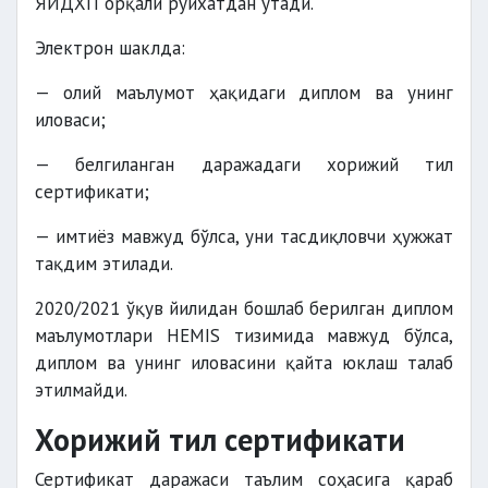
ЯИДХП орқали рўйхатдан ўтади.
Электрон шаклда:
— олий маълумот ҳақидаги диплом ва унинг
иловаси;
— белгиланган даражадаги хорижий тил
сертификати;
— имтиёз мавжуд бўлса, уни тасдиқловчи ҳужжат
тақдим этилади.
2020/2021 ўқув йилидан бошлаб берилган диплом
маълумотлари HEMIS тизимида мавжуд бўлса,
диплом ва унинг иловасини қайта юклаш талаб
этилмайди.
Хорижий тил сертификати
Сертификат даражаси таълим соҳасига қараб