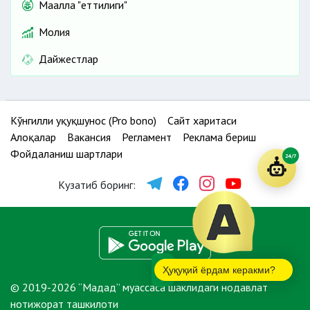
Маҳалла "еттилиги"
Молия
Дайжестлар
Кўнгилли ҳуқуқшунос (Pro bono)
Сайт харитаси
Алоқалар
Вакансия
Регламент
Реклама бериш
Фойдаланиш шартлари
24/7
Кузатиб боринг:
Ҳуқуқий ёрдам керакми?
© 2019-2026 “Мадад” муассаса шаклидаги нодавлат
нотижорат ташкилоти