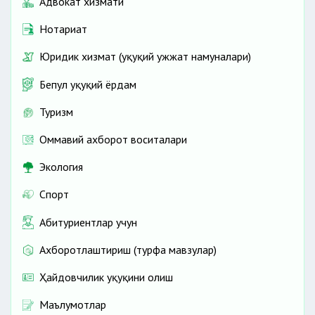
Адвокат хизмати
Нотариат
Юридик хизмат (ҳуқуқий ҳужжат намуналари)
Бепул ҳуқуқий ёрдам
Туризм
Оммавий ахборот воситалари
Экология
Спорт
Абитуриентлар учун
Ахборотлаштириш (турфа мавзулар)
Ҳайдовчилик ҳуқуқини олиш
Маълумотлар