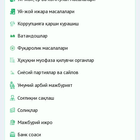
Уй-жой ижара масалалари
Коррупцияга қарши курашиш
Ватандошлар
Фуқаролик масалалари
Ҳуқуқни муҳофаза қилувчи органлар
Сиёсий партиялар ва сайлов
Умумий ҳарбий мажбурият
Соғлиқни сақлаш
Солиқлар
Мажбурий ижро
Банк соҳаси