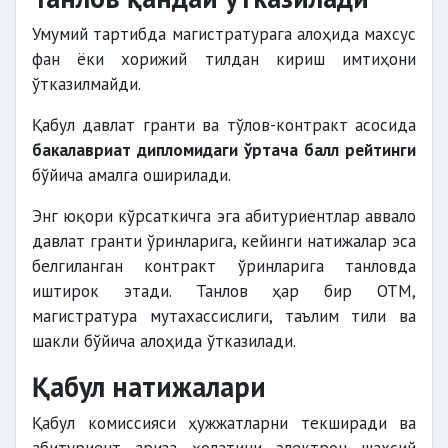
Умумий тартибда магистратурага алоҳида махсус
фан ёки хорижий тилдан кириш имтиҳони
ўтказилмайди.
Қабул давлат гранти ва тўлов-контракт асосида
бакалавриат дипломидаги ўртача балл рейтинги
бўйича амалга оширилади.
Энг юқори кўрсаткичга эга абитуриентлар аввало
давлат гранти ўринларига, кейинги натижалар эса
белгиланган контракт ўринларига танловда
иштирок этади. Танлов ҳар бир ОТМ,
магистратура мутахассислиги, таълим тили ва
шакли бўйича алоҳида ўтказилади.
Қабул натижалари
Қабул комиссияси ҳужжатларни текширади ва