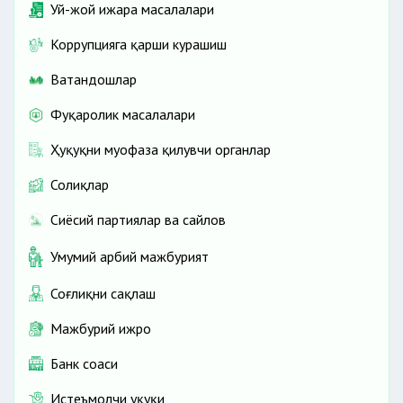
Бола пули олиш ҳақида нималарни билиш керак?
Уй-жой ижара масалалари
Парваришлаш ҳолатини тасдиқловчи
Коррупцияга қарши курашиш
далолатномани расмийлаштириш
Ватандошлар
Фуқаролик масалалари
Ҳуқуқни муҳофаза қилувчи органлар
Солиқлар
Сиёсий партиялар ва сайлов
Умумий ҳарбий мажбурият
Соғлиқни сақлаш
Мажбурий ижро
Банк соҳаси
Истеъмолчи ҳуқуқи