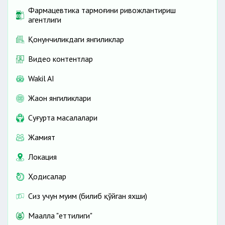
Фармацевтика тармоғини ривожлантириш
агентлиги
Қонунчиликдаги янгиликлар
Видео контентлар
Wakil AI
Жаҳон янгиликлари
Cуғурта масалалари
Жамият
Локация
Ҳодисалар
Сиз учун муҳим (билиб қўйган яхши)
Маҳалла "еттилиги"