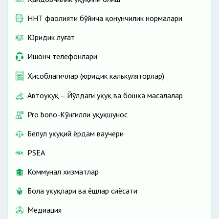
ННТ фаолияти бўйича қонунчилик нормалари
Юридик луғат
Ишонч телефонлари
Ҳисоблагичлар (юридик калькуляторлар)
Автоҳуқуқ – Йўлдаги ҳуқуқ ва бошқа масалалар
Pro bono-Кўнгилли ҳуқуқшунос
Бепул ҳуқуқий ёрдам ваучери
PSEA
Коммунал хизматлар
Бола ҳуқуқлари ва ёшлар сиёсати
Медиация