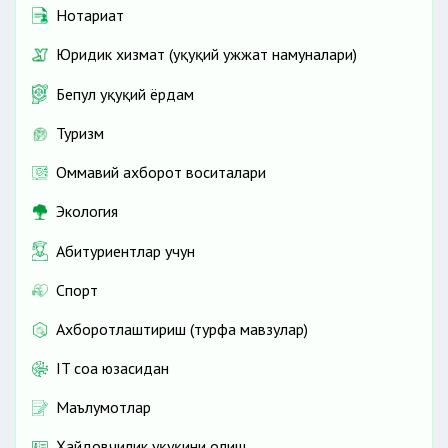
Нотариат
Юридик хизмат (ҳуқуқий ҳужжат намуналари)
Бепул ҳуқуқий ёрдам
Туризм
Оммавий ахборот воситалари
Экология
Абитуриентлар учун
Спорт
Ахборотлаштириш (турфа мавзулар)
IT соҳа юзасидан
Маълумотлар
Ҳайдовчилик ҳуқуқини олиш