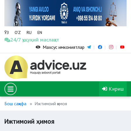
ЎЗ
O‘Z
RU
EN
24/7 ҳуқуқий маслаҳат
Махсус имкониятлар
Кириш
Бош саҳифа
Ижтимоий ҳимоя
Ижтимоий ҳимоя