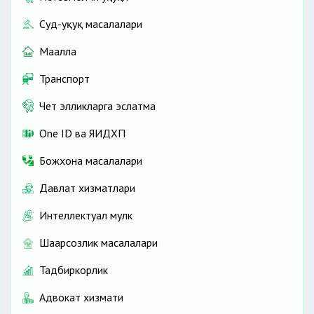
Суд-ҳуқуқ масалалари
Маҳалла
Транспорт
Чет элликларга эслатма
One ID ва ЯИДХП
Божхона масалалари
Давлат хизматлари
Интеллектуал мулк
Шаҳарсозлик масалалари
Тадбиркорлик
Адвокат хизмати