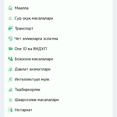
Маҳалла
Суд-ҳуқуқ масалалари
Транспорт
Чет элликларга эслатма
One ID ва ЯИДХП
Божхона масалалари
Давлат хизматлари
Интеллектуал мулк
Тадбиркорлик
Шаҳарсозлик масалалари
Нотариат