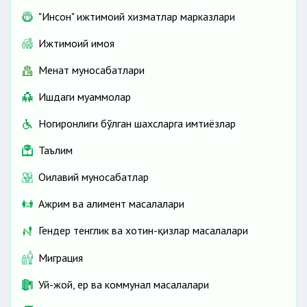
"Инсон" ижтимоий хизматлар марказлари
Ижтимоий ҳимоя
Меҳнат муносабатлари
Ишдаги муаммолар
Ногиронлиги бўлган шахсларга имтиёзлар
Таълим
Оилавий муносабатлар
Ажрим ва алимент масалалари
Гендер тенглик ва хотин-қизлар масалалари
Миграция
Уй-жой, ер ва коммунал масалалари