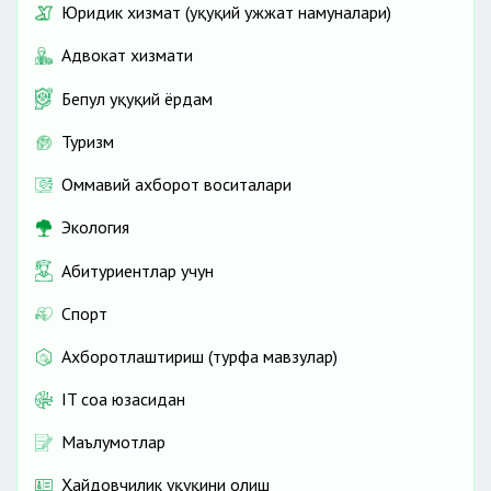
Юридик хизмат (ҳуқуқий ҳужжат намуналари)
Адвокат хизмати
Бепул ҳуқуқий ёрдам
Туризм
Оммавий ахборот воситалари
Экология
Абитуриентлар учун
Спорт
Ахборотлаштириш (турфа мавзулар)
IT соҳа юзасидан
Маълумотлар
Ҳайдовчилик ҳуқуқини олиш