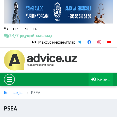
ЎЗ
O‘Z
RU
EN
24/7 ҳуқуқий маслаҳат
Махсус имкониятлар
Кириш
Бош саҳифа
PSEA
PSEA