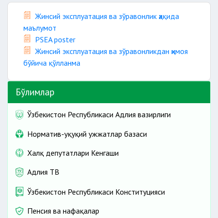
Жинсий эксплуатация ва зўравонлик ҳақида
маълумот
PSEA poster
Жинсий эксплуатация ва зўравонликдан ҳимоя
бўйича қўлланма
Бўлимлар
Ўзбекистон Республикаси Адлия вазирлиги
Норматив-ҳуқуқий ҳужжатлар базаси
Халқ депутатлари Кенгаши
Адлия ТВ
Ўзбекистон Республикаси Конституцияси
Пенсия ва нафақалар