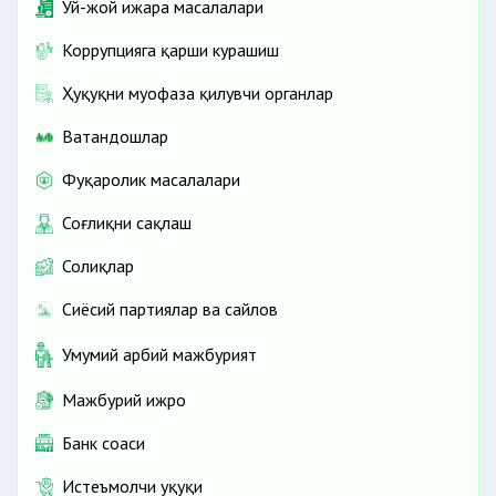
Уй-жой ижара масалалари
Коррупцияга қарши курашиш
Ҳуқуқни муҳофаза қилувчи органлар
Ватандошлар
Фуқаролик масалалари
Соғлиқни сақлаш
Солиқлар
Сиёсий партиялар ва сайлов
Умумий ҳарбий мажбурият
Мажбурий ижро
Банк соҳаси
Истеъмолчи ҳуқуқи