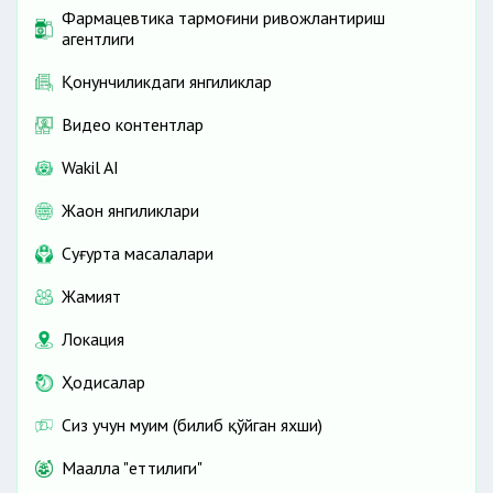
Фармацевтика тармоғини ривожлантириш
агентлиги
Қонунчиликдаги янгиликлар
Видео контентлар
Wakil AI
Жаҳон янгиликлари
Cуғурта масалалари
Жамият
Локация
Ҳодисалар
Сиз учун муҳим (билиб қўйган яхши)
Маҳалла "еттилиги"