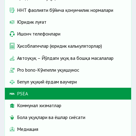
ННТ фаолияти бўйича қонунчилик нормалари
Юридик луғат
Ишонч телефонлари
Ҳисоблагичлар (юридик калькуляторлар)
Автоҳуқуқ – Йўлдаги ҳуқуқ ва бошқа масалалар
Pro bono-Кўнгилли ҳуқуқшунос
Бепул ҳуқуқий ёрдам ваучери
PSEA
Коммунал хизматлар
Бола ҳуқуқлари ва ёшлар сиёсати
Медиация