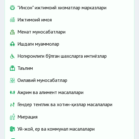
"Инсон" ижтимоий хизматлар марказлари
Ижтимоий ҳимоя
Меҳнат муносабатлари
Ишдаги муаммолар
Ногиронлиги бўлган шахсларга имтиёзлар
Таълим
Оилавий муносабатлар
Ажрим ва алимент масалалари
Гендер тенглик ва хотин-қизлар масалалари
Миграция
Уй-жой, ер ва коммунал масалалари