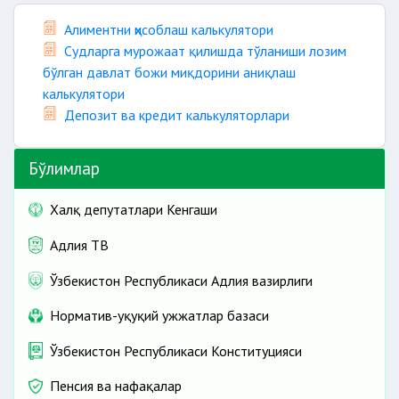
Алиментни ҳисоблаш калькулятори
Судларга мурожаат қилишда тўланиши лозим
бўлган давлат божи миқдорини аниқлаш
калькулятори
Депозит ва кредит калькуляторлари
Бўлимлар
Халқ депутатлари Кенгаши
Адлия ТВ
Ўзбекистон Республикаси Адлия вазирлиги
Норматив-ҳуқуқий ҳужжатлар базаси
Ўзбекистон Республикаси Конституцияси
Пенсия ва нафақалар