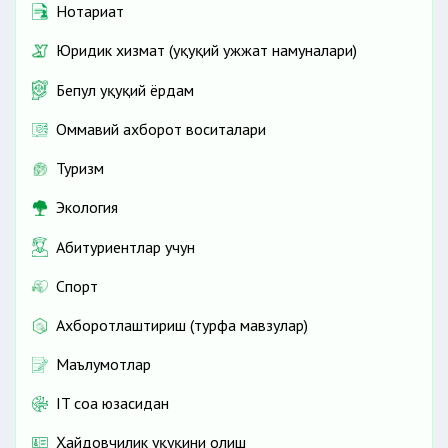
Нотариат
Юридик хизмат (ҳуқуқий ҳужжат намуналари)
Бепул ҳуқуқий ёрдам
Оммавий ахборот воситалари
Туризм
Экология
Абитуриентлар учун
Спорт
Ахборотлаштириш (турфа мавзулар)
Маълумотлар
IT соҳа юзасидан
Ҳайдовчилик ҳуқуқини олиш