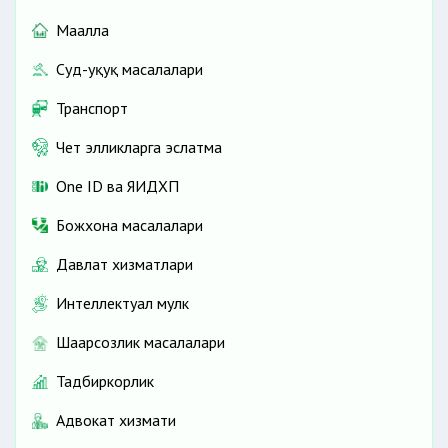
Маҳалла
Суд-ҳуқуқ масалалари
Транспорт
Чет элликларга эслатма
One ID ва ЯИДХП
Божхона масалалари
Давлат хизматлари
Интеллектуал мулк
Шаҳарсозлик масалалари
Тадбиркорлик
Адвокат хизмати