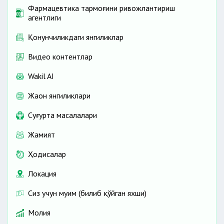
Фармацевтика тармоғини ривожлантириш
агентлиги
Қонунчиликдаги янгиликлар
Видео контентлар
Wakil AI
Жаҳон янгиликлари
Cуғурта масалалари
Жамият
Ҳодисалар
Локация
Сиз учун муҳим (билиб қўйган яхши)
Молия