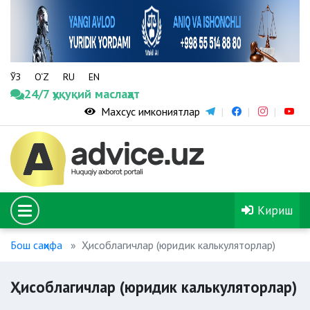
ЎЗ
O‘Z
RU
EN
24/7 ҳуқуқий маслаҳат
Махсус имкониятлар
Кириш
Бош саҳифа
Ҳисоблагичлар (юридик калькуляторлар)
Ҳисоблагичлар (юридик калькуляторлар)