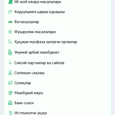
Уй-жой ижара масалалари
Коррупцияга қарши курашиш
Ватандошлар
Фуқаролик масалалари
Ҳуқуқни муҳофаза қилувчи органлар
Умумий ҳарбий мажбурият
Сиёсий партиялар ва сайлов
Соғлиқни сақлаш
Солиқлар
Мажбурий ижро
Банк соҳаси
Истеъмолчи ҳуқуқи