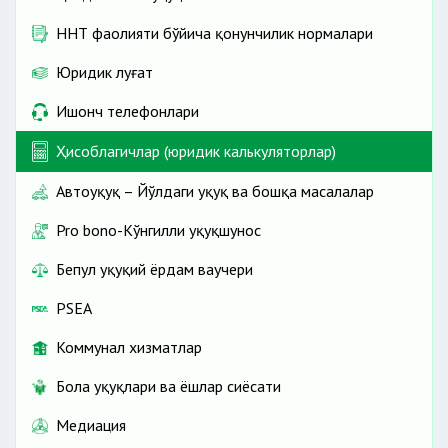
ННТ фаолияти бўйича қонунчилик нормалари
Юридик луғат
Ишонч телефонлари
Ҳисоблагичлар (юридик калькуляторлар)
Автоҳуқуқ – Йўлдаги ҳуқуқ ва бошқа масалалар
Pro bono-Кўнгилли ҳуқуқшунос
Бепул ҳуқуқий ёрдам ваучери
PSEA
Коммунал хизматлар
Бола ҳуқуқлари ва ёшлар сиёсати
Медиация