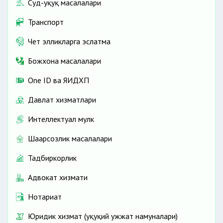
Суд-ҳуқуқ масалалари
Транспорт
Чет элликларга эслатма
Божхона масалалари
One ID ва ЯИДХП
Давлат хизматлари
Интеллектуал мулк
Шаҳарсозлик масалалари
Тадбиркорлик
Адвокат хизмати
Нотариат
Юридик хизмат (ҳуқуқий ҳужжат намуналари)