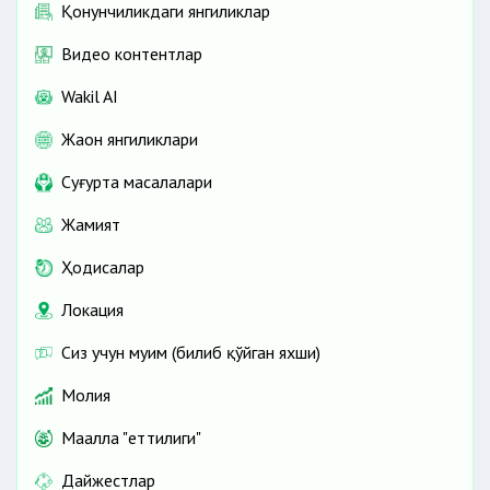
Қонунчиликдаги янгиликлар
Видео контентлар
Wakil AI
Жаҳон янгиликлари
Cуғурта масалалари
Жамият
Ҳодисалар
Локация
Сиз учун муҳим (билиб қўйган яхши)
Молия
Маҳалла "еттилиги"
Дайжестлар