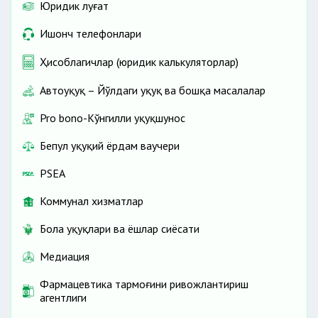
Юридик луғат
Ишонч телефонлари
Ҳисоблагичлар (юридик калькуляторлар)
Автоҳуқуқ – Йўлдаги ҳуқуқ ва бошқа масалалар
Pro bono-Кўнгилли ҳуқуқшунос
Бепул ҳуқуқий ёрдам ваучери
PSEA
Коммунал хизматлар
Бола ҳуқуқлари ва ёшлар сиёсати
Медиация
Фармацевтика тармоғини ривожлантириш
агентлиги