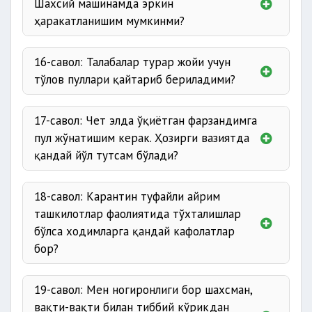
Шахсий машинамда эркин
ҳаракатланишим мумкинми?
16-савол: Талабалар турар жойи учун
тўлов пуллари қайтариб бериладими?
17-савол: Чет элда ўқиётган фарзандимга
пул жўнатишим керак. Ҳозирги вазиятда
қандай йўл тутсам бўлади?
18-савол: Карантин туфайли айрим
ташкилотлар фаолиятида тўхталишлар
бўлса ходимларга қандай кафолатлар
бор?
19-савол: Мен ногиронлиги бор шахсман,
вақти-вақти билан тиббий кўрикдан