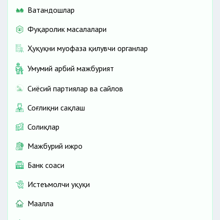
Ватандошлар
Фуқаролик масалалари
Ҳуқуқни муҳофаза қилувчи органлар
Умумий ҳарбий мажбурият
Сиёсий партиялар ва сайлов
Соғлиқни сақлаш
Солиқлар
Мажбурий ижро
Банк соҳаси
Истеъмолчи ҳуқуқи
Маҳалла