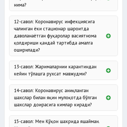
нима?
12-савол: Коронавирус инфекциясига
чалинган ёки стационар шароитда
даволанаётган фуқаролар васиятнома
қолдириши қандай тартибда амалга
оширилади?
13-савол: Жарималарнии карантиндан
кейин тўлашга рухсат мавжудми?
14-савол: Коронавирус аниқланган
шахслар билан яқин мулоқотда бўлган
шахслар доирасига кимлар киради?
15-савол: Мен Қўқон шахрида яшайман.