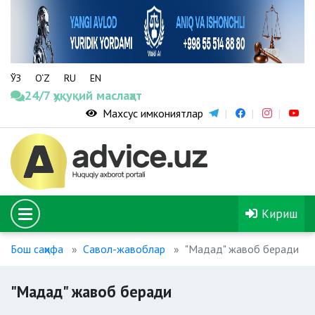
ЎЗ
O‘Z
RU
EN
24/7 ҳуқуқий маслаҳат
Махсус имкониятлар
Кириш
Бош саҳифа
Савол-жавоблар
"Мадад" жавоб беради
"Мадад" жавоб беради