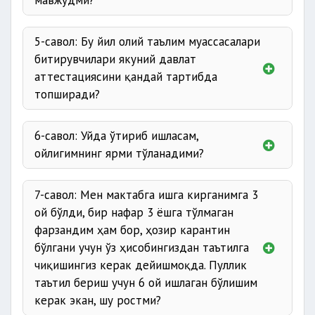
мавжудми?
5-савол: Бу йил олий таълим муассасалари
битирувчилари якуний давлат
аттестациясини қандай тартибда
топширади?
6-савол: Уйда ўтириб ишласам,
ойлигимнинг ярми тўланадими?
7-савол: Мен мактабга ишга кирганимга 3
ой бўлди, бир нафар 3 ёшга тўлмаган
фарзандим ҳам бор, ҳозир карантин
бўлгани учун ўз ҳисобингиздан таътилга
чиқишингиз керак дейишмоқда. Пуллик
таътил бериш учун 6 ой ишлаган бўлишим
керак экан, шу ростми?