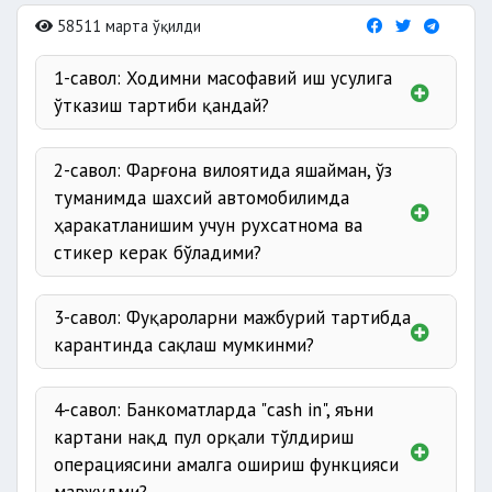
58511 марта ўқилди
1-савол: Ходимни масофавий иш усулига
ўтказиш тартиби қандай?
2-савол: Фарғона вилоятида яшайман, ўз
туманимда шахсий автомобилимда
ҳаракатланишим учун рухсатнома ва
стикер керак бўладими?
3-савол: Фуқароларни мажбурий тартибда
карантинда сақлаш мумкинми?
4-савол: Банкоматларда "cash in", яъни
картани нақд пул орқали тўлдириш
операциясини амалга ошириш функцияси