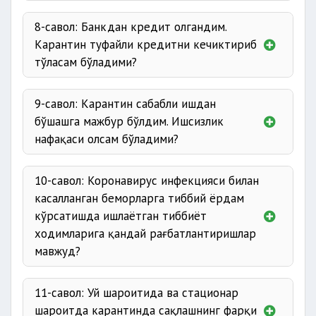
8-савол: Банкдан кредит олгандим.
Карантин туфайли кредитни кечиктириб
тўласам бўладими?
9-савол: Карантин сабабли ишдан
бўшашга мажбур бўлдим. Ишсизлик
нафақаси олсам бўладими?
10-савол: Коронавирус инфекцияси билан
касалланган беморларга тиббий ёрдам
кўрсатишда ишлаётган тиббиёт
ходимларига қандай рағбатлантиришлар
мавжуд?
11-савол: Уй шароитида ва стационар
шароитда карантинда сақлашнинг фарқи