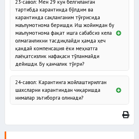
23-савол: Мен 29 кун белгиланган
тартибда карантинда бўлдим ва
карантинда сақланганим тўғрисида
маълумотнома беришди. Иш жойимдан бу
маълумотнома фақат ишга сабабсиз кела
олмаганликни тасдиқлайди ҳамда ҳеч
қандай компенсация ёки меҳнатга
лаёқатсизлик нафақаси тўланмайди
дейишди. Бу қанчалик тўғри?
24-савол: Карантинга жойлаштирилган
шахсларни карантиндан чиқаришда
нималар эътиборга олинади?