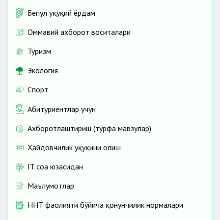
Бепул ҳуқуқий ёрдам
Оммавий ахборот воситалари
Туризм
Экология
Спорт
Абитуриентлар учун
Ахборотлаштириш (турфа мавзулар)
Ҳайдовчилик ҳуқуқини олиш
IT соҳа юзасидан
Маълумотлар
ННТ фаолияти бўйича қонунчилик нормалари