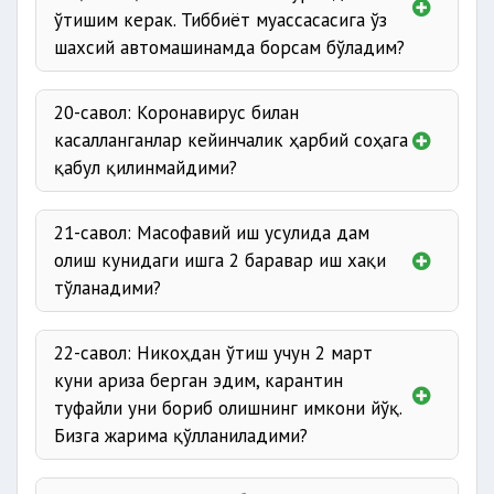
ўтишим керак. Тиббиёт муассасасига ўз
шахсий автомашинамда борсам бўладим?
20-савол: Коронавирус билан
касалланганлар кейинчалик ҳарбий соҳага
қабул қилинмайдими?
21-савол: Масофавий иш усулида дам
олиш кунидаги ишга 2 баравар иш хақи
тўланадими?
22-савол: Никоҳдан ўтиш учун 2 март
куни ариза берган эдим, карантин
туфайли уни бориб олишнинг имкони йўқ.
Бизга жарима қўлланиладими?