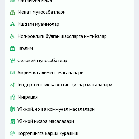
Меҳнат муносабатлари
Ишдаги муаммолар
Ногиронлиги бўлган шахсларга имтиёзлар
Таълим
Оилавий муносабатлар
Ажрим ва алимент масалалари
Гендер тенглик ва хотин-қизлар масалалари
Миграция
Уй-жой, ер ва коммунал масалалари
Уй-жой ижара масалалари
Коррупцияга қарши курашиш