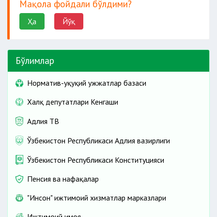
Мақола фойдали бўлдими?
Ҳа
Йўқ
Бўлимлар
Норматив-ҳуқуқий ҳужжатлар базаси
Халқ депутатлари Кенгаши
Адлия ТВ
Ўзбекистон Республикаси Адлия вазирлиги
Ўзбекистон Республикаси Конституцияси
Пенсия ва нафақалар
"Инсон" ижтимоий хизматлар марказлари
Ижтимоий ҳимоя