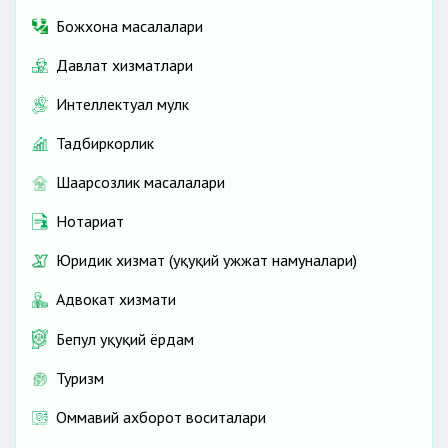
Божхона масалалари
Давлат хизматлари
Интеллектуал мулк
Тадбиркорлик
Шаҳарсозлик масалалари
Нотариат
Юридик хизмат (ҳуқуқий ҳужжат намуналари)
Адвокат хизмати
Бепул ҳуқуқий ёрдам
Туризм
Оммавий ахборот воситалари