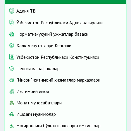
Адлия ТВ
Ўзбекистон Республикаси Адлия вазирлиги
Норматив-ҳуқуқий ҳужжатлар базаси
Халқ депутатлари Кенгаши
Ўзбекистон Республикаси Конституцияси
Пенсия ва нафақалар
"Инсон" ижтимоий хизматлар марказлари
Ижтимоий ҳимоя
Меҳнат муносабатлари
Ишдаги муаммолар
Ногиронлиги бўлган шахсларга имтиёзлар