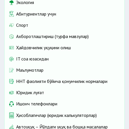
Экология
Абитуриентлар учун
Спорт
Ахборотлаштириш (турфа мавзулар)
Ҳайдовчилик ҳуқуқини олиш
IT соҳа юзасидан
Маълумотлар
ННТ фаолияти бўйича қонунчилик нормалари
Юридик луғат
Ишонч телефонлари
Ҳисоблагичлар (юридик калькуляторлар)
Автоҳуқуқ – Йўлдаги ҳуқуқ ва бошқа масалалар