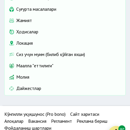
Cуғурта масалалари
Жамият
Ҳодисалар
Локация
Сиз учун муҳим (билиб қўйган яхши)
Маҳалла "еттилиги"
Молия
Дайжестлар
Кўнгилли ҳуқуқшунос (Pro bono)
Сайт харитаси
Алоқалар
Вакансия
Регламент
Реклама бериш
Фойдаланиш шартлари
24/7