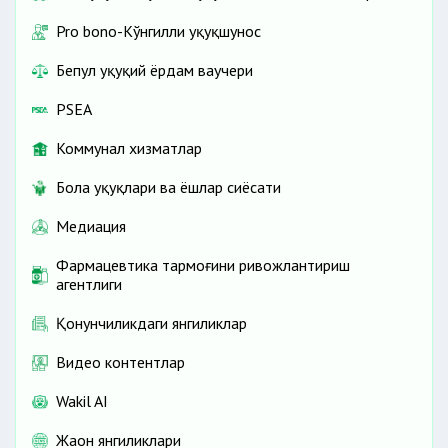
Pro bono-Кўнгилли ҳуқуқшунос
Бепул ҳуқуқий ёрдам ваучери
PSEA
Коммунал хизматлар
Бола ҳуқуқлари ва ёшлар сиёсати
Медиация
Фармацевтика тармоғини ривожлантириш
агентлиги
Қонунчиликдаги янгиликлар
Видео контентлар
Wakil AI
Жаҳон янгиликлари