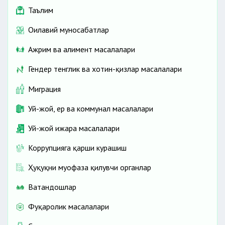
Таълим
Оилавий муносабатлар
Ажрим ва алимент масалалари
Гендер тенглик ва хотин-қизлар масалалари
Миграция
Уй-жой, ер ва коммунал масалалари
Уй-жой ижара масалалари
Коррупцияга қарши курашиш
Ҳуқуқни муҳофаза қилувчи органлар
Ватандошлар
Фуқаролик масалалари