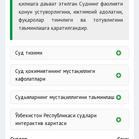
қилишга даъват этилган. Суднинг фаолияти
қонун устуворлигини, ижтимоий адолатни,
фуқаролар тинчлиги ва тотувлигини
таъминлашга қаратилгандир.
Суд тизими
суди
Суд ҳокимиятининг мустақиллиги
суди
кафолатлари
Судьяларнинг мустақиллигини таъминлаш
судлари
Ўзбекистон Республикаси судлари
интерактив харитаси
суди