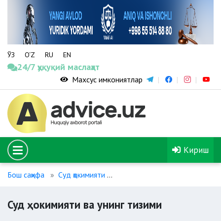
ЎЗ
O‘Z
RU
EN
24/7 ҳуқуқий маслаҳат
Махсус имкониятлар
Кириш
Бош саҳифа
Суд ҳокимияти
Суд ҳокимияти ва унинг тизим
Суд ҳокимияти ва унинг тизими