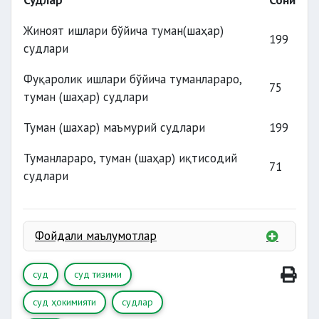
Судлар
Сони
судлари
Жиноят ишлари бўйича туман(шаҳар)
судлари
199
судлари
судлари
Фуқаролик ишлари бўйича туманлараро,
75
судлари
туман (шаҳар) судлари
Туман (шахар) маъмурий судлари
199
Туманлараро, туман (шаҳар) иқтисодий
71
судлари
Фойдали маълумотлар
суд
суд тизими
суд ҳокимияти
судлар