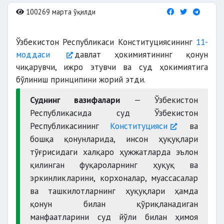
100269 марта ўқилди
Ўзбекистон Республикаси Конституциясининг
11-
моддаси
давлат ҳокимиятининг қонун
чиқарувчи, ижро этувчи ва суд ҳокимиятига
бўлиниш принципини жорий этди.
Суднинг вазифалари
— Ўзбекистон
Республикасида суд Ўзбекистон
Республикасининг
Конституцияси
ва
бошқа қонунларида, инсон ҳуқуқлари
тўғрисидаги халқаро ҳужжатларда эълон
қилинган фуқароларнинг ҳуқуқ ва
эркинликларини, корхоналар, муассасалар
ва ташкилотларнинг ҳуқуқлари ҳамда
қонун билан қўриқланадиган
манфаатларини суд йўли билан ҳимоя