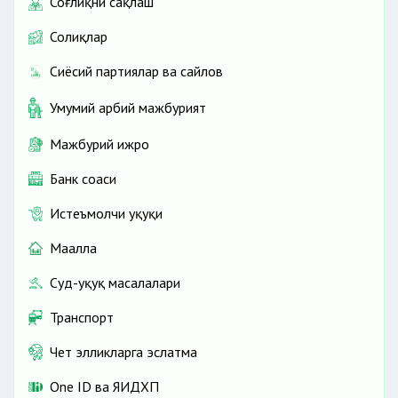
Соғлиқни сақлаш
Солиқлар
Сиёсий партиялар ва сайлов
Умумий ҳарбий мажбурият
Мажбурий ижро
Банк соҳаси
Истеъмолчи ҳуқуқи
Маҳалла
Суд-ҳуқуқ масалалари
Транспорт
Чет элликларга эслатма
One ID ва ЯИДХП