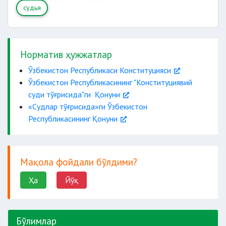
судья
Норматив ҳужжатлар
Ўзбекистон Республикаси Конституцияси
Ўзбекистон Республикасининг "Конституциявий
суди тўғрисида"ги Қонуни
«Судлар тўғрисида»ги Ўзбекистон
Республикасининг Қонуни
Мақола фойдали бўлдими?
Ҳа
Йўқ
Бўлимлар