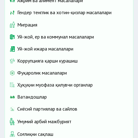
Ажрим ва алимент масалалари
Гендер тенглик ва хотин-қизлар масалалари
Миграция
Уй-жой, ер ва коммунал масалалари
Уй-жой ижара масалалари
Коррупцияга қарши курашиш
Фуқаролик масалалари
Ҳуқуқни муҳофаза қилувчи органлар
Ватандошлар
Сиёсий партиялар ва сайлов
Умумий ҳарбий мажбурият
Соғлиқни сақлаш