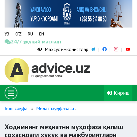
ЎЗ
O‘Z
RU
EN
24/7 ҳуқуқий маслаҳат
Махсус имкониятлар
Кириш
Бош саҳифа
Меҳнат муҳофазаси
Ходимнинг меҳнатни муҳоф
Ходимнинг меҳнатни муҳофаза қилиш
соҳасидаги ҳуқуқ ва мажбуриятлари