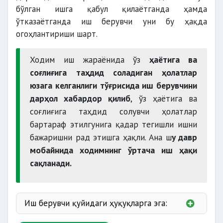
бўлган ишга қабул қилаётганда ҳамда
ўтказаётганда иш берувчи уни бу ҳақда
огоҳлантириши шарт.
Ходим иш жараёнида ўз
ҳаётига ва
соғлиғига таҳдид соладиган ҳолатлар
юзага келганлиги тўғрисида иш берувчини
дарҳол хабардор қилиб
, ўз ҳаётига ва
соғлиғига таҳдид солувчи ҳолатлар
бартараф этилгунига қадар тегишли ишни
бажаришни рад этишга ҳақли. Ана ш
у давр
мобайнида ходимнинг ўртача иш ҳақи
сақланади.
Батафсил.
Иш берувчи қуйидаги ҳуқуқларга эга:
меҳнатни муҳофаза қилиш ва