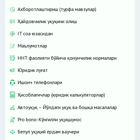
Ахборотлаштириш (турфа мавзулар)
Ҳайдовчилик ҳуқуқини олиш
IT соҳа юзасидан
Маълумотлар
ННТ фаолияти бўйича қонунчилик нормалари
Юридик луғат
Ишонч телефонлари
Ҳисоблагичлар (юридик калькуляторлар)
Автоҳуқуқ – Йўлдаги ҳуқуқ ва бошқа масалалар
Pro bono-Кўнгилли ҳуқуқшунос
Бепул ҳуқуқий ёрдам ваучери