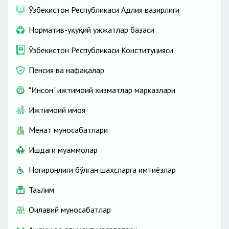
Ўзбекистон Республикаси Адлия вазирлиги
Норматив-ҳуқуқий ҳужжатлар базаси
Ўзбекистон Республикаси Конституцияси
Пенсия ва нафақалар
"Инсон" ижтимоий хизматлар марказлари
Ижтимоий ҳимоя
Батафсил.
Меҳнат муносабатлари
Ишдаги муаммолар
Ногиронлиги бўлган шахсларга имтиёзлар
Таълим
Оилавий муносабатлар