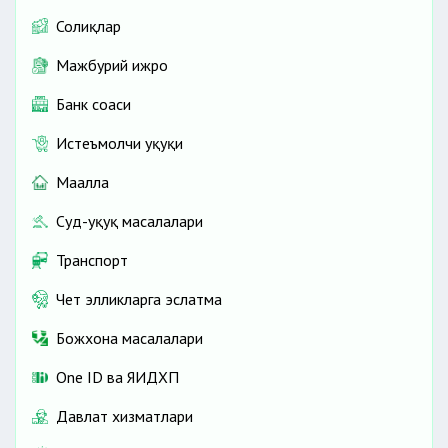
Солиқлар
Мажбурий ижро
Банк соҳаси
Истеъмолчи ҳуқуқи
Маҳалла
Суд-ҳуқуқ масалалари
Транспорт
Чет элликларга эслатма
Божхона масалалари
One ID ва ЯИДХП
Давлат хизматлари