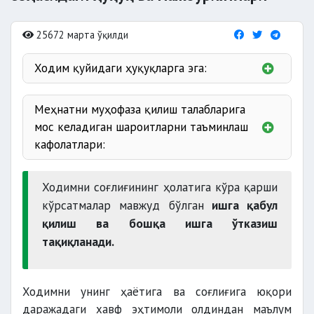
25672 марта ўқилди
Ходим қуйидаги ҳуқуқларга эга:
Меҳнатни муҳофаза қилиш талабларига
иш жойига эга бўлиш
мос келадиган шароитларни таъминлаш
кафолатлари:
талабларига мос келадиган
Ходимни соғлиғининг ҳолатига кўра қарши
шароитларда
кўрсатмалар мавжуд бўлган
ишга қабул
қилиш ва бошқа ишга ўтказиш
шахсий ва жамоавий ҳимоя
тақиқланади.
воситалари ҳақида ахборот олиш;
Ходимни унинг ҳаётига ва соғлиғига юқори
даражадаги хавф эҳтимоли олдиндан маълум