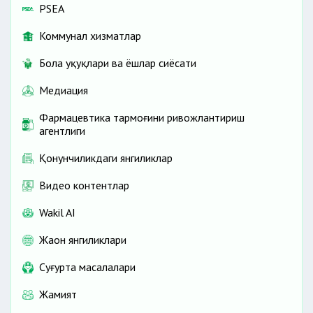
PSEA
Коммунал хизматлар
Бола ҳуқуқлари ва ёшлар сиёсати
Медиация
Фармацевтика тармоғини ривожлантириш
агентлиги
Қонунчиликдаги янгиликлар
Видео контентлар
Wakil AI
Жаҳон янгиликлари
Cуғурта масалалари
Жамият