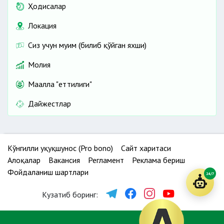
Ҳодисалар
Локация
Сиз учун муҳим (билиб қўйган яхши)
Молия
Маҳалла "еттилиги"
Дайжестлар
Кўнгилли ҳуқуқшунос (Pro bono)
Сайт харитаси
Алоқалар
Вакансия
Регламент
Реклама бериш
Фойдаланиш шартлари
24/7
Кузатиб боринг: