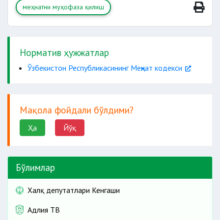
меҳнатни муҳофаза қилиш
ишларни бехатар олиб боришга доир
имтиёзлар ва
нормаларга
компенсациялар
ва бошқалар
Норматив ҳужжатлар
алкоголли ичимликдан, гиёҳвандлик ёки
Ўзбекистон Республикасининг Меҳнат кодекси
токсик модда таъсиридан мастлик
ҳолатини текшириш учун ходимларни
тиббий кўрикдан ўтказиш;
Мақола фойдали бўлдими?
Ҳа
Йўқ
Бўлимлар
Халқ депутатлари Кенгаши
Адлия ТВ