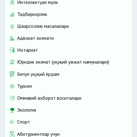
Интеллектуал мулк
Тадбиркорлик
Шаҳарсозлик масалалари
Адвокат хизмати
Нотариат
Юридик хизмат (ҳуқуқий ҳужжат намуналари)
Бепул ҳуқуқий ёрдам
Туризм
Оммавий ахборот воситалари
Экология
Спорт
Абитуриентлар учун