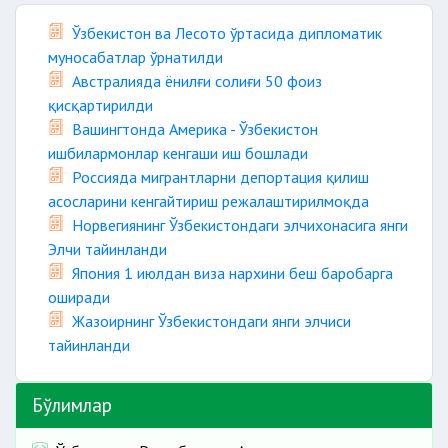
Ўзбекистон ва Лесото ўртасида дипломатик
муносабатлар ўрнатилди
Австралияда ёнилғи солиғи 50 фоиз
қисқартирилди
Вашингтонда Америка - Ўзбекистон
ишбилармонлар кенгаши иш бошлади
Россияда мигрантларни депортация қилиш
асосларини кенгайтириш режалаштирилмоқда
Норвегиянинг Ўзбекистондаги элчихонасига янги
Элчи тайинланди
Япония 1 июлдан виза нархини беш баробарга
оширади
Жазоирнинг Ўзбекистондаги янги элчиси
тайинланди
Бўлимлар