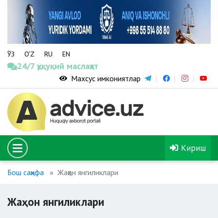
ЎЗ
O‘Z
RU
EN
24/7 ҳуқуқий маслаҳат
Махсус имкониятлар
Кириш
Бош саҳифа
Жаҳон янгиликлари
Жаҳон янгиликлари