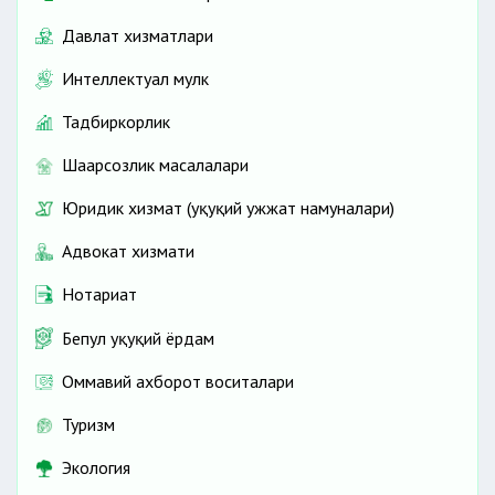
Давлат хизматлари
Интеллектуал мулк
Тадбиркорлик
Шаҳарсозлик масалалари
Юридик хизмат (ҳуқуқий ҳужжат намуналари)
Адвокат хизмати
Нотариат
Бепул ҳуқуқий ёрдам
Оммавий ахборот воситалари
Туризм
Экология