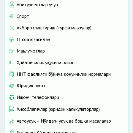
Абитуриентлар учун
Спорт
Ахборотлаштириш (турфа мавзулар)
IT соҳа юзасидан
Маълумотлар
Ҳайдовчилик ҳуқуқини олиш
ННТ фаолияти бўйича қонунчилик нормалари
Юридик луғат
Ишонч телефонлари
Ҳисоблагичлар (юридик калькуляторлар)
Автоҳуқуқ – Йўлдаги ҳуқуқ ва бошқа масалалар
Pro bono-Кўнгилли ҳуқуқшунос