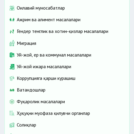
Оилавий муносабатлар
Ажрим ва алимент масалалари
Гендер тенглик ва хотин-қизлар масалалари
Миграция
Уй-жой, ер ва коммунал масалалари
Уй-жой ижара масалалари
Коррупцияга қарши курашиш
Ватандошлар
Фуқаролик масалалари
Ҳуқуқни муҳофаза қилувчи органлар
Солиқлар