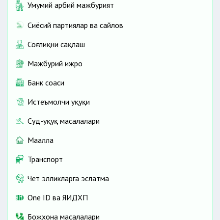
Умумий ҳарбий мажбурият
Сиёсий партиялар ва сайлов
Соғлиқни сақлаш
Мажбурий ижро
Банк соҳаси
Истеъмолчи ҳуқуқи
Суд-ҳуқуқ масалалари
Маҳалла
Транспорт
Чет элликларга эслатма
One ID ва ЯИДХП
Божхона масалалари