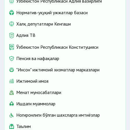
Ўзбекистон Республикаси Адлия вазирлиги
Норматив-ҳуқуқий ҳужжатлар базаси
Халқ депутатлари Кенгаши
Адлия ТВ
Ўзбекистон Республикаси Конституцияси
Пенсия ва нафақалар
"Инсон" ижтимоий хизматлар марказлари
Ижтимоий ҳимоя
Меҳнат муносабатлари
Ишдаги муаммолар
Ногиронлиги бўлган шахсларга имтиёзлар
Таълим