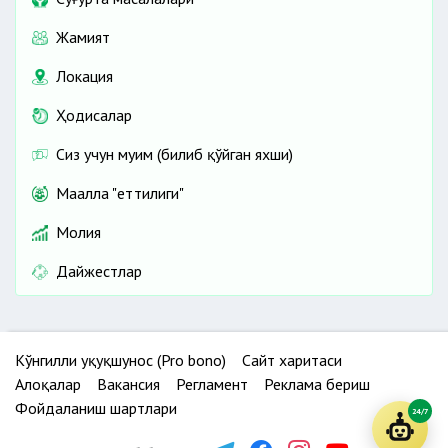
Жамият
Локация
Ҳодисалар
Сиз учун муҳим (билиб қўйган яхши)
Маҳалла "еттилиги"
Молия
Дайжестлар
Кўнгилли ҳуқуқшунос (Pro bono)
Сайт харитаси
Алоқалар
Вакансия
Регламент
Реклама бериш
Фойдаланиш шартлари
24/7