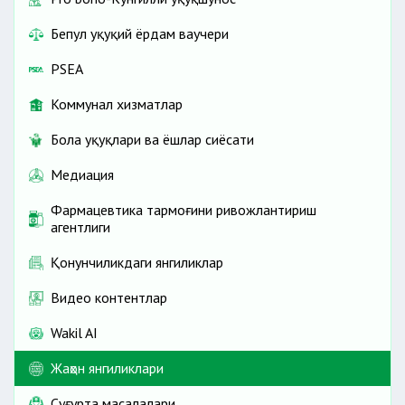
Бепул ҳуқуқий ёрдам ваучери
PSEA
Коммунал хизматлар
Бола ҳуқуқлари ва ёшлар сиёсати
Медиация
Фармацевтика тармоғини ривожлантириш
агентлиги
Қонунчиликдаги янгиликлар
Видео контентлар
Wakil AI
Жаҳон янгиликлари
Cуғурта масалалари