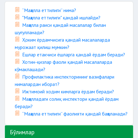
“Маҳалла еттилиги” нима?
"Маҳалла еттилиги" қандай ишлайди?
Маҳалла раиси қандай масалалар билан
шуғулланади?
Ҳоким ёрдамчисига қандай масалаларда
мурожаат қилиш мумкин?
Ёшлар етакчиси ёшларга қандай ёрдам беради?
Хотин-қизлар фаоли қандай масалаларда
кўмаклашади?
Профилактика инспекторининг вазифалари
нималардан иборат?
Ижтимоий ходим кимларга ёрдам беради?
Маҳалладаги солиқ инспектори қандай ёрдам
беради?
“Маҳалла еттилиги” фаолияти қандай баҳоланади?
Бўлимлар