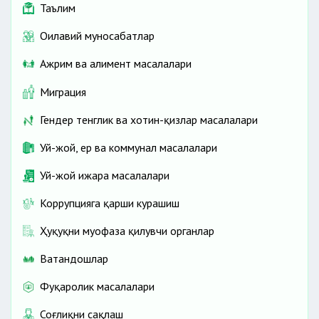
Таълим
Оилавий муносабатлар
Ажрим ва алимент масалалари
Миграция
Гендер тенглик ва хотин-қизлар масалалари
Уй-жой, ер ва коммунал масалалари
Уй-жой ижара масалалари
Коррупцияга қарши курашиш
Ҳуқуқни муҳофаза қилувчи органлар
Ватандошлар
Фуқаролик масалалари
Соғлиқни сақлаш