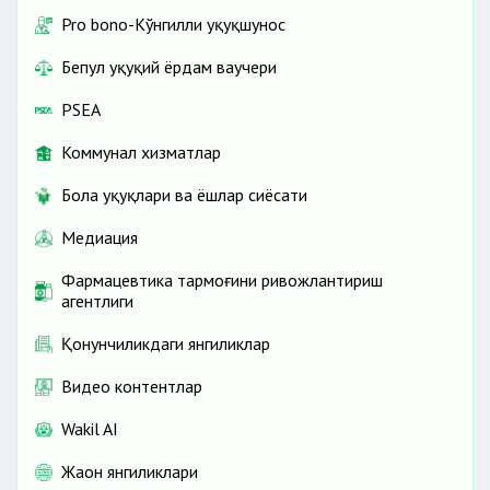
Pro bono-Кўнгилли ҳуқуқшунос
Бепул ҳуқуқий ёрдам ваучери
PSEA
Коммунал хизматлар
Бола ҳуқуқлари ва ёшлар сиёсати
Медиация
Фармацевтика тармоғини ривожлантириш
агентлиги
Қонунчиликдаги янгиликлар
Видео контентлар
Wakil AI
Жаҳон янгиликлари