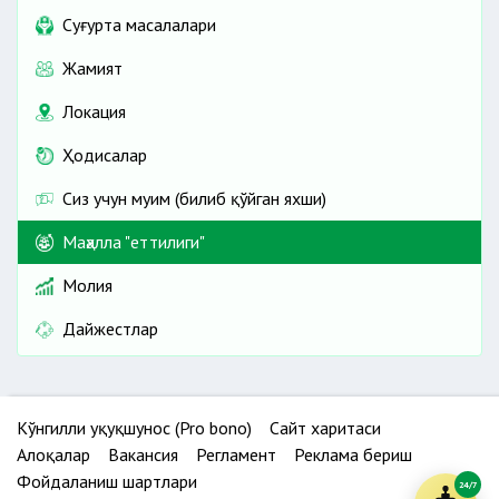
Cуғурта масалалари
Жамият
Локация
Ҳодисалар
Сиз учун муҳим (билиб қўйган яхши)
Маҳалла "еттилиги"
Молия
Дайжестлар
Кўнгилли ҳуқуқшунос (Pro bono)
Сайт харитаси
Алоқалар
Вакансия
Регламент
Реклама бериш
Фойдаланиш шартлари
24/7