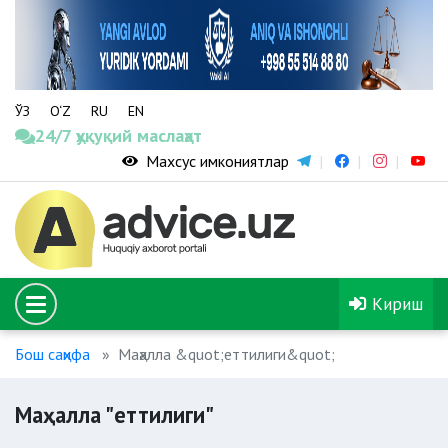
ЎЗ
O‘Z
RU
EN
24/7 ҳуқуқий маслаҳат
Махсус имкониятлар
Кириш
Бош саҳифа
Маҳалла &quot;еттилиги&quot;
Маҳалла "еттилиги"