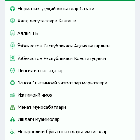
Норматив-ҳуқуқий ҳужжатлар базаси
Халқ депутатлари Кенгаши
Адлия ТВ
Ўзбекистон Республикаси Адлия вазирлиги
Ўзбекистон Республикаси Конституцияси
Пенсия ва нафақалар
"Инсон" ижтимоий хизматлар марказлари
Ижтимоий ҳимоя
Меҳнат муносабатлари
Ишдаги муаммолар
Ногиронлиги бўлган шахсларга имтиёзлар