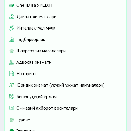
One ID ва ЯИДХП
Давлат хизматлари
Интеллектуал мулк
Тадбиркорлик
Шаҳарсозлик масалалари
Адвокат хизмати
Нотариат
Юридик хизмат (ҳуқуқий ҳужжат намуналари)
Бепул ҳуқуқий ёрдам
Оммавий ахборот воситалари
Туризм
Экология