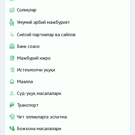
Солиқлар
Умумий ҳарбий мажбурият
Сиёсий партиялар ва сайлов
Банк соҳаси
Мажбурий ижро
Истеъмолчи ҳуқуқи
Маҳалла
Суд-ҳуқуқ масалалари
Транспорт
Чет элликларга эслатма
Божхона масалалари