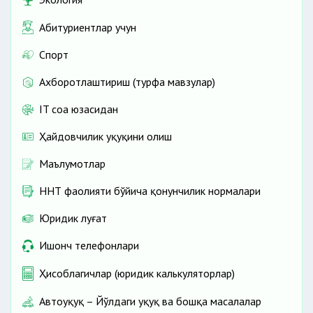
Абитуриентлар учун
Спорт
Ахборотлаштириш (турфа мавзулар)
IT соҳа юзасидан
Ҳайдовчилик ҳуқуқини олиш
Маълумотлар
ННТ фаолияти бўйича қонунчилик нормалари
Юридик луғат
Ишонч телефонлари
Ҳисоблагичлар (юридик калькуляторлар)
Автоҳуқуқ – Йўлдаги ҳуқуқ ва бошқа масалалар