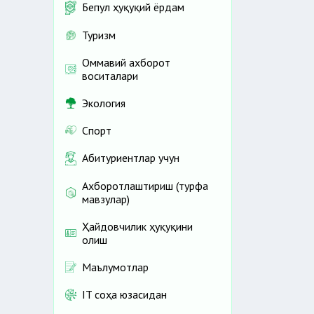
Бепул ҳуқуқий ёрдам
Туризм
Оммавий ахборот
воситалари
Экология
Спорт
Абитуриентлар учун
Ахборотлаштириш (турфа
мавзулар)
Ҳайдовчилик ҳуқуқини
олиш
Маълумотлар
IT соҳа юзасидан