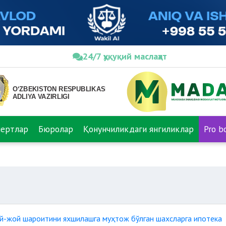
24/7 ҳуқуқий маслаҳат
пертлар
Бюролар
Қонунчиликдаги янгиликлар
Pro b
уй-жой шароитини яхшилашга муҳтож бўлган шахсларга ипотека