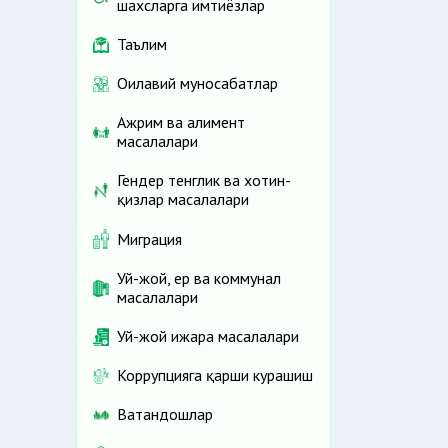
шахсларга имтиёзлар
Таълим
Оилавий муносабатлар
Ажрим ва алимент
масалалари
Гендер тенглик ва хотин-
қизлар масалалари
Миграция
Уй-жой, ер ва коммунал
масалалари
Уй-жой ижара масалалари
Коррупцияга қарши курашиш
Ватандошлар