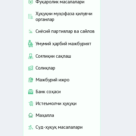
Фуқаролик масалалари
Ҳуқуқни муҳофаза қилувчи
органлар
Сиёсий партиялар ва сайлов
Умумий ҳарбий мажбурият
Соғлиқни сақлаш
Солиқлар
Мажбурий ижро
Банк соҳаси
Истеъмолчи ҳуқуқи
Маҳалла
Суд-ҳуқуқ масалалари