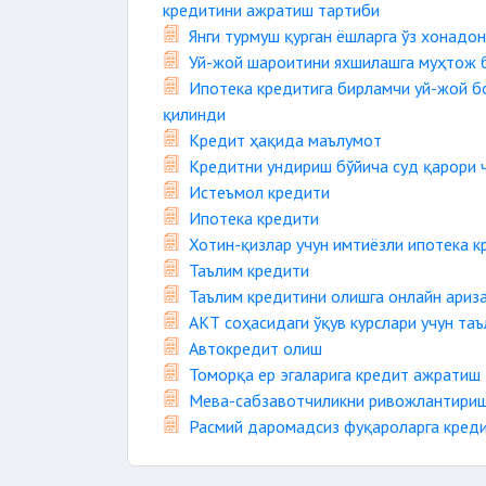
кредитини ажратиш тартиби
Янги турмуш қурган ёшларга ўз хонадо
Уй-жой шароитини яхшилашга муҳтож б
Ипотека кредитига бирламчи уй-жой б
қилинди
Кредит ҳақида маълумот
Кредитни ундириш бўйича суд қарори 
Истеъмол кредити
Ипотека кредити
Хотин-қизлар учун имтиёзли ипотека к
Таълим кредити
Таълим кредитини олишга онлайн ариз
АКТ соҳасидаги ўқув курслари учун та
Автокредит олиш
Томорқа ер эгаларига кредит ажратиш
Мева-сабзавотчиликни ривожлантириш
Расмий даромадсиз фуқароларга кред