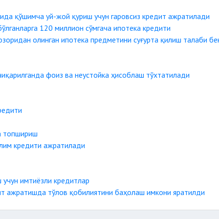
нида қўшимча уй-жой қуриш учун гаровсиз кредит ажратилади
ўлганларга 120 миллион сўмгача ипотека кредити
озоридан олинган ипотека предметини суғурта қилиш талаби бе
чиқарилганда фоиз ва неустойка ҳисоблаш тўхтатилади
редити
а топшириш
ълим кредити ажратилади
 учун имтиёзли кредитлар
ит ажратишда тўлов қобилиятини баҳолаш имкони яратилди