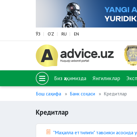
ЎЗ
O‘Z
RU
EN
Биз ҳақимизда
Янгиликлар
Экс
Бош саҳифа
Банк соҳаси
Кредитлар
Кредитлар
"Маҳалла еттилиги" тавсияси асосида 