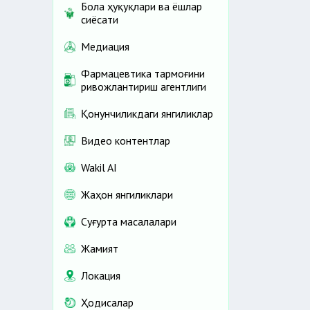
Бола ҳуқуқлари ва ёшлар
сиёсати
Медиация
Фармацевтика тармоғини
ривожлантириш агентлиги
Қонунчиликдаги янгиликлар
Видео контентлар
Wakil AI
Жаҳон янгиликлари
Cуғурта масалалари
Жамият
Локация
Ҳодисалар