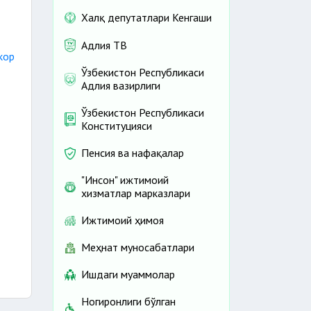
Халқ депутатлари Кенгаши
Адлия ТВ
кор
Ўзбекистон Республикаси
Адлия вазирлиги
Ўзбекистон Республикаси
Конституцияси
Пенсия ва нафақалар
"Инсон" ижтимоий
хизматлар марказлари
Ижтимоий ҳимоя
Меҳнат муносабатлари
Ишдаги муаммолар
Ногиронлиги бўлган