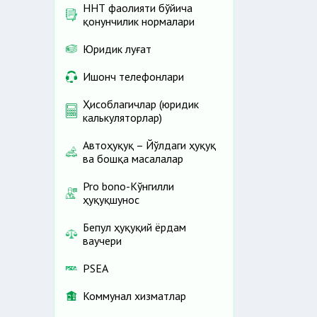
ННТ фаолияти бўйича
қонунчилик нормалари
Юридик луғат
Ишонч телефонлари
Ҳисоблагичлар (юридик
калькуляторлар)
Автоҳуқуқ – Йўлдаги ҳуқуқ
ва бошқа масалалар
Pro bono-Кўнгилли
ҳуқуқшунос
Бепул ҳуқуқий ёрдам
ваучери
PSEA
Коммунал хизматлар