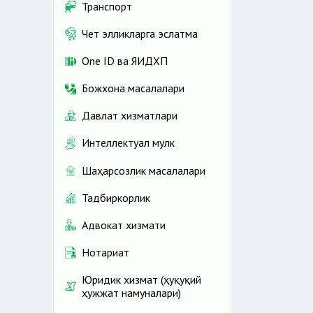
Транспорт
Чет элликларга эслатма
One ID ва ЯИДХП
Божхона масалалари
Давлат хизматлари
Интеллектуал мулк
Шаҳарсозлик масалалари
Тадбиркорлик
Адвокат хизмати
Нотариат
Юридик хизмат (ҳуқуқий
ҳужжат намуналари)