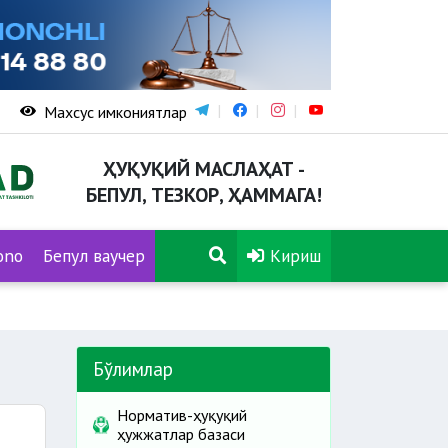
Махсус имкониятлар
ҲУҚУҚИЙ МАСЛАҲАТ -
БЕПУЛ, ТЕЗКОР, ҲАММАГА!
ono
Бепул ваучер
Кириш
Бўлимлар
Норматив-ҳуқуқий
ҳужжатлар базаси