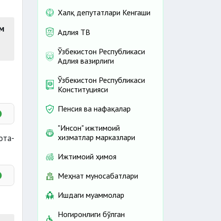
Халқ депутатлари Кенгаши
ом
Адлия ТВ
Ўзбекистон Республикаси
Адлия вазирлиги
Ўзбекистон Республикаси
Конституцияси
Пенсия ва нафақалар
"Инсон" ижтимоий
хизматлар марказлари
ота-
икат
Ижтимоий ҳимоя
Меҳнат муносабатлари
Ишдаги муаммолар
Ногиронлиги бўлган