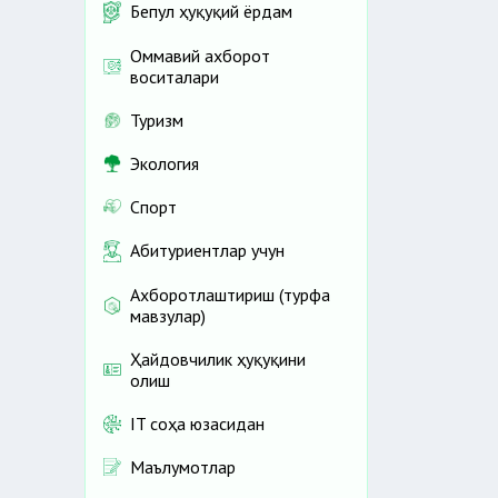
Бепул ҳуқуқий ёрдам
Оммавий ахборот
воситалари
Туризм
Экология
Спорт
Абитуриентлар учун
Ахборотлаштириш (турфа
мавзулар)
Ҳайдовчилик ҳуқуқини
олиш
IT соҳа юзасидан
Маълумотлар