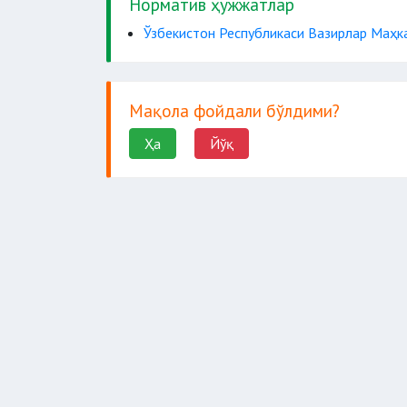
Норматив ҳужжатлар
Ўзбекистон Республикаси Вазирлар Маҳка
Мақола фойдали бўлдими?
Ҳа
Йўқ