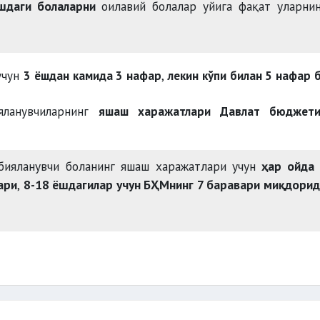
ёшдаги болаларни
оилавий болалар уйига фақат уларни
м этилганлар
васийлик (ҳомий
ар
учун
3 ёшдан камида 3 нафар
,
лекин кўпи билан 5 нафар 
яланувчиларнинг
яшаш харажатлари Давлат бюджети
и мавжуд бўлган шахслар:
ари
Ижтимоий ҳимоя ягона реестри
рбияланувчи боланинг яшаш харажатлари учун
ҳар ойда 
онкологик касалликлар
ари
,
8-18 ёшдагилар учун БҲМнинг 7 баравари миқдори
р этувчи I ва II гуруҳ ногиронлигига
ҳуқуқига эга бўлм