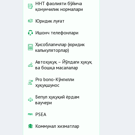
ННТ фаолияти бўйича
қонунчилик нормалари
Юридик луғат
Ишонч телефонлари
Ҳисоблагичлар (юридик
калькуляторлар)
Автоҳуқуқ – Йўлдаги ҳуқуқ
ва бошқа масалалар
Pro bono-Кўнгилли
ҳуқуқшунос
Бепул ҳуқуқий ёрдам
ваучери
PSEA
Коммунал хизматлар