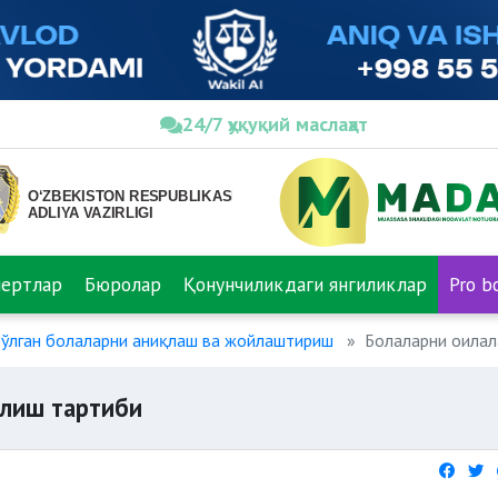
24/7 ҳуқуқий маслаҳат
пертлар
Бюролар
Қонунчиликдаги янгиликлар
Pro b
бўлган болаларни аниқлаш ва жойлаштириш
Болаларни оилал
олиш тартиби