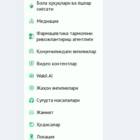
Бола ҳуқуқлари ва ёшлар
сиёсати
Медиация
Фармацевтика тармоғини
ривожлантириш агентлиги
Қонунчиликдаги янгиликлар
Видео контентлар
Wakil AI
Жаҳон янгиликлари
Cуғурта масалалари
Жамият
Ҳодисалар
Локация