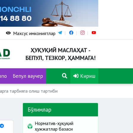
Махсус имкониятлар
ҲУҚУҚИЙ МАСЛАҲАТ -
БЕПУЛ, ТЕЗКОР, ҲАММАГА!
ono
Бепул ваучер
Кириш
арга тарбияга олиш тартиби
Бўлимлар
Норматив-ҳуқуқий
ҳужжатлар базаси