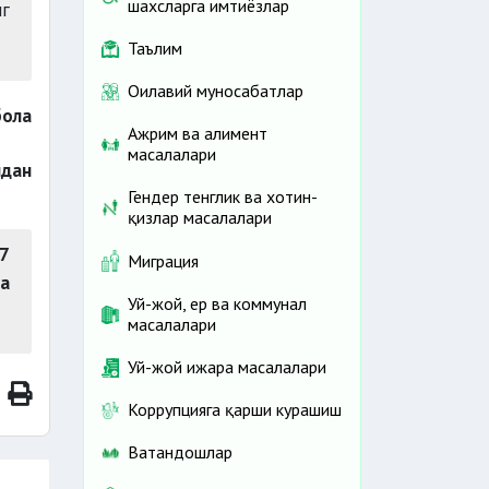
шахсларга имтиёзлар
нг
лик)
Таълим
Оилавий муносабатлар
бола
Ажрим ва алимент
масалалари
дан
Гендер тенглик ва хотин-
қизлар масалалари
7
Миграция
да
Уй-жой, ер ва коммунал
масалалари
Уй-жой ижара масалалари
аган
Коррупцияга қарши курашиш
Ватандошлар