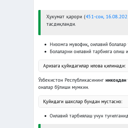
Ҳукумат қарори (
451-сон, 16.08.202
тасдиқланди.
Низомга мувофиқ, оилавий болалар 
Болаларни оилавий тарбияга олиш 
Аризага қуйидагилар илова қилинади:
врачлик
Ўзбекистон Республикасининг
никоҳдан 
хулосаси
оналар бўлиши мумкин.
номзодларнинг
ота-онал
нусхаси
Қуйидаги шахслар бундан мустасно:
Оилавий тарбиялаш учун туғилгани
суд томонидан муомалага лаёқа