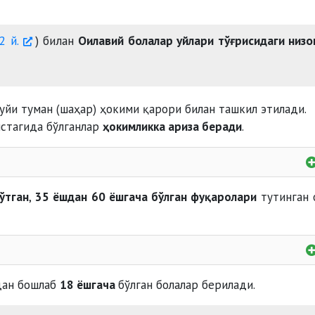
2 й.
) билан
Оилавий болалар уйлари тўғрисидаги низ
уйи туман (шаҳар) ҳокими қарори билан ташкил этилади.
истагида бўлганлар
ҳокимликка ариза беради
.
-маслаҳат комиссиясининг
ўтган
,
35 ёшдан 60 ёшгача бўлган фуқаролари
тутинган 
арни тайёрлаш курсидан ўтганлиги
сертиф
дан бошлаб
18 ёшгача
бўлган болалар берилади.
тсиз
деб топилганлар