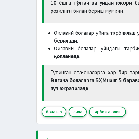
10 ёшга тўлган ва ундан юқори 
ота-оналик ҳуқуқларидан маҳру
розилиги билан бериш мумкин.
мажбуриятидан четлаштирилганл
Оилавий болалар уйига тарбиялаш 
берилади
.
Оилавий болалар уйидаги тарби
е) қуйидаги касалликлардан бир
қопланади
.
I, II, V гуруҳ диспансер
Темир дафтар
Аёллар дафт
Тутинган ота-оналарга ҳар бир та
ёшгача болаларга БҲМнинг 5 барав
наркологик касалликлар
пул ажратилади
.
ақли заифликнинг
меҳнатга яроқлиликни инко
турар жойга
болалар
оила
тарбияга олиш
шахслар