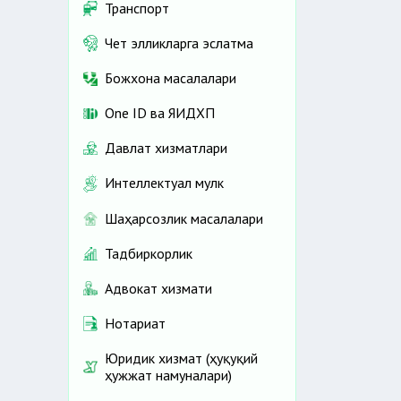
Транспорт
Чет элликларга эслатма
Божхона масалалари
One ID ва ЯИДХП
Давлат хизматлари
Интеллектуал мулк
Шаҳарсозлик масалалари
Тадбиркорлик
Адвокат хизмати
Нотариат
Юридик хизмат (ҳуқуқий
ҳужжат намуналари)