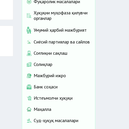
Фуқаролик масалалари
Ҳуқуқни муҳофаза қилувчи
органлар
Умумий ҳарбий мажбурият
Сиёсий партиялар ва сайлов
Соғлиқни сақлаш
Солиқлар
Мажбурий ижро
Банк соҳаси
Истеъмолчи ҳуқуқи
Маҳалла
Суд-ҳуқуқ масалалари