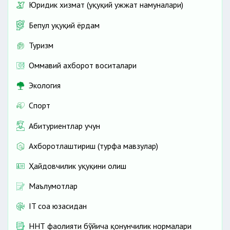
Юридик хизмат (ҳуқуқий ҳужжат намуналари)
Бепул ҳуқуқий ёрдам
Туризм
Оммавий ахборот воситалари
Экология
Спорт
Абитуриентлар учун
Ахборотлаштириш (турфа мавзулар)
Ҳайдовчилик ҳуқуқини олиш
Маълумотлар
IT соҳа юзасидан
ННТ фаолияти бўйича қонунчилик нормалари