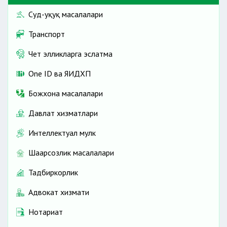
Суд-ҳуқуқ масалалари
Транспорт
Чет элликларга эслатма
One ID ва ЯИДХП
Божхона масалалари
Давлат хизматлари
Интеллектуал мулк
Шаҳарсозлик масалалари
Тадбиркорлик
Адвокат хизмати
Нотариат