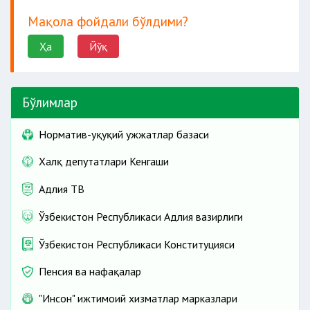
Мақола фойдали бўлдими?
Ҳа
Йўқ
Бўлимлар
Норматив-ҳуқуқий ҳужжатлар базаси
Халқ депутатлари Кенгаши
Адлия ТВ
Ўзбекистон Республикаси Адлия вазирлиги
Ўзбекистон Республикаси Конституцияси
Пенсия ва нафақалар
"Инсон" ижтимоий хизматлар марказлари