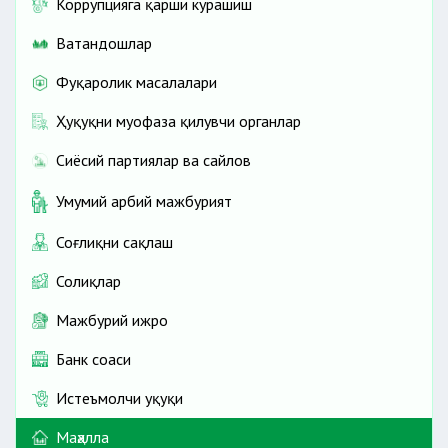
Коррупцияга қарши курашиш
Ватандошлар
Фуқаролик масалалари
Ҳуқуқни муҳофаза қилувчи органлар
Сиёсий партиялар ва сайлов
Умумий ҳарбий мажбурият
Соғлиқни сақлаш
Солиқлар
Мажбурий ижро
Банк соҳаси
Истеъмолчи ҳуқуқи
Маҳалла