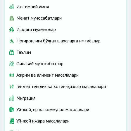
Ижтимоий ҳимоя
Меҳнат муносабатлари
Ишдаги муаммолар
Ногиронлиги бўлган шахсларга имтиёзлар
Таълим
Оилавий муносабатлар
Ажрим ва алимент масалалари
Гендер тенглик ва хотин-қизлар масалалари
Миграция
Уй-жой, ер ва коммунал масалалари
Уй-жой ижара масалалари