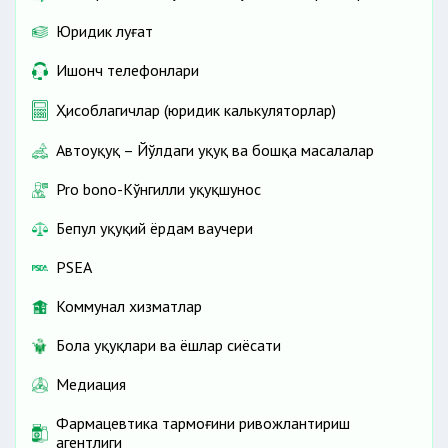
Юридик луғат
Ишонч телефонлари
Ҳисоблагичлар (юридик калькуляторлар)
Автоҳуқуқ – Йўлдаги ҳуқуқ ва бошқа масалалар
Pro bono-Кўнгилли ҳуқуқшунос
Бепул ҳуқуқий ёрдам ваучери
PSEA
Коммунал хизматлар
Бола ҳуқуқлари ва ёшлар сиёсати
Медиация
Фармацевтика тармоғини ривожлантириш
агентлиги