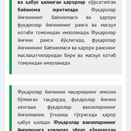
ва қабул қилинган қарорлар
кўрсатилган
баённома юритилади
. Фуқаролар
йиғинининг баённомаси ва қарори
фуқаролар йиғинининг раиси ва масъул
котиби томонидан имзоланади. Фуқаролар
йиғини раиси йўқлигида, фуқаролар
йиғинининг баённомаси ва қарори раиснинг
маслаҳатчиларидан бири ва масъул котиб
томонидан имзоланади.
Фуқаролар йиғинини чақиришнинг имкони
бўлмаган тақдирда, фуқаролар йиғини
кенгаши фуқаролар вакилларининг
йиғилишини ўтказиш тўғрисида қарор
қабул қилади.
Фуқаролар вакилларининг
йиғилишига
ҳовлилар, уйлар, кўчалардан