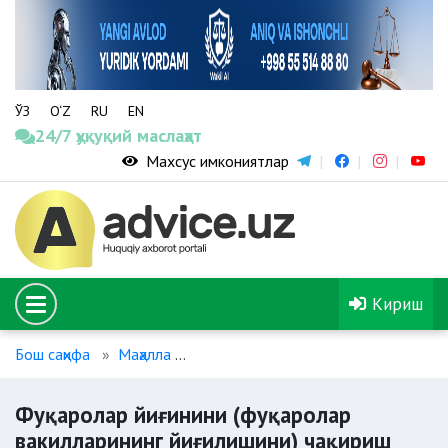
ЎЗ
O‘Z
RU
EN
24/7 ҳуқуқий маслаҳат
Махсус имкониятлар
Кириш
Бош саҳифа
Маҳалла
Фуқаролар йиғинини (фуқаролар ва
Фуқаролар йиғинини (фуқаролар
вакилларининг йиғилишини) чақириш