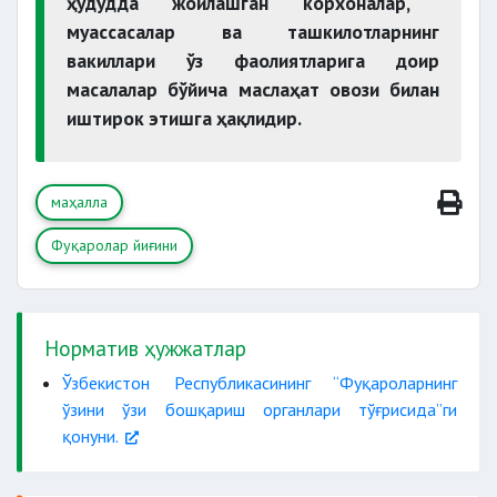
ҳудудда жойлашган корхоналар,
муассасалар ва ташкилотларнинг
вакиллари ўз фаолиятларига доир
масалалар бўйича маслаҳат овози билан
иштирок этишга ҳақлидир.
маҳалла
Фуқаролар йиғини
Норматив ҳужжатлар
Ўзбекистон Республикасининг “Фуқароларнинг
ўзини ўзи бошқариш органлари тўғрисида”ги
қонуни.