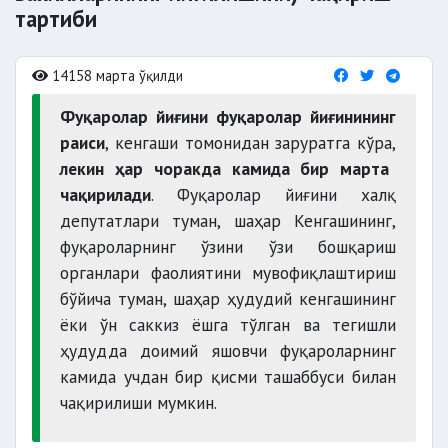
тартиби
14158 марта ўқилди
Фуқаролар йиғини фуқаролар йиғинининг
раиси
, кенгаши томонидан заруратга кўра,
лекин ҳар чоракда камида бир марта
чақирилади
. Фуқаролар йиғини халқ
депутатлари туман, шаҳар Кенгашининг,
фуқароларнинг ўзини ўзи бошқариш
органлари фаолиятини мувофиқлаштириш
бўйича туман, шаҳар ҳудудий кенгашининг
ёки ўн саккиз ёшга тўлган ва тегишли
ҳудудда доимий яшовчи фуқароларнинг
камида учдан бир қисми ташаббуси билан
чақирилиши мумкин.