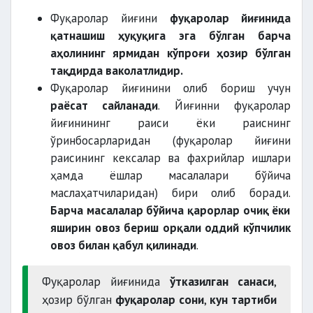
Фуқаролар йиғини
фуқаролар йиғинида
қатнашиш ҳуқуқига эга бўлган барча
аҳолининг ярмидан кўпроғи ҳозир бўлган
тақдирда ваколатлидир.
Фуқаролар йиғинини олиб бориш учун
раёсат сайланади
. Йиғинни фуқаролар
йиғинининг раиси ёки раиснинг
ўринбосарларидан (фуқаролар йиғини
раисининг кексалар ва фахрийлар ишлари
ҳамда ёшлар масалалари бўйича
маслаҳатчиларидан) бири олиб боради.
Барча масалалар бўйича қарорлар очиқ ёки
яширин овоз бериш орқали оддий кўпчилик
овоз билан қабул қилинади
.
Фуқаролар йиғинида
ўтказилган санаси
,
ҳозир бўлган
фуқаролар сони
,
кун тартиби