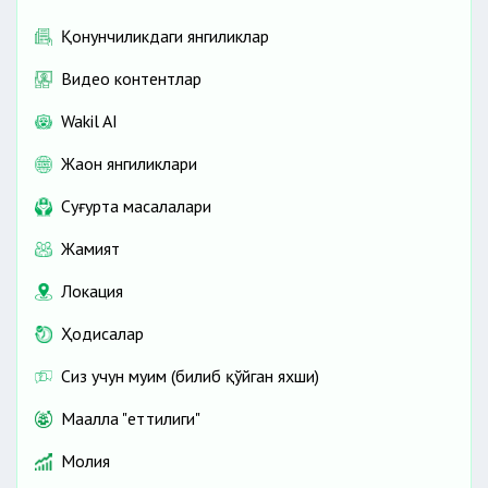
Қонунчиликдаги янгиликлар
Видео контентлар
Wakil AI
Жаҳон янгиликлари
Cуғурта масалалари
Жамият
Локация
Ҳодисалар
Сиз учун муҳим (билиб қўйган яхши)
Маҳалла "еттилиги"
Молия